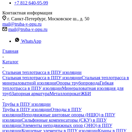
+7 812 640-95-99
Контактная информация
г. Санкт-Петербург, Московское ш., д. 50
mail@truba-v-ppu.ru
mail@truba-v-ppu.ru
WhatsApp
Главная
-
Каталог
-
Стальная теплотрасса в ППУ изоляции
Стальная теплотрасса в ППУ изоляции
Стальная теплотрасса в
минераловатной изоляции
Опоры трубопровода
Гибкая
теплотрасса в ППУ изоляции
Минераловатная изоляция для
труб
Запорная арматура
Металлопрокат
ЖБИ
-
Трубы в ППУ изоляции
Трубы в ППУ изоляции
Отводы в ППУ
изоляции
Неподвижные щитовые опоры (НЩО) в ППУ
изоляции
Cильфонные компенсаторы (СКУ) в ППУ
изоляции
Элементы неподвижных опор (ЭНО) в ППУ
изоляции
Концевые элементы в ППУ изоляции
Краны в ППУ