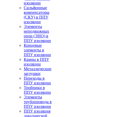
изоляции
Cильфонные
компенсаторы
(СКУ) в ППУ
изоляции
Элементы
неподвижных
опор (ЭНО) в
ППУ изоляции
Концевые
элементы в
ППУ изоляции
Краны в ППУ
изоляции
Металлические
заглушки
Переходы в
ППУ изоляции
Тройники в
ППУ изоляции
Элементы
трубопровода в
ППУ изоляции
ППУ изоляция
давальческой