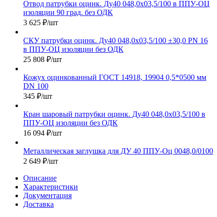
Отвод патрубки оцинк. Ду40 048,0х03,5/100 в ППУ-ОЦ
изоляции 90 град. без ОДК
3 625
₽
/шт
СКУ патрубки оцинк. Ду40 048,0х03,5/100 ±30,0 PN 16
в ППУ-ОЦ изоляции без ОДК
25 808
₽
/шт
Кожух оцинкованный ГОСТ 14918, 19904 0,5*0500 мм
DN 100
345
₽
/шт
Кран шаровый патрубки оцинк. Ду40 048,0х03,5/100 в
ППУ-ОЦ изоляции без ОДК
16 094
₽
/шт
Металлическая заглушка для ДУ 40 ППУ-Оц 0048,0/0100
2 649
₽
/шт
Описание
Характеристики
Документация
Доставка