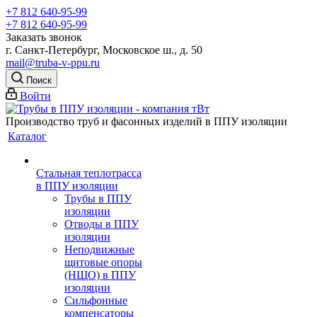
+7 812 640-95-99
+7 812 640-95-99
Заказать звонок
г. Санкт-Петербург, Московское ш., д. 50
mail@truba-v-ppu.ru
Поиск
Войти
Производство труб и фасонных изделий в ППУ изоляции
Каталог
Стальная теплотрасса
в ППУ изоляции
Трубы в ППУ
изоляции
Отводы в ППУ
изоляции
Неподвижные
щитовые опоры
(НЩО) в ППУ
изоляции
Cильфонные
компенсаторы