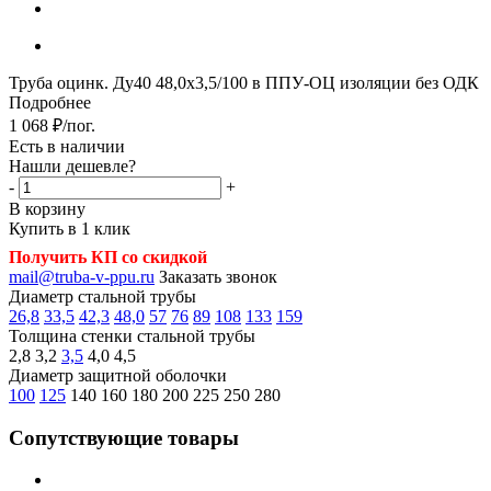
Труба оцинк. Ду40 48,0х3,5/100 в ППУ-ОЦ изоляции без ОДК
Подробнее
1 068
₽
/пог.
Есть в наличии
Нашли дешевле?
-
+
В корзину
Купить в 1 клик
Получить КП со скидкой
mail@truba-v-ppu.ru
Заказать звонок
Диаметр стальной трубы
26,8
33,5
42,3
48,0
57
76
89
108
133
159
Толщина стенки стальной трубы
2,8
3,2
3,5
4,0
4,5
Диаметр защитной оболочки
100
125
140
160
180
200
225
250
280
Сопутствующие товары