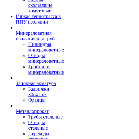
скользящие
хомутовые
Гибкая теплотрасса в
ППУ изоляции
Минераловатная
изоляция для труб
Цилиндры
минераловатные
Отводы
минераловатные
Тройники
минераловатные
Запорная арматура
Задвижки
30с41нж
Фланцы
Металлопрокат
Трубы стальные
Отводы
стальные
Переходы