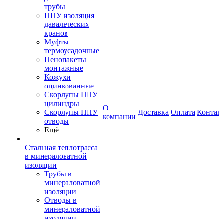
трубы
ППУ изоляция
давальческих
кранов
Муфты
термоусадочные
Пенопакеты
монтажные
Кожухи
оцинкованные
Скорлупы ППУ
цилиндры
О
Скорлупы ППУ
Доставка
Оплата
Конта
компании
отводы
Ещё
Стальная теплотрасса
в минераловатной
изоляции
Трубы в
минераловатной
изоляции
Отводы в
минераловатной
изоляции