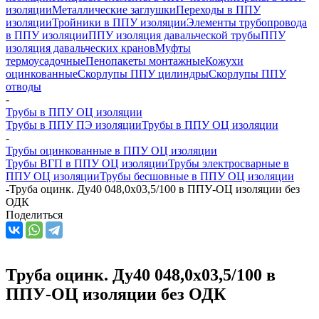
изоляции
Металлические заглушки
Переходы в ППУ
изоляции
Тройники в ППУ изоляции
Элементы трубопровода
в ППУ изоляции
ППУ изоляция давальческой трубы
ППУ
изоляция давальческих кранов
Муфты
термоусадочные
Пенопакеты монтажные
Кожухи
оцинкованные
Скорлупы ППУ цилиндры
Скорлупы ППУ
отводы
-
Трубы в ППУ ОЦ изоляции
Трубы в ППУ ПЭ изоляции
Трубы в ППУ ОЦ изоляции
-
Трубы оцинкованные в ППУ ОЦ изоляции
Трубы ВГП в ППУ ОЦ изоляции
Трубы электросварные в
ППУ ОЦ изоляции
Трубы бесшовные в ППУ ОЦ изоляции
-
Труба оцинк. Ду40 048,0х03,5/100 в ППУ-ОЦ изоляции без
ОДК
Поделиться
Труба оцинк. Ду40 048,0х03,5/100 в
ППУ-ОЦ изоляции без ОДК