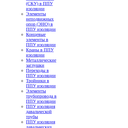
(СКУ) в ППУ
изоляции
Элементы
неподвижных
опор (ЭНО) в
ППУ изоляции
Концевые
элементы в
ППУ изоляции
Краны в ППУ
изоляции
Металлические
заглушки
Переходы в
ППУ изоляции
Тройники в
ППУ изоляции
Элементы
трубопровода в
ППУ изоляции
ППУ изоляция
давальческой
трубы
ППУ изоляция
давальческих