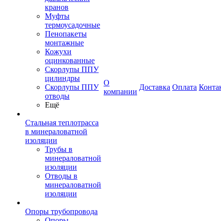
кранов
Муфты
термоусадочные
Пенопакеты
монтажные
Кожухи
оцинкованные
Скорлупы ППУ
цилиндры
О
Скорлупы ППУ
Доставка
Оплата
Конта
компании
отводы
Ещё
Стальная теплотрасса
в минераловатной
изоляции
Трубы в
минераловатной
изоляции
Отводы в
минераловатной
изоляции
Опоры трубопровода
Опоры