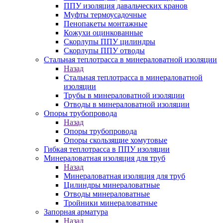
ППУ изоляция давальческих кранов
Муфты термоусадочные
Пенопакеты монтажные
Кожухи оцинкованные
Скорлупы ППУ цилиндры
Скорлупы ППУ отводы
Стальная теплотрасса в минераловатной изоляции
Назад
Стальная теплотрасса в минераловатной
изоляции
Трубы в минераловатной изоляции
Отводы в минераловатной изоляции
Опоры трубопровода
Назад
Опоры трубопровода
Опоры скользящие хомутовые
Гибкая теплотрасса в ППУ изоляции
Минераловатная изоляция для труб
Назад
Минераловатная изоляция для труб
Цилиндры минераловатные
Отводы минераловатные
Тройники минераловатные
Запорная арматура
Назад