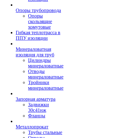
Опоры трубопровода
Опоры
скользящие
хомутовые
Гибкая теплотрасса в
ППУ изоляции
Минераловатная
изоляция для труб
Цилиндры
минераловатные
Отводы
минераловатные
Тройники
минераловатные
Запорная арматура
Задвижки
30с41нж
Фланцы
Металлопрокат
Трубы стальные
Отводы