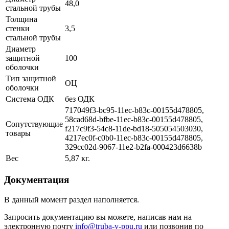
48,0
стальной трубы
Толщина
стенки
3,5
стальной трубы
Диаметр
защитной
100
оболочки
Тип защитной
ОЦ
оболочки
Система ОДК
без ОДК
717049f3-bc95-11ec-b83c-00155d478805,
58cad68d-bfbe-11ec-b83c-00155d478805,
Сопутствующие
f217c9f3-54c8-11de-bd18-505054503030,
товары
4217ec0f-c0b0-11ec-b83c-00155d478805,
329cc02d-9067-11e2-b2fa-000423d6638b
Вес
5,87 кг.
Документация
В данный момент раздел наполняется.
Запросить документацию вы можете, написав нам на
электронную почту
info@truba-v-ppu.ru
или позвонив по