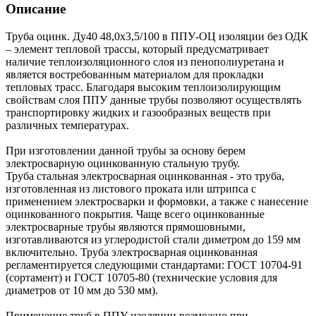
Описание
Труба оцинк. Ду40 48,0х3,5/100 в ППУ-ОЦ изоляции без ОДК
– элемент тепловой трассы, который предусматривает
наличие теплоизоляционного слоя из пенополиуретана и
является востребованным материалом для прокладки
тепловых трасс. Благодаря высоким теплоизолирующим
свойствам слоя ППУ данные трубы позволяют осуществлять
транспортировку жидких и газообразных веществ при
различных температурах.
При изготовлении данной трубы за основу берем
электросварную оцинкованную стальную трубу.
Труба стальная электросварная оцинкованная - это труба,
изготовленная из листового проката или штрипса с
применением электросварки и формовки, а также с нанесение
оцинкованного покрытия. Чаще всего оцинкованные
электросварные трубы являются прямошовными,
изготавливаются из углеродистой стали диметром до 159 мм
включительно. Труба электросварная оцинкованная
регламентируется следующими стандартами: ГОСТ 10704-91
(сортамент) и ГОСТ 10705-80 (технические условия для
диаметров от 10 мм до 530 мм).
Применение труб в ППУ изоляции возможно при