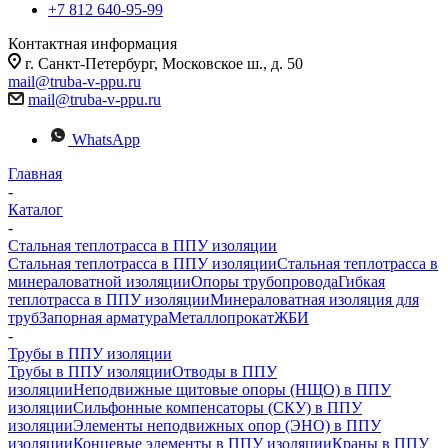
+7 812 640-95-99
Контактная информация
г. Санкт-Петербург, Московское ш., д. 50
mail@truba-v-ppu.ru
mail@truba-v-ppu.ru
WhatsApp
Главная
-
Каталог
-
Стальная теплотрасса в ППУ изоляции
Стальная теплотрасса в ППУ изоляции
Стальная теплотрасса в
минераловатной изоляции
Опоры трубопровода
Гибкая
теплотрасса в ППУ изоляции
Минераловатная изоляция для
труб
Запорная арматура
Металлопрокат
ЖБИ
-
Трубы в ППУ изоляции
Трубы в ППУ изоляции
Отводы в ППУ
изоляции
Неподвижные щитовые опоры (НЩО) в ППУ
изоляции
Cильфонные компенсаторы (СКУ) в ППУ
изоляции
Элементы неподвижных опор (ЭНО) в ППУ
изоляции
Концевые элементы в ППУ изоляции
Краны в ППУ