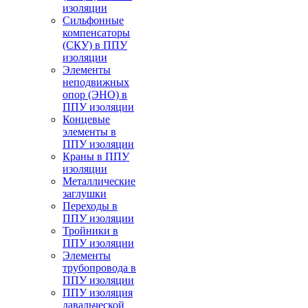
изоляции
Cильфонные
компенсаторы
(СКУ) в ППУ
изоляции
Элементы
неподвижных
опор (ЭНО) в
ППУ изоляции
Концевые
элементы в
ППУ изоляции
Краны в ППУ
изоляции
Металлические
заглушки
Переходы в
ППУ изоляции
Тройники в
ППУ изоляции
Элементы
трубопровода в
ППУ изоляции
ППУ изоляция
давальческой