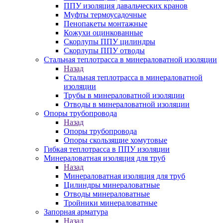
ППУ изоляция давальческих кранов
Муфты термоусадочные
Пенопакеты монтажные
Кожухи оцинкованные
Скорлупы ППУ цилиндры
Скорлупы ППУ отводы
Стальная теплотрасса в минераловатной изоляции
Назад
Стальная теплотрасса в минераловатной
изоляции
Трубы в минераловатной изоляции
Отводы в минераловатной изоляции
Опоры трубопровода
Назад
Опоры трубопровода
Опоры скользящие хомутовые
Гибкая теплотрасса в ППУ изоляции
Минераловатная изоляция для труб
Назад
Минераловатная изоляция для труб
Цилиндры минераловатные
Отводы минераловатные
Тройники минераловатные
Запорная арматура
Назад