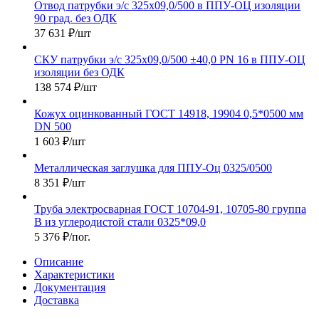
Отвод патрубки э/с 325х09,0/500 в ППУ-ОЦ изоляции
90 град. без ОДК
37 631
₽
/шт
СКУ патрубки э/с 325х09,0/500 ±40,0 PN 16 в ППУ-ОЦ
изоляции без ОДК
138 574
₽
/шт
Кожух оцинкованный ГОСТ 14918, 19904 0,5*0500 мм
DN 500
1 603
₽
/шт
Металлическая заглушка для ППУ-Оц 0325/0500
8 351
₽
/шт
Труба электросварная ГОСТ 10704-91, 10705-80 группа
В из углеродистой стали 0325*09,0
5 376
₽
/пог.
Описание
Характеристики
Документация
Доставка