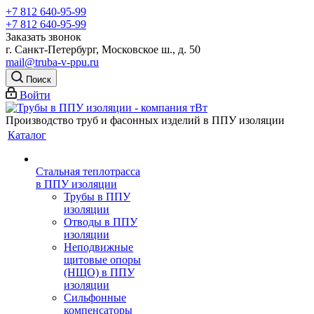
+7 812 640-95-99
+7 812 640-95-99
Заказать звонок
г. Санкт-Петербург, Московское ш., д. 50
mail@truba-v-ppu.ru
Поиск
Войти
Производство труб и фасонных изделий в ППУ изоляции
Каталог
Стальная теплотрасса
в ППУ изоляции
Трубы в ППУ
изоляции
Отводы в ППУ
изоляции
Неподвижные
щитовые опоры
(НЩО) в ППУ
изоляции
Cильфонные
компенсаторы