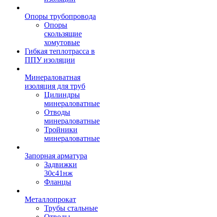
Опоры трубопровода
Опоры
скользящие
хомутовые
Гибкая теплотрасса в
ППУ изоляции
Минераловатная
изоляция для труб
Цилиндры
минераловатные
Отводы
минераловатные
Тройники
минераловатные
Запорная арматура
Задвижки
30с41нж
Фланцы
Металлопрокат
Трубы стальные
Отводы