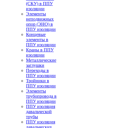
(СКУ) в ППУ
изоляции
Элементы
неподвижных
опор (ЭНО) в
ППУ изоляции
Концевые
элементы в
ППУ изоляции
Краны в ППУ
изоляции
Металлические
заглушки
Переходы в
ППУ изоляции
Тройники в
ППУ изоляции
Элементы
трубопровода в
ППУ изоляции
ППУ изоляция
давальческой
трубы
ППУ изоляция
давальческих