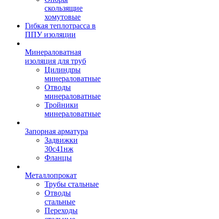
скользящие
хомутовые
Гибкая теплотрасса в
ППУ изоляции
Минераловатная
изоляция для труб
Цилиндры
минераловатные
Отводы
минераловатные
Тройники
минераловатные
Запорная арматура
Задвижки
30с41нж
Фланцы
Металлопрокат
Трубы стальные
Отводы
стальные
Переходы