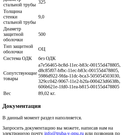
325
стальной трубы
Толщина
стенки
9,0
стальной трубы
Диаметр
защитной
500
оболочки
Тип защитной
ОЦ
оболочки
Система ОДК
без ОДК
a7e56465-bc8d-11ec-b83c-00155d478805,
d8c85f07-bfbc-11ec-b83c-00155d478805,
Сопутствующие
5986d922-9fda-11dc-bca3-505054503030,
товары
329cc042-9067-11e2-b2fa-000423d6638b,
606b621e-1fd0-11ea-b815-00155d478805
Вес
89,02 кг.
Документация
В данный момент раздел наполняется.
Запросить документацию вы можете, написав нам на
электронную почту
info@truba-v-ppu.ru
или позвонив по