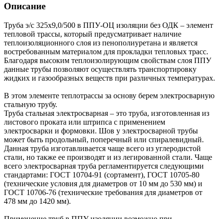
Описание
Труба э/с 325х9,0/500 в ППУ-ОЦ изоляции без ОДК – элемент
тепловой трассы, который предусматривает наличие
теплоизоляционного слоя из пенополиуретана и является
востребованным материалом для прокладки тепловых трасс.
Благодаря высоким теплоизолирующим свойствам слоя ППУ
данные трубы позволяют осуществлять транспортировку
жидких и газообразных веществ при различных температурах.
В этом элементе теплотрассы за основу берем электросварную
стальную трубу.
Труба стальная электросварная – это труба, изготовленная из
листового проката или штрипса с применением
электросварки и формовки. Шов у электросварной трубы
может быть продольный, поперечный или спиралевидный.
Данная труба изготавливается чаще всего из углеродистой
стали, но также ее производят и из легированной стали. Чаще
всего электросварная труба регламентируется следующими
стандартами: ГОСТ 10704-91 (сортамент), ГОСТ 10705-80
(технические условия для диаметров от 10 мм до 530 мм) и
ГОСТ 10706-76 (технические требования для диаметров от
478 мм до 1420 мм).
Применение труб в ППУ изоляции возможно при