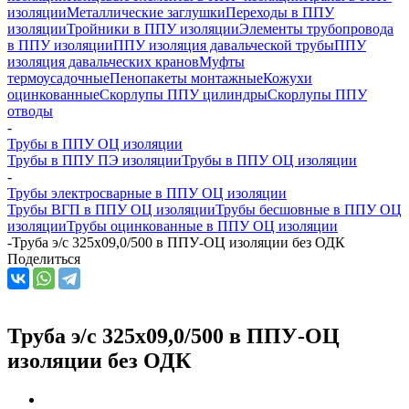
изоляции
Металлические заглушки
Переходы в ППУ
изоляции
Тройники в ППУ изоляции
Элементы трубопровода
в ППУ изоляции
ППУ изоляция давальческой трубы
ППУ
изоляция давальческих кранов
Муфты
термоусадочные
Пенопакеты монтажные
Кожухи
оцинкованные
Скорлупы ППУ цилиндры
Скорлупы ППУ
отводы
-
Трубы в ППУ ОЦ изоляции
Трубы в ППУ ПЭ изоляции
Трубы в ППУ ОЦ изоляции
-
Трубы электросварные в ППУ ОЦ изоляции
Трубы ВГП в ППУ ОЦ изоляции
Трубы бесшовные в ППУ ОЦ
изоляции
Трубы оцинкованные в ППУ ОЦ изоляции
-
Труба э/с 325х09,0/500 в ППУ-ОЦ изоляции без ОДК
Поделиться
Труба э/с 325х09,0/500 в ППУ-ОЦ
изоляции без ОДК