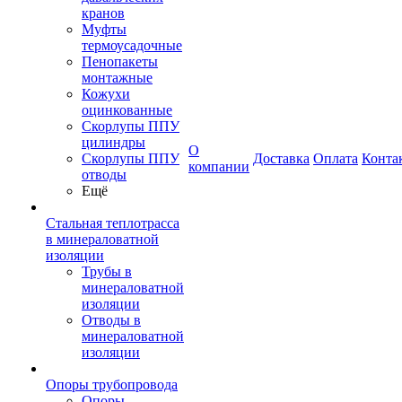
кранов
Муфты
термоусадочные
Пенопакеты
монтажные
Кожухи
оцинкованные
Скорлупы ППУ
цилиндры
О
Скорлупы ППУ
Доставка
Оплата
Конта
компании
отводы
Ещё
Стальная теплотрасса
в минераловатной
изоляции
Трубы в
минераловатной
изоляции
Отводы в
минераловатной
изоляции
Опоры трубопровода
Опоры