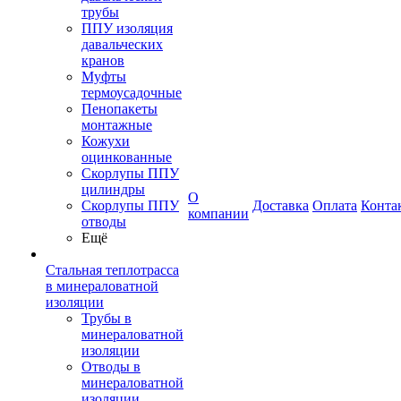
трубы
ППУ изоляция
давальческих
кранов
Муфты
термоусадочные
Пенопакеты
монтажные
Кожухи
оцинкованные
Скорлупы ППУ
цилиндры
О
Скорлупы ППУ
Доставка
Оплата
Конта
компании
отводы
Ещё
Стальная теплотрасса
в минераловатной
изоляции
Трубы в
минераловатной
изоляции
Отводы в
минераловатной
изоляции