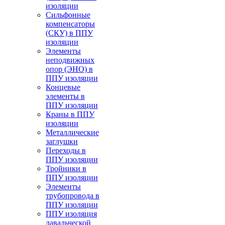
изоляции
Cильфонные
компенсаторы
(СКУ) в ППУ
изоляции
Элементы
неподвижных
опор (ЭНО) в
ППУ изоляции
Концевые
элементы в
ППУ изоляции
Краны в ППУ
изоляции
Металлические
заглушки
Переходы в
ППУ изоляции
Тройники в
ППУ изоляции
Элементы
трубопровода в
ППУ изоляции
ППУ изоляция
давальческой