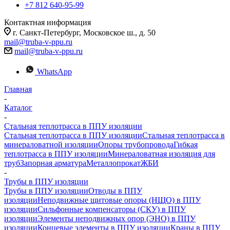
+7 812 640-95-99
Контактная информация
г. Санкт-Петербург, Московское ш., д. 50
mail@truba-v-ppu.ru
mail@truba-v-ppu.ru
WhatsApp
Главная
-
Каталог
-
Стальная теплотрасса в ППУ изоляции
Стальная теплотрасса в ППУ изоляции
Стальная теплотрасса в
минераловатной изоляции
Опоры трубопровода
Гибкая
теплотрасса в ППУ изоляции
Минераловатная изоляция для
труб
Запорная арматура
Металлопрокат
ЖБИ
-
Трубы в ППУ изоляции
Трубы в ППУ изоляции
Отводы в ППУ
изоляции
Неподвижные щитовые опоры (НЩО) в ППУ
изоляции
Cильфонные компенсаторы (СКУ) в ППУ
изоляции
Элементы неподвижных опор (ЭНО) в ППУ
изоляции
Концевые элементы в ППУ изоляции
Краны в ППУ