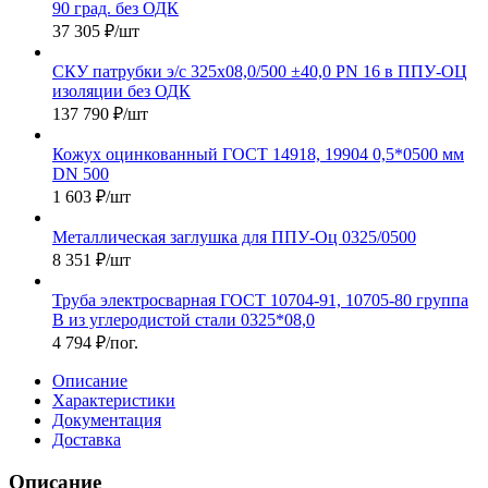
90 град. без ОДК
37 305
₽
/шт
СКУ патрубки э/с 325х08,0/500 ±40,0 PN 16 в ППУ-ОЦ
изоляции без ОДК
137 790
₽
/шт
Кожух оцинкованный ГОСТ 14918, 19904 0,5*0500 мм
DN 500
1 603
₽
/шт
Металлическая заглушка для ППУ-Оц 0325/0500
8 351
₽
/шт
Труба электросварная ГОСТ 10704-91, 10705-80 группа
В из углеродистой стали 0325*08,0
4 794
₽
/пог.
Описание
Характеристики
Документация
Доставка
Описание