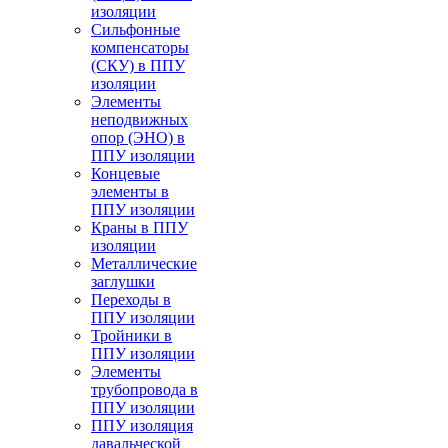
изоляции
Cильфонные
компенсаторы
(СКУ) в ППУ
изоляции
Элементы
неподвижных
опор (ЭНО) в
ППУ изоляции
Концевые
элементы в
ППУ изоляции
Краны в ППУ
изоляции
Металлические
заглушки
Переходы в
ППУ изоляции
Тройники в
ППУ изоляции
Элементы
трубопровода в
ППУ изоляции
ППУ изоляция
давальческой