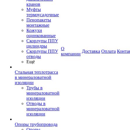
кранов
Муфты
термоусадочные
Пенопакеты
монтажные
Кожухи
оцинкованные
Скорлупы ППУ
цилиндры
О
Скорлупы ППУ
Доставка
Оплата
Конта
компании
отводы
Ещё
Стальная теплотрасса
в минераловатной
изоляции
Трубы в
минераловатной
изоляции
Отводы в
минераловатной
изоляции
Опоры трубопровода
Опоры