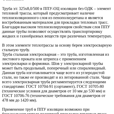
Труба э/с 325х8,0/500 в ППУ-ОЦ изоляции без ОДК – элемент
тепловой трассы, который предусматривает наличие
теплоизоляционного слоя из пенополиуретана и является
востребованным материалом для прокладки тепловых трасс.
Благодаря высоким теплоизолирующим свойствам слоя ППУ
данные трубы позволяют осуществлять транспортировку
жидких и газообразных веществ при различных температурах.
В этом элементе теплотрассы за основу берем электросварную
стальную трубу.
Труба стальная электросварная – это труба, изготовленная из
листового проката или штрипса с применением
электросварки и формовки. Шов у электросварной трубы
может быть продольный, поперечный или спиралевидный.
Данная труба изготавливается чаще всего из углеродистой
стали, но также ее производят и из легированной стали. Чаще
всего электросварная труба регламентируется следующими
стандартами: ГОСТ 10704-91 (сортамент), ГОСТ 10705-80
(технические условия для диаметров от 10 мм до 530 мм) и
ГОСТ 10706-76 (технические требования для диаметров от
478 мм до 1420 мм).
Применение труб в ППУ изоляции возможно при
бесканальном методе подземной прокладки тепловых трасс,