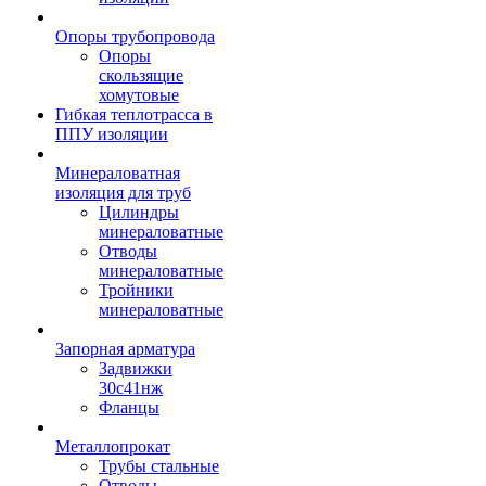
Опоры трубопровода
Опоры
скользящие
хомутовые
Гибкая теплотрасса в
ППУ изоляции
Минераловатная
изоляция для труб
Цилиндры
минераловатные
Отводы
минераловатные
Тройники
минераловатные
Запорная арматура
Задвижки
30с41нж
Фланцы
Металлопрокат
Трубы стальные
Отводы