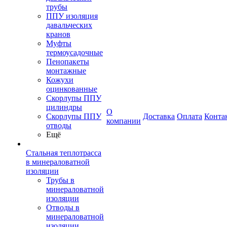
трубы
ППУ изоляция
давальческих
кранов
Муфты
термоусадочные
Пенопакеты
монтажные
Кожухи
оцинкованные
Скорлупы ППУ
цилиндры
О
Скорлупы ППУ
Доставка
Оплата
Конта
компании
отводы
Ещё
Стальная теплотрасса
в минераловатной
изоляции
Трубы в
минераловатной
изоляции
Отводы в
минераловатной
изоляции