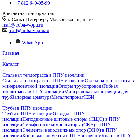
+7 812 640-95-99
Контактная информация
г. Санкт-Петербург, Московское ш., д. 50
mail@truba-v-ppu.ru
mail@truba-v-ppu.ru
WhatsApp
Главная
-
Каталог
-
Стальная теплотрасса в ППУ изоляции
Стальная теплотрасса в ППУ изоляции
Стальная теплотрасса в
минераловатной изоляции
Опоры трубопровода
Гибкая
теплотрасса в ППУ изоляции
Минераловатная изоляция для
труб
Запорная арматура
Металлопрокат
ЖБИ
-
Трубы в ППУ изоляции
Трубы в ППУ изоляции
Отводы в ППУ
изоляции
Неподвижные щитовые опоры (НЩО) в ППУ
изоляции
Cильфонные компенсаторы (СКУ) в ППУ
изоляции
Элементы неподвижных опор (ЭНО) в ППУ
изоляции
Концевые элементы в ППУ изоляции
Краны в ППУ