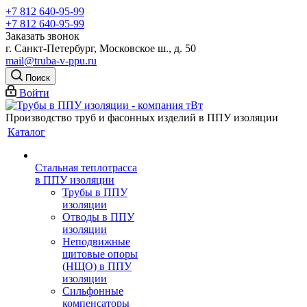
+7 812 640-95-99
+7 812 640-95-99
Заказать звонок
г. Санкт-Петербург, Московское ш., д. 50
mail@truba-v-ppu.ru
Поиск
Войти
Производство труб и фасонных изделий в ППУ изоляции
Каталог
Стальная теплотрасса
в ППУ изоляции
Трубы в ППУ
изоляции
Отводы в ППУ
изоляции
Неподвижные
щитовые опоры
(НЩО) в ППУ
изоляции
Cильфонные
компенсаторы