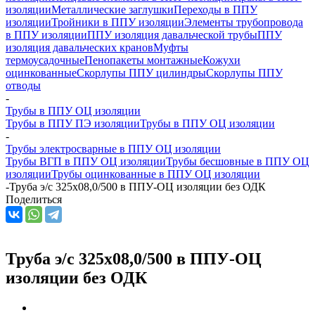
изоляции
Металлические заглушки
Переходы в ППУ
изоляции
Тройники в ППУ изоляции
Элементы трубопровода
в ППУ изоляции
ППУ изоляция давальческой трубы
ППУ
изоляция давальческих кранов
Муфты
термоусадочные
Пенопакеты монтажные
Кожухи
оцинкованные
Скорлупы ППУ цилиндры
Скорлупы ППУ
отводы
-
Трубы в ППУ ОЦ изоляции
Трубы в ППУ ПЭ изоляции
Трубы в ППУ ОЦ изоляции
-
Трубы электросварные в ППУ ОЦ изоляции
Трубы ВГП в ППУ ОЦ изоляции
Трубы бесшовные в ППУ ОЦ
изоляции
Трубы оцинкованные в ППУ ОЦ изоляции
-
Труба э/с 325х08,0/500 в ППУ-ОЦ изоляции без ОДК
Поделиться
Труба э/с 325х08,0/500 в ППУ-ОЦ
изоляции без ОДК