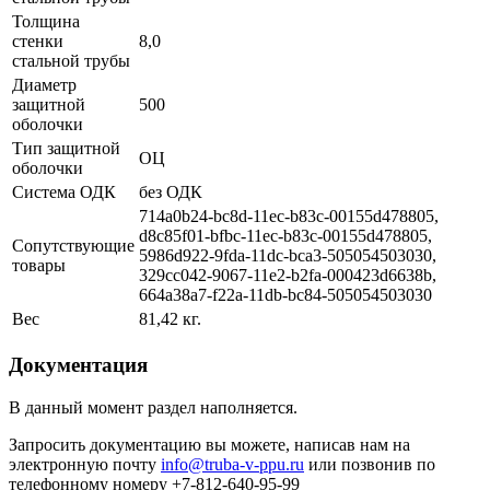
Толщина
стенки
8,0
стальной трубы
Диаметр
защитной
500
оболочки
Тип защитной
ОЦ
оболочки
Система ОДК
без ОДК
714a0b24-bc8d-11ec-b83c-00155d478805,
d8c85f01-bfbc-11ec-b83c-00155d478805,
Сопутствующие
5986d922-9fda-11dc-bca3-505054503030,
товары
329cc042-9067-11e2-b2fa-000423d6638b,
664a38a7-f22a-11db-bc84-505054503030
Вес
81,42 кг.
Документация
В данный момент раздел наполняется.
Запросить документацию вы можете, написав нам на
электронную почту
info@truba-v-ppu.ru
или позвонив по
телефонному номеру +7-812-640-95-99