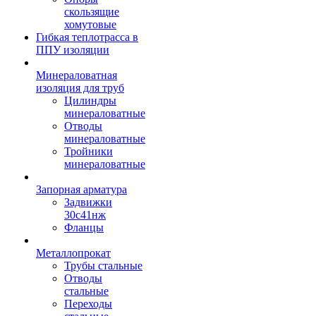
скользящие
хомутовые
Гибкая теплотрасса в
ППУ изоляции
Минераловатная
изоляция для труб
Цилиндры
минераловатные
Отводы
минераловатные
Тройники
минераловатные
Запорная арматура
Задвижки
30с41нж
Фланцы
Металлопрокат
Трубы стальные
Отводы
стальные
Переходы