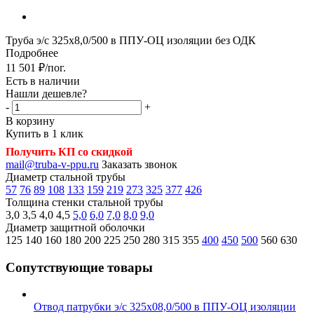
Труба э/с 325х8,0/500 в ППУ-ОЦ изоляции без ОДК
Подробнее
11 501
₽
/пог.
Есть в наличии
Нашли дешевле?
-
+
В корзину
Купить в 1 клик
Получить КП со скидкой
mail@truba-v-ppu.ru
Заказать звонок
Диаметр стальной трубы
57
76
89
108
133
159
219
273
325
377
426
Толщина стенки стальной трубы
3,0
3,5
4,0
4,5
5,0
6,0
7,0
8,0
9,0
Диаметр защитной оболочки
125
140
160
180
200
225
250
280
315
355
400
450
500
560
630
Сопутствующие товары
Отвод патрубки э/с 325х08,0/500 в ППУ-ОЦ изоляции