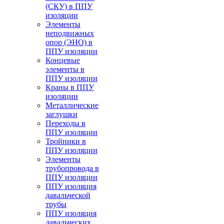
(СКУ) в ППУ
изоляции
Элементы
неподвижных
опор (ЭНО) в
ППУ изоляции
Концевые
элементы в
ППУ изоляции
Краны в ППУ
изоляции
Металлические
заглушки
Переходы в
ППУ изоляции
Тройники в
ППУ изоляции
Элементы
трубопровода в
ППУ изоляции
ППУ изоляция
давальческой
трубы
ППУ изоляция
давальческих