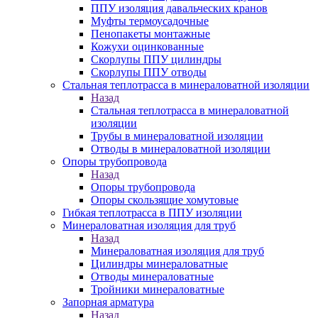
ППУ изоляция давальческих кранов
Муфты термоусадочные
Пенопакеты монтажные
Кожухи оцинкованные
Скорлупы ППУ цилиндры
Скорлупы ППУ отводы
Стальная теплотрасса в минераловатной изоляции
Назад
Стальная теплотрасса в минераловатной
изоляции
Трубы в минераловатной изоляции
Отводы в минераловатной изоляции
Опоры трубопровода
Назад
Опоры трубопровода
Опоры скользящие хомутовые
Гибкая теплотрасса в ППУ изоляции
Минераловатная изоляция для труб
Назад
Минераловатная изоляция для труб
Цилиндры минераловатные
Отводы минераловатные
Тройники минераловатные
Запорная арматура
Назад