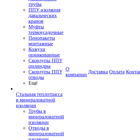
трубы
ППУ изоляция
давальческих
кранов
Муфты
термоусадочные
Пенопакеты
монтажные
Кожухи
оцинкованные
Скорлупы ППУ
цилиндры
О
Скорлупы ППУ
Доставка
Оплата
Конта
компании
отводы
Ещё
Стальная теплотрасса
в минераловатной
изоляции
Трубы в
минераловатной
изоляции
Отводы в
минераловатной
изоляции