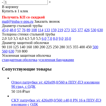
-
+
В корзину
Купить в 1 клик
Получить КП со скидкой
mail@truba-v-ppu.ru
Заказать звонок
Диаметр стальной трубы
45,0
48,0
57
76
89
108
114
133
159
219
273
325
377
426
530
630
Толщина стенки стальной трубы
2,0
3,0
3,5
4,0
4,5
5,0
5,5
6,0
7,0
8,0
9,0
10,0
Диаметр защитной оболочки
90
110
125
140
160
180
200
225
250
280
315
355
400
450
500
560
630
710
800
Усиленная защитная оболочка
стандартная оболочка
усиленная бандажами
Сопутствующие товары
Отвод патрубки э/с 426х09,0/560 в ППУ-ПЭ изоляции
90 град. с ОДК
50 116
₽
/шт
СКУ патрубки э/с 426х09,0/560 ±40,0 PN 16 в ППУ-ПЭ
изоляции с ОДК