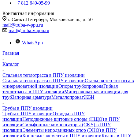
+7 812 640-95-99
Контактная информация
г. Санкт-Петербург, Московское ш., д. 50
mail@truba-v-ppu.ru
mail@truba-v-ppu.ru
WhatsApp
Главная
-
Каталог
-
Стальная теплотрасса в ППУ изоляции
Стальная теплотрасса в ППУ изоляции
Стальная теплотрасса в
минераловатной изоляции
Опоры трубопровода
Гибкая
теплотрасса в ППУ изоляции
Минераловатная изоляция для
труб
Запорная арматура
Металлопрокат
ЖБИ
-
Трубы в ППУ изоляции
Трубы в ППУ изоляции
Отводы в ППУ
изоляции
Неподвижные щитовые опоры (НЩО) в ППУ
изоляции
Cильфонные компенсаторы (СКУ) в ППУ
изоляции
Элементы неподвижных опор (ЭНО) в ППУ
изоляции
Концевые элементы в ППУ изоляции
Краны в ППУ