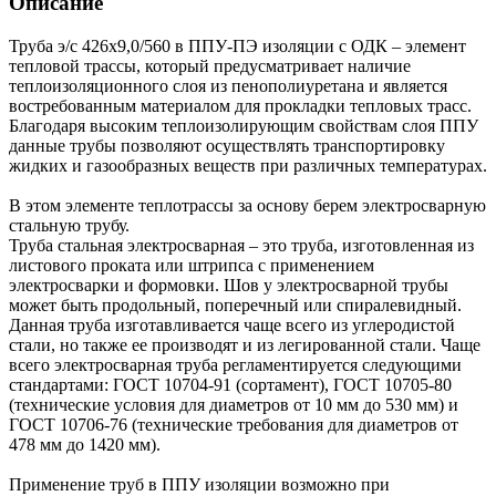
Описание
Труба э/с 426х9,0/560 в ППУ-ПЭ изоляции с ОДК – элемент
тепловой трассы, который предусматривает наличие
теплоизоляционного слоя из пенополиуретана и является
востребованным материалом для прокладки тепловых трасс.
Благодаря высоким теплоизолирующим свойствам слоя ППУ
данные трубы позволяют осуществлять транспортировку
жидких и газообразных веществ при различных температурах.
В этом элементе теплотрассы за основу берем электросварную
стальную трубу.
Труба стальная электросварная – это труба, изготовленная из
листового проката или штрипса с применением
электросварки и формовки. Шов у электросварной трубы
может быть продольный, поперечный или спиралевидный.
Данная труба изготавливается чаще всего из углеродистой
стали, но также ее производят и из легированной стали. Чаще
всего электросварная труба регламентируется следующими
стандартами: ГОСТ 10704-91 (сортамент), ГОСТ 10705-80
(технические условия для диаметров от 10 мм до 530 мм) и
ГОСТ 10706-76 (технические требования для диаметров от
478 мм до 1420 мм).
Применение труб в ППУ изоляции возможно при