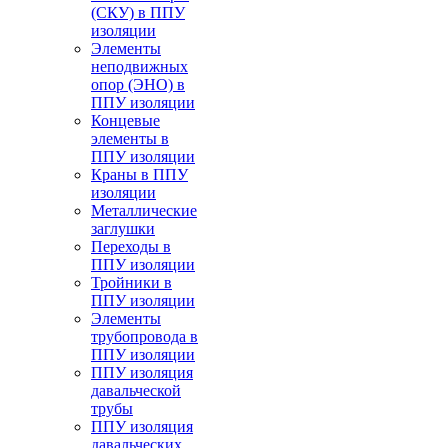
(СКУ) в ППУ
изоляции
Элементы
неподвижных
опор (ЭНО) в
ППУ изоляции
Концевые
элементы в
ППУ изоляции
Краны в ППУ
изоляции
Металлические
заглушки
Переходы в
ППУ изоляции
Тройники в
ППУ изоляции
Элементы
трубопровода в
ППУ изоляции
ППУ изоляция
давальческой
трубы
ППУ изоляция
давальческих