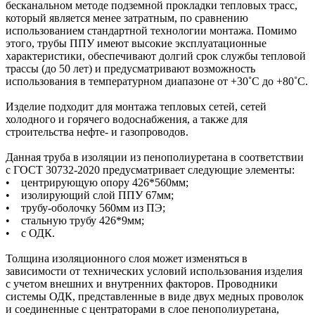
бесканальном методе подземной прокладки тепловых трасс,
который является менее затратным, по сравнению
использованием стандартной технологии монтажа. Помимо
этого, трубы ППУ имеют высокие эксплуатационные
характеристики, обеспечивают долгий срок службы тепловой
трассы (до 50 лет) и предусматривают возможность
использования в температурном диапазоне от +30˚C до +80˚C.
Изделие подходит для монтажа тепловых сетей, сетей
холодного и горячего водоснабжения, а также для
строительства нефте- и газопроводов.
Данная труба в изоляции из пенополиуретана в соответствии
с ГОСТ 30732-2020 предусматривает следующие элементы:
• центрирующую опору 426*560мм;
• изолирующий слой ППУ 67мм;
• трубу-оболочку 560мм из ПЭ;
• стальную трубу 426*9мм;
• с ОДК.
Толщина изоляционного слоя может изменяться в
зависимости от технических условий использования изделия
с учетом внешних и внутренних факторов. Проводники
системы ОДК, представленные в виде двух медных проволок
и соединенные с центраторами в слое пенополиуретана,