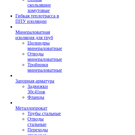
скользящие
хомутовые
Гибкая теплотрасса в
ППУ изоляции
Минераловатная
изоляция для труб
Цилиндры
минераловатные
Отводы
минераловатные
Тройники
минераловатные
Запорная арматура
Задвижки
30с41нж
Фланцы
Металлопрокат
Трубы стальные
Отводы
стальные
Переходы