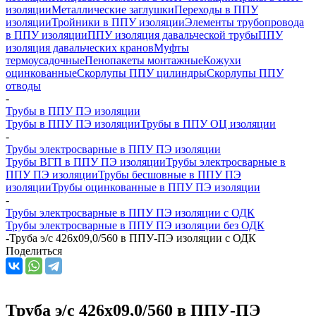
изоляции
Металлические заглушки
Переходы в ППУ
изоляции
Тройники в ППУ изоляции
Элементы трубопровода
в ППУ изоляции
ППУ изоляция давальческой трубы
ППУ
изоляция давальческих кранов
Муфты
термоусадочные
Пенопакеты монтажные
Кожухи
оцинкованные
Скорлупы ППУ цилиндры
Скорлупы ППУ
отводы
-
Трубы в ППУ ПЭ изоляции
Трубы в ППУ ПЭ изоляции
Трубы в ППУ ОЦ изоляции
-
Трубы электросварные в ППУ ПЭ изоляции
Трубы ВГП в ППУ ПЭ изоляции
Трубы электросварные в
ППУ ПЭ изоляции
Трубы бесшовные в ППУ ПЭ
изоляции
Трубы оцинкованные в ППУ ПЭ изоляции
-
Трубы электросварные в ППУ ПЭ изоляции с ОДК
Трубы электросварные в ППУ ПЭ изоляции без ОДК
-
Труба э/с 426х09,0/560 в ППУ-ПЭ изоляции с ОДК
Поделиться
Труба э/с 426х09,0/560 в ППУ-ПЭ