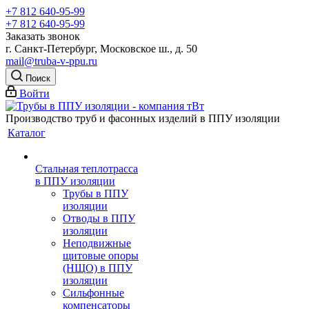
+7 812 640-95-99
+7 812 640-95-99
Заказать звонок
г. Санкт-Петербург, Московское ш., д. 50
mail@truba-v-ppu.ru
Поиск
Войти
Производство труб и фасонных изделий в ППУ изоляции
Каталог
Стальная теплотрасса
в ППУ изоляции
Трубы в ППУ
изоляции
Отводы в ППУ
изоляции
Неподвижные
щитовые опоры
(НЩО) в ППУ
изоляции
Cильфонные
компенсаторы