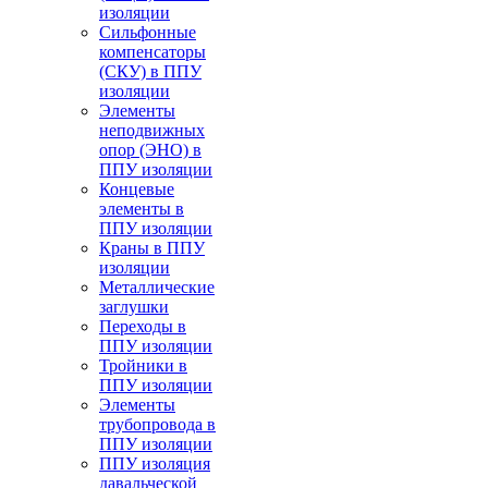
изоляции
Cильфонные
компенсаторы
(СКУ) в ППУ
изоляции
Элементы
неподвижных
опор (ЭНО) в
ППУ изоляции
Концевые
элементы в
ППУ изоляции
Краны в ППУ
изоляции
Металлические
заглушки
Переходы в
ППУ изоляции
Тройники в
ППУ изоляции
Элементы
трубопровода в
ППУ изоляции
ППУ изоляция
давальческой