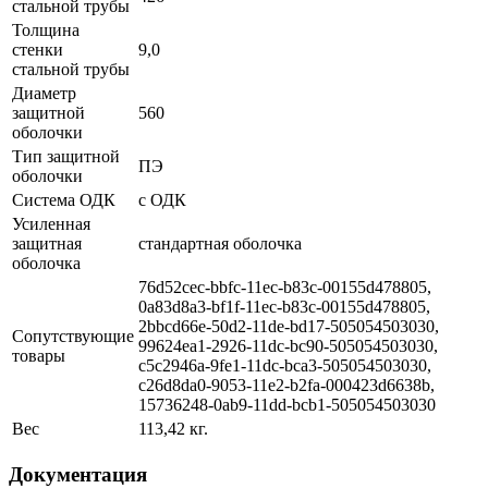
стальной трубы
Толщина
стенки
9,0
стальной трубы
Диаметр
защитной
560
оболочки
Тип защитной
ПЭ
оболочки
Система ОДК
с ОДК
Усиленная
защитная
стандартная оболочка
оболочка
76d52cec-bbfc-11ec-b83c-00155d478805,
0a83d8a3-bf1f-11ec-b83c-00155d478805,
2bbcd66e-50d2-11de-bd17-505054503030,
Сопутствующие
99624ea1-2926-11dc-bc90-505054503030,
товары
c5c2946a-9fe1-11dc-bca3-505054503030,
c26d8da0-9053-11e2-b2fa-000423d6638b,
15736248-0ab9-11dd-bcb1-505054503030
Вес
113,42 кг.
Документация