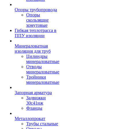
Опоры трубопровода
Опоры
скользящие
хомутовые
Гибкая теплотрасса в
ППУ изоляции
Минераловатная
изоляция для труб
Цилиндры
минераловатные
Отводы
минераловатные
Тройники
минераловатные
Запорная арматура
Задвижки
30с41нж
Фланцы
Металлопрокат
Трубы стальные
Отводы