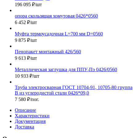
196 095
₽
/шт
опора скользящая хомутовая 0426*0560
6 452
₽
/шт
Муфта термоусадочная L=700 мм D=0560
9 875
₽
/шт
Пенопакет монтажный 426/560
9 613
₽
/шт
Металлическая заглушка для ППУ-Пэ 0426/0560
10 933
₽
/шт
Труба электросварная ГОСТ 10704-91, 10705-80 группа
В из углеродистой стали 0426*09,0
7 580
₽
/пог.
Описание
Характеристики
Документация
Доставка