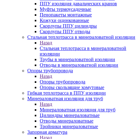
ППУ изоляция давальческих кранов
Муфты термоусадочные
Пенопакеты монтажные
Кожухи оцинкованные
Скорлупы ППУ цилиндры
Скорлупы ППУ отводы
Стальная теплотрасса в минераловатной изоляции
Назад
Стальная теплотрасса в минераловатной
изоляции
Трубы в минераловатной изоляции
Отводы в минераловатной изоляции
Опоры трубопровода
Назад
Опоры трубопровода
Опоры скользящие хомутовые
Гибкая теплотрасса в ППУ изоляции
Минераловатная изоляция для труб
Назад
Минераловатная изоляция для труб
Цилиндры минераловатные
Отводы минераловатные
Тройники минераловатные
Запорная арматура
Назад