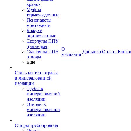
кранов
Муфты
термоусадочные
Пенопакеты
монтажные
Кожухи
оцинкованные
Скорлупы ППУ
цилиндры
О
Скорлупы ППУ
Доставка
Оплата
Конта
компании
отводы
Ещё
Стальная теплотрасса
в минераловатной
изоляции
Трубы в
минераловатной
изоляции
Отводы в
минераловатной
изоляции
Опоры трубопровода
Опоры