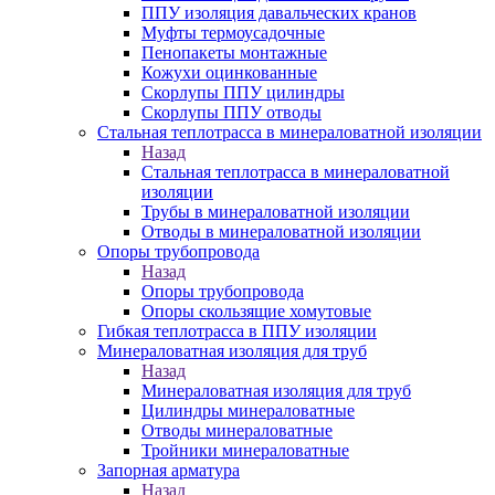
ППУ изоляция давальческих кранов
Муфты термоусадочные
Пенопакеты монтажные
Кожухи оцинкованные
Скорлупы ППУ цилиндры
Скорлупы ППУ отводы
Стальная теплотрасса в минераловатной изоляции
Назад
Стальная теплотрасса в минераловатной
изоляции
Трубы в минераловатной изоляции
Отводы в минераловатной изоляции
Опоры трубопровода
Назад
Опоры трубопровода
Опоры скользящие хомутовые
Гибкая теплотрасса в ППУ изоляции
Минераловатная изоляция для труб
Назад
Минераловатная изоляция для труб
Цилиндры минераловатные
Отводы минераловатные
Тройники минераловатные
Запорная арматура
Назад