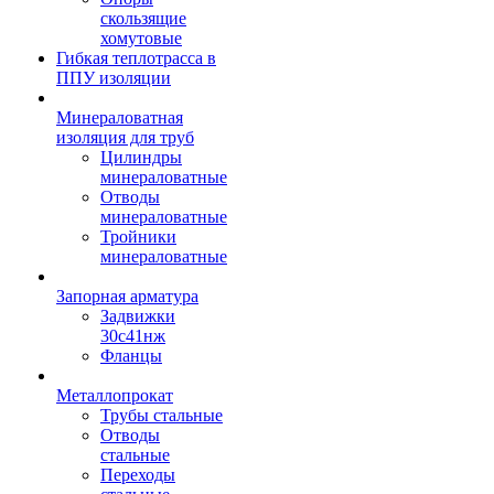
скользящие
хомутовые
Гибкая теплотрасса в
ППУ изоляции
Минераловатная
изоляция для труб
Цилиндры
минераловатные
Отводы
минераловатные
Тройники
минераловатные
Запорная арматура
Задвижки
30с41нж
Фланцы
Металлопрокат
Трубы стальные
Отводы
стальные
Переходы