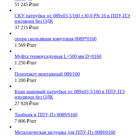
51 245
₽
/шт
СКУ патрубки э/с 089х03,5/160 ±30,0 PN 16 в ППУ-ПЭ
изоляции без ОДК
37 215
₽
/шт
опора скользящая хомутовая 0089*0160
1 569
₽
/шт
Муфта термоусадочная L=500 мм D=0160
1 250
₽
/шт
Пенопакет монтажный 089/160
1 200
₽
/шт
Кран шаровый патрубки э/с 089х03,5/160 в ППУ-ПЭ
изоляции без ОДК
27 928
₽
/шт
Тройник в ППУ-Пэ 0089/0160
7 806
₽
/шт
Металлическая заглушка для ППУ-Пэ 0089/0160