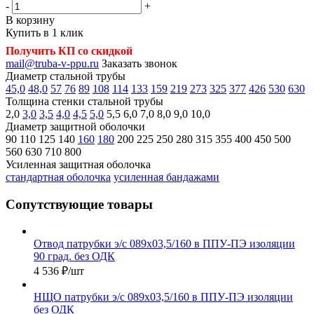
-
+
В корзину
Купить в 1 клик
Получить КП со скидкой
mail@truba-v-ppu.ru
Заказать звонок
Диаметр стальной трубы
45,0
48,0
57
76
89
108
114
133
159
219
273
325
377
426
530
630
Толщина стенки стальной трубы
2,0
3,0
3,5
4,0
4,5
5,0
5,5
6,0
7,0
8,0
9,0
10,0
Диаметр защитной оболочки
90
110
125
140
160
180
200
225
250
280
315
355
400
450
500
560
630
710
800
Усиленная защитная оболочка
стандартная оболочка
усиленная бандажами
Сопутствующие товары
Отвод патрубки э/с 089х03,5/160 в ППУ-ПЭ изоляции
90 град. без ОДК
4 536
₽
/шт
НЩО патрубки э/с 089х03,5/160 в ППУ-ПЭ изоляции
без ОДК