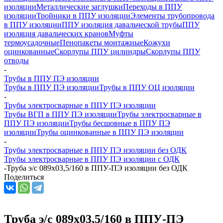
изоляции
Металлические заглушки
Переходы в ППУ
изоляции
Тройники в ППУ изоляции
Элементы трубопровода
в ППУ изоляции
ППУ изоляция давальческой трубы
ППУ
изоляция давальческих кранов
Муфты
термоусадочные
Пенопакеты монтажные
Кожухи
оцинкованные
Скорлупы ППУ цилиндры
Скорлупы ППУ
отводы
-
Трубы в ППУ ПЭ изоляции
Трубы в ППУ ПЭ изоляции
Трубы в ППУ ОЦ изоляции
-
Трубы электросварные в ППУ ПЭ изоляции
Трубы ВГП в ППУ ПЭ изоляции
Трубы электросварные в
ППУ ПЭ изоляции
Трубы бесшовные в ППУ ПЭ
изоляции
Трубы оцинкованные в ППУ ПЭ изоляции
-
Трубы электросварные в ППУ ПЭ изоляции без ОДК
Трубы электросварные в ППУ ПЭ изоляции с ОДК
-
Труба э/с 089х03,5/160 в ППУ-ПЭ изоляции без ОДК
Поделиться
Труба э/с 089х03,5/160 в ППУ-ПЭ