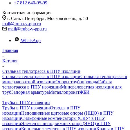
+7 812 640-95-99
Контактная информация
г. Санкт-Петербург, Московское ш., д. 50
mail@truba-v-ppu.ru
mail@truba-v-ppu.ru
WhatsApp
Главная
-
Каталог
-
Стальная теплотрасса в ППУ изоляции
Стальная теплотрасса в ППУ изоляции
Стальная теплотрасса в
минераловатной изоляции
Опоры трубопровода
Гибкая
теплотрасса в ППУ изоляции
Минераловатная изоляция для
труб
Запорная арматура
Металлопрокат
ЖБИ
-
Трубы в ППУ изоляции
Трубы в ППУ изоляции
Отводы в ППУ
изоляции
Неподвижные щитовые опоры (НЩО) в ППУ
изоляции
Cильфонные компенсаторы (СКУ) в ППУ
изоляции
Элементы неподвижных опор (ЭНО) в ППУ
изоляции
Концевые элементы в ППУ изоляции
Краны в ППУ