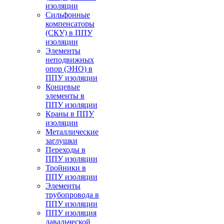
изоляции
Cильфонные
компенсаторы
(СКУ) в ППУ
изоляции
Элементы
неподвижных
опор (ЭНО) в
ППУ изоляции
Концевые
элементы в
ППУ изоляции
Краны в ППУ
изоляции
Металлические
заглушки
Переходы в
ППУ изоляции
Тройники в
ППУ изоляции
Элементы
трубопровода в
ППУ изоляции
ППУ изоляция
давальческой