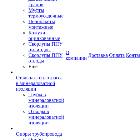
кранов
Муфты
термоусадочные
Пенопакеты
монтажные
Кожухи
оцинкованные
Скорлупы ППУ
цилиндры
О
Скорлупы ППУ
Доставка
Оплата
Конта
компании
отводы
Ещё
Стальная теплотрасса
в минераловатной
изоляции
Трубы в
минераловатной
изоляции
Отводы в
минераловатной
изоляции
Опоры трубопровода
Опоры