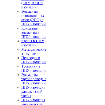
(СКУ) в ППУ
изоляции
Элементы
неподвижных
опор (ЭНО) в
ППУ изоляции
Концевые
элементы в
ППУ изоляции
Краны в ППУ
изоляции
Металлические
заглушки
Переходы в
ППУ изоляции
Тройники в
ППУ изоляции
Элементы
трубопровода в
ППУ изоляции
ППУ изоляция
давальческой
трубы
ППУ изоляция
давальческих