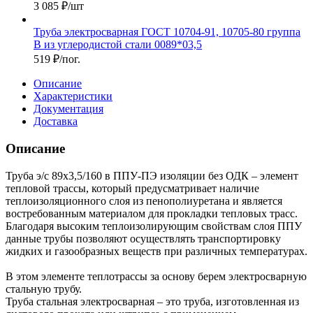
3 085
₽
/шт
Труба электросварная ГОСТ 10704-91, 10705-80 группа
В из углеродистой стали 0089*03,5
519
₽
/пог.
Описание
Характеристики
Документация
Доставка
Описание
Труба э/с 89х3,5/160 в ППУ-ПЭ изоляции без ОДК – элемент
тепловой трассы, который предусматривает наличие
теплоизоляционного слоя из пенополиуретана и является
востребованным материалом для прокладки тепловых трасс.
Благодаря высоким теплоизолирующим свойствам слоя ППУ
данные трубы позволяют осуществлять транспортировку
жидких и газообразных веществ при различных температурах.
В этом элементе теплотрассы за основу берем электросварную
стальную трубу.
Труба стальная электросварная – это труба, изготовленная из