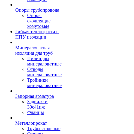
Опоры трубопровода
Опоры
скользящие
хомутовые
Гибкая теплотрасса в
ППУ изоляции
Минераловатная
изоляция для труб
Цилиндры
минераловатные
Отводы
минераловатные
Тройники
минераловатные
Запорная арматура
Задвижки
30с41нж
Фланцы
Металлопрокат
Трубы стальные
Отводы