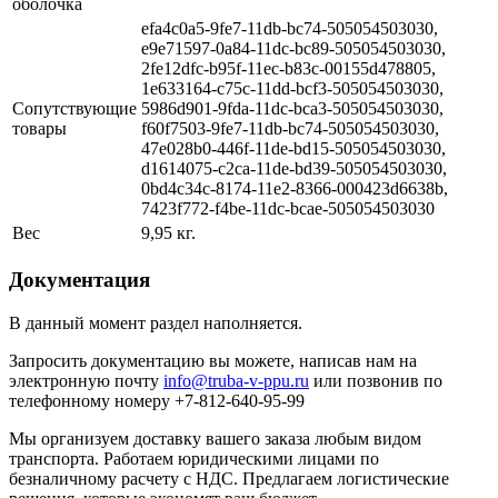
оболочка
efa4c0a5-9fe7-11db-bc74-505054503030,
e9e71597-0a84-11dc-bc89-505054503030,
2fe12dfc-b95f-11ec-b83c-00155d478805,
1e633164-c75c-11dd-bcf3-505054503030,
Сопутствующие
5986d901-9fda-11dc-bca3-505054503030,
товары
f60f7503-9fe7-11db-bc74-505054503030,
47e028b0-446f-11de-bd15-505054503030,
d1614075-c2ca-11de-bd39-505054503030,
0bd4c34c-8174-11e2-8366-000423d6638b,
7423f772-f4be-11dc-bcae-505054503030
Вес
9,95 кг.
Документация
В данный момент раздел наполняется.
Запросить документацию вы можете, написав нам на
электронную почту
info@truba-v-ppu.ru
или позвонив по
телефонному номеру +7-812-640-95-99
Мы организуем доставку вашего заказа любым видом
транспорта. Работаем юридическими лицами по
безналичному расчету с НДС. Предлагаем логистические