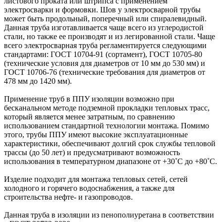
листового проката или штрипса с применением
электросварки и формовки. Шов у электросварной трубы
может быть продольный, поперечный или спиралевидный.
Данная труба изготавливается чаще всего из углеродистой
стали, но также ее производят и из легированной стали. Чаще
всего электросварная труба регламентируется следующими
стандартами: ГОСТ 10704-91 (сортамент), ГОСТ 10705-80
(технические условия для диаметров от 10 мм до 530 мм) и
ГОСТ 10706-76 (технические требования для диаметров от
478 мм до 1420 мм).
Применение труб в ППУ изоляции возможно при
бесканальном методе подземной прокладки тепловых трасс,
который является менее затратным, по сравнению
использованием стандартной технологии монтажа. Помимо
этого, трубы ППУ имеют высокие эксплуатационные
характеристики, обеспечивают долгий срок службы тепловой
трассы (до 50 лет) и предусматривают возможность
использования в температурном диапазоне от +30˚C до +80˚C.
Изделие подходит для монтажа тепловых сетей, сетей
холодного и горячего водоснабжения, а также для
строительства нефте- и газопроводов.
Данная труба в изоляции из пенополиуретана в соответствии