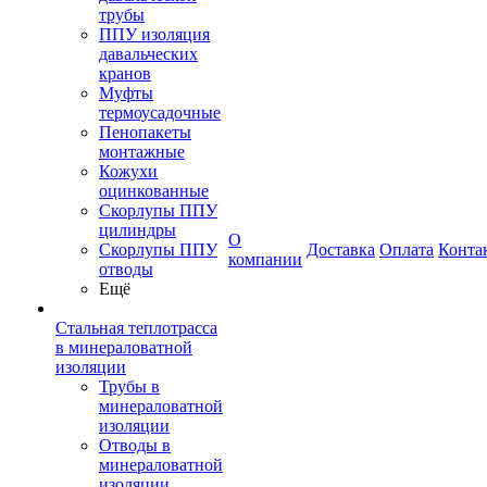
трубы
ППУ изоляция
давальческих
кранов
Муфты
термоусадочные
Пенопакеты
монтажные
Кожухи
оцинкованные
Скорлупы ППУ
цилиндры
О
Скорлупы ППУ
Доставка
Оплата
Конта
компании
отводы
Ещё
Стальная теплотрасса
в минераловатной
изоляции
Трубы в
минераловатной
изоляции
Отводы в
минераловатной
изоляции