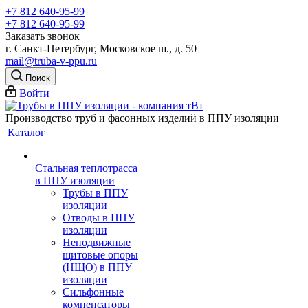
+7 812 640-95-99
+7 812 640-95-99
Заказать звонок
г. Санкт-Петербург, Московское ш., д. 50
mail@truba-v-ppu.ru
Поиск
Войти
Производство труб и фасонных изделий в ППУ изоляции
Каталог
Стальная теплотрасса
в ППУ изоляции
Трубы в ППУ
изоляции
Отводы в ППУ
изоляции
Неподвижные
щитовые опоры
(НЩО) в ППУ
изоляции
Cильфонные
компенсаторы