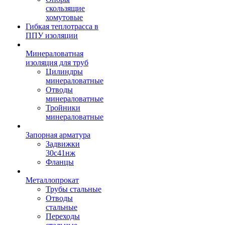
скользящие
хомутовые
Гибкая теплотрасса в
ППУ изоляции
Минераловатная
изоляция для труб
Цилиндры
минераловатные
Отводы
минераловатные
Тройники
минераловатные
Запорная арматура
Задвижки
30с41нж
Фланцы
Металлопрокат
Трубы стальные
Отводы
стальные
Переходы