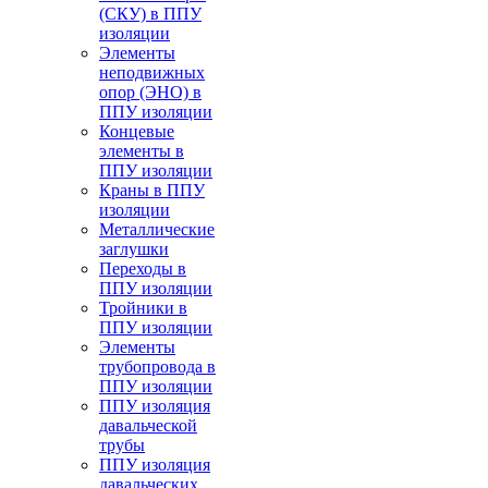
(СКУ) в ППУ
изоляции
Элементы
неподвижных
опор (ЭНО) в
ППУ изоляции
Концевые
элементы в
ППУ изоляции
Краны в ППУ
изоляции
Металлические
заглушки
Переходы в
ППУ изоляции
Тройники в
ППУ изоляции
Элементы
трубопровода в
ППУ изоляции
ППУ изоляция
давальческой
трубы
ППУ изоляция
давальческих