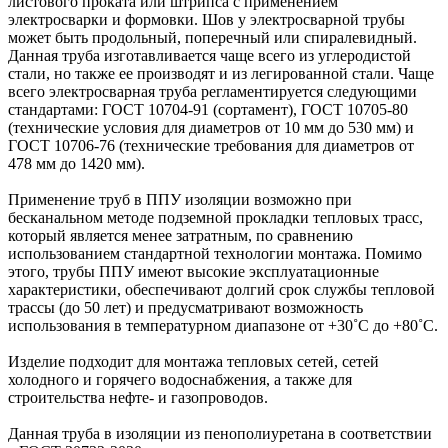
листового проката или штрипса с применением
электросварки и формовки. Шов у электросварной трубы
может быть продольный, поперечный или спиралевидный.
Данная труба изготавливается чаще всего из углеродистой
стали, но также ее производят и из легированной стали. Чаще
всего электросварная труба регламентируется следующими
стандартами: ГОСТ 10704-91 (сортамент), ГОСТ 10705-80
(технические условия для диаметров от 10 мм до 530 мм) и
ГОСТ 10706-76 (технические требования для диаметров от
478 мм до 1420 мм).
Применение труб в ППУ изоляции возможно при
бесканальном методе подземной прокладки тепловых трасс,
который является менее затратным, по сравнению
использованием стандартной технологии монтажа. Помимо
этого, трубы ППУ имеют высокие эксплуатационные
характеристики, обеспечивают долгий срок службы тепловой
трассы (до 50 лет) и предусматривают возможность
использования в температурном диапазоне от +30˚C до +80˚C.
Изделие подходит для монтажа тепловых сетей, сетей
холодного и горячего водоснабжения, а также для
строительства нефте- и газопроводов.
Данная труба в изоляции из пенополиуретана в соответствии