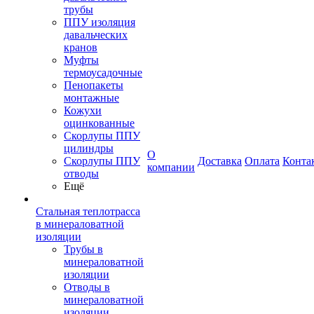
трубы
ППУ изоляция
давальческих
кранов
Муфты
термоусадочные
Пенопакеты
монтажные
Кожухи
оцинкованные
Скорлупы ППУ
цилиндры
О
Скорлупы ППУ
Доставка
Оплата
Конта
компании
отводы
Ещё
Стальная теплотрасса
в минераловатной
изоляции
Трубы в
минераловатной
изоляции
Отводы в
минераловатной
изоляции