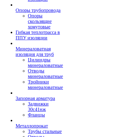
Опоры трубопровода
Опоры
скользящие
хомутовые
Гибкая теплотрасса в
ППУ изоляции
Минераловатная
изоляция для труб
Цилиндры
минераловатные
Отводы
минераловатные
Тройники
минераловатные
Запорная арматура
Задвижки
30с41нж
Фланцы
Металлопрокат
Трубы стальные
Отводы