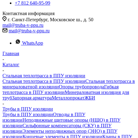
+7 812 640-95-99
Контактная информация
г. Санкт-Петербург, Московское ш., д. 50
mail@truba-v-ppu.ru
mail@truba-v-ppu.ru
WhatsApp
Главная
-
Каталог
-
Стальная теплотрасса в ППУ изоляции
Стальная теплотрасса в ППУ изоляции
Стальная теплотрасса в
минераловатной изоляции
Опоры трубопровода
Гибкая
теплотрасса в ППУ изоляции
Минераловатная изоляция для
труб
Запорная арматура
Металлопрокат
ЖБИ
-
Трубы в ППУ изоляции
Трубы в ППУ изоляции
Отводы в ППУ
изоляции
Неподвижные щитовые опоры (НЩО) в ППУ
изоляции
Cильфонные компенсаторы (СКУ) в ППУ
изоляции
Элементы неподвижных опор (ЭНО) в ППУ
изоляции
Концевые элементы в ППУ изоляции
Краны в ППУ