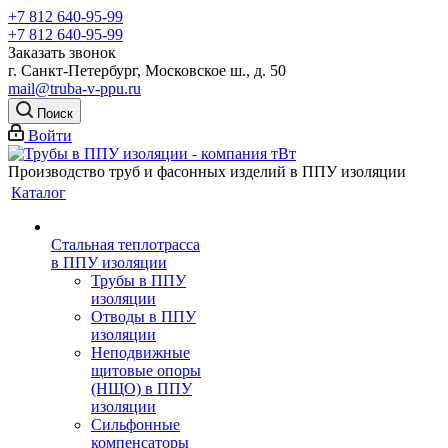
+7 812 640-95-99
+7 812 640-95-99
Заказать звонок
г. Санкт-Петербург, Московское ш., д. 50
mail@truba-v-ppu.ru
Поиск
Войти
Производство труб и фасонных изделий в ППУ изоляции
Каталог
Стальная теплотрасса
в ППУ изоляции
Трубы в ППУ
изоляции
Отводы в ППУ
изоляции
Неподвижные
щитовые опоры
(НЩО) в ППУ
изоляции
Cильфонные
компенсаторы