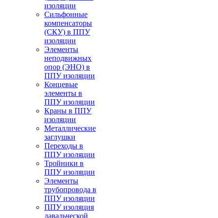
изоляции
Cильфонные
компенсаторы
(СКУ) в ППУ
изоляции
Элементы
неподвижных
опор (ЭНО) в
ППУ изоляции
Концевые
элементы в
ППУ изоляции
Краны в ППУ
изоляции
Металлические
заглушки
Переходы в
ППУ изоляции
Тройники в
ППУ изоляции
Элементы
трубопровода в
ППУ изоляции
ППУ изоляция
давальческой