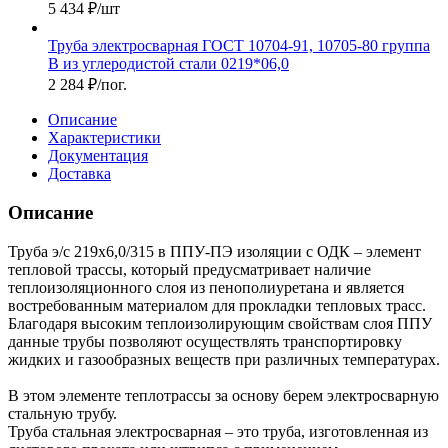
5 434
₽
/шт
Труба электросварная ГОСТ 10704-91, 10705-80 группа
В из углеродистой стали 0219*06,0
2 284
₽
/пог.
Описание
Характеристики
Документация
Доставка
Описание
Труба э/с 219х6,0/315 в ППУ-ПЭ изоляции с ОДК – элемент
тепловой трассы, который предусматривает наличие
теплоизоляционного слоя из пенополиуретана и является
востребованным материалом для прокладки тепловых трасс.
Благодаря высоким теплоизолирующим свойствам слоя ППУ
данные трубы позволяют осуществлять транспортировку
жидких и газообразных веществ при различных температурах.
В этом элементе теплотрассы за основу берем электросварную
стальную трубу.
Труба стальная электросварная – это труба, изготовленная из