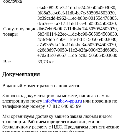
оболочка
efa4c085-9fe7-11db-bc74-505054503030,
fd85a3ec-c0cf-11db-bc7c-505054503030,
3c39cadd-b962-11ec-b83c-00155d478805,
dca7eeec-a717-11dd-bce9-505054503030,
Сопутствующие
db67eb08-9fe7-11db-bc74-505054503030,
товары
6b340114-22ec-11dc-bc90-505054503030,
4c3c9fdb-450e-11de-bd15-505054503030,
a7a9355d-c2fc-11de-bd3a-505054503030,
c26d8d97-9053-11e2-b2fa-000423d6638b,
e7d281c0-e657-11db-bc83-505054503030
Вес
39,73 кг.
Документация
В данный момент раздел наполняется.
Запросить документацию вы можете, написав нам на
электронную почту
info@truba-v-ppu.ru
или позвонив по
телефонному номеру +7-812-640-95-99
Мы организуем доставку вашего заказа любым видом
транспорта. Работаем юридическими лицами по
безналичному расчету с НДС. Предлагаем логистические