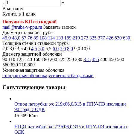
-
+
В корзину
Купить в 1 клик
Получить КП со скидкой
mail@truba-v-ppu.ru
Заказать звонок
Диаметр стальной трубы
45,0
48,0
57
76
89
108
114
133
159
219
273
325
377
426
530
630
Толщина стенки стальной трубы
2,0
3,0
3,5
4,0
4,5
5,0
5,5
6,0
7,0
8,0
9,0
10,0
Диаметр защитной оболочки
90
110
125
140
160
180
200
225
250
280
315
355
400
450
500
560
630
710
800
Усиленная защитная оболочка
стандартная оболочка
усиленная бандажами
Сопутствующие товары
Отвод патрубки э/с 219х06,0/315 в ППУ-ПЭ изоляции
90 град. с ОДК
15 569
₽
/шт
НЩО патрубки э/с 219х06,0/315 в ППУ-ПЭ изоляции с
ОДК