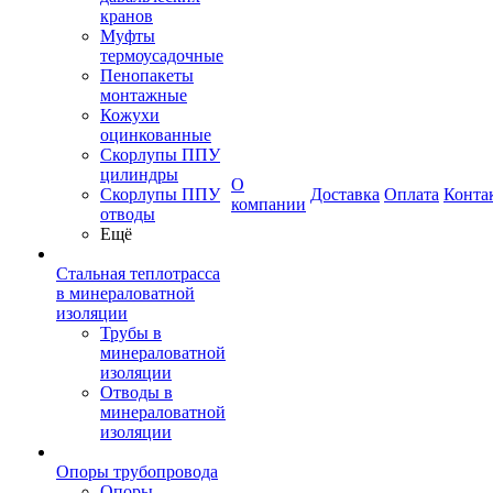
кранов
Муфты
термоусадочные
Пенопакеты
монтажные
Кожухи
оцинкованные
Скорлупы ППУ
цилиндры
О
Скорлупы ППУ
Доставка
Оплата
Конта
компании
отводы
Ещё
Стальная теплотрасса
в минераловатной
изоляции
Трубы в
минераловатной
изоляции
Отводы в
минераловатной
изоляции
Опоры трубопровода
Опоры