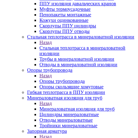
ППУ изоляция давальческих кранов
Муфты термоусадочные
Пенопакеты монтажные
Кожухи оцинкованные
Скорлупы ППУ цилиндры
Скорлупы ППУ отводы
Стальная теплотрасса в минераловатной изоляции
Назад
Стальная теплотрасса в минераловатной
изоляции
Трубы в минераловатной изоляции
Отводы в минераловатной изоляции
Опоры трубопровода
Назад
Опоры трубопровода
Опоры скользящие хомутовые
Гибкая теплотрасса в ППУ изоляции
Минераловатная изоляция для труб
Назад
Минераловатная изоляция для труб
Цилиндры минераловатные
Отводы минераловатные
Тройники минераловатные
Запорная арматура
Назад