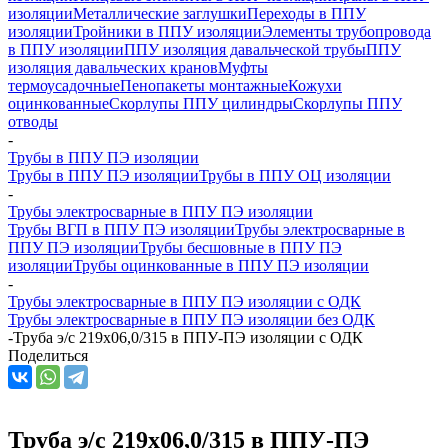
изоляции
Металлические заглушки
Переходы в ППУ
изоляции
Тройники в ППУ изоляции
Элементы трубопровода
в ППУ изоляции
ППУ изоляция давальческой трубы
ППУ
изоляция давальческих кранов
Муфты
термоусадочные
Пенопакеты монтажные
Кожухи
оцинкованные
Скорлупы ППУ цилиндры
Скорлупы ППУ
отводы
-
Трубы в ППУ ПЭ изоляции
Трубы в ППУ ПЭ изоляции
Трубы в ППУ ОЦ изоляции
-
Трубы электросварные в ППУ ПЭ изоляции
Трубы ВГП в ППУ ПЭ изоляции
Трубы электросварные в
ППУ ПЭ изоляции
Трубы бесшовные в ППУ ПЭ
изоляции
Трубы оцинкованные в ППУ ПЭ изоляции
-
Трубы электросварные в ППУ ПЭ изоляции с ОДК
Трубы электросварные в ППУ ПЭ изоляции без ОДК
-
Труба э/с 219х06,0/315 в ППУ-ПЭ изоляции с ОДК
Поделиться
Труба э/с 219х06,0/315 в ППУ-ПЭ