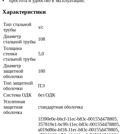
• простота и удобство в эксплуатации.
Характеристики
Тип стальной
э/с
трубы
Диаметр
108
стальной трубы
Толщина
стенки
5,0
стальной трубы
Диаметр
защитной
180
оболочки
Тип защитной
ПЭ
оболочки
Система ОДК
без ОДК
Усиленная
защитная
стандартная оболочка
оболочка
1f390e0e-bbcf-11ec-b83c-00155d478805,
357819e1-bc99-11ec-b83c-00155d478805,
a019d86e-bf18-11ec-b83c-00155d478805,