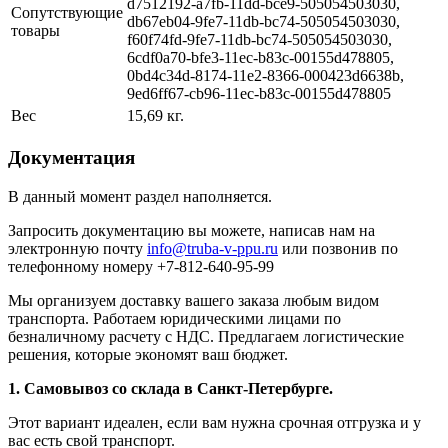
d7512192-a7fb-11dd-bce9-505054503030,
Сопутствующие
db67eb04-9fe7-11db-bc74-505054503030,
товары
f60f74fd-9fe7-11db-bc74-505054503030,
6cdf0a70-bfe3-11ec-b83c-00155d478805,
0bd4c34d-8174-11e2-8366-000423d6638b,
9ed6ff67-cb96-11ec-b83c-00155d478805
Вес
15,69 кг.
Документация
В данный момент раздел наполняется.
Запросить документацию вы можете, написав нам на
электронную почту
info@truba-v-ppu.ru
или позвонив по
телефонному номеру +7-812-640-95-99
Мы организуем доставку вашего заказа любым видом
транспорта. Работаем юридическими лицами по
безналичному расчету с НДС. Предлагаем логистические
решения, которые экономят ваш бюджет.
1. Самовывоз со склада в Санкт-Петербурге.
Этот вариант идеален, если вам нужна срочная отгрузка и у
вас есть свой транспорт.