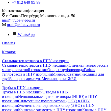
+7 812 640-95-99
Контактная информация
г. Санкт-Петербург, Московское ш., д. 50
mail@truba-v-ppu.ru
mail@truba-v-ppu.ru
WhatsApp
Главная
-
Каталог
-
Стальная теплотрасса в ППУ изоляции
Стальная теплотрасса в ППУ изоляции
Стальная теплотрасса в
минераловатной изоляции
Опоры трубопровода
Гибкая
теплотрасса в ППУ изоляции
Минераловатная изоляция для
труб
Запорная арматура
Металлопрокат
ЖБИ
-
Трубы в ППУ изоляции
Трубы в ППУ изоляции
Отводы в ППУ
изоляции
Неподвижные щитовые опоры (НЩО) в ППУ
изоляции
Cильфонные компенсаторы (СКУ) в ППУ
изоляции
Элементы неподвижных опор (ЭНО) в ППУ
изоляции
Концевые элементы в ППУ изоляции
Краны в ППУ