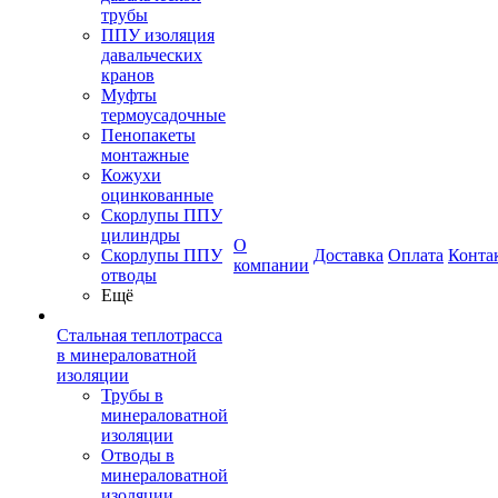
трубы
ППУ изоляция
давальческих
кранов
Муфты
термоусадочные
Пенопакеты
монтажные
Кожухи
оцинкованные
Скорлупы ППУ
цилиндры
О
Скорлупы ППУ
Доставка
Оплата
Конта
компании
отводы
Ещё
Стальная теплотрасса
в минераловатной
изоляции
Трубы в
минераловатной
изоляции
Отводы в
минераловатной
изоляции