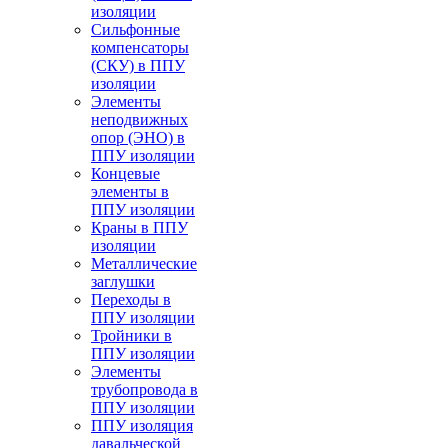
изоляции
Cильфонные
компенсаторы
(СКУ) в ППУ
изоляции
Элементы
неподвижных
опор (ЭНО) в
ППУ изоляции
Концевые
элементы в
ППУ изоляции
Краны в ППУ
изоляции
Металлические
заглушки
Переходы в
ППУ изоляции
Тройники в
ППУ изоляции
Элементы
трубопровода в
ППУ изоляции
ППУ изоляция
давальческой