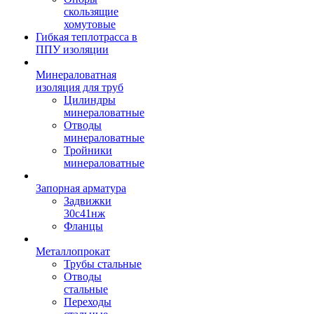
скользящие
хомутовые
Гибкая теплотрасса в
ППУ изоляции
Минераловатная
изоляция для труб
Цилиндры
минераловатные
Отводы
минераловатные
Тройники
минераловатные
Запорная арматура
Задвижки
30с41нж
Фланцы
Металлопрокат
Трубы стальные
Отводы
стальные
Переходы