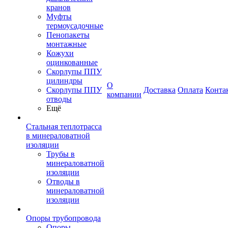
кранов
Муфты
термоусадочные
Пенопакеты
монтажные
Кожухи
оцинкованные
Скорлупы ППУ
цилиндры
О
Скорлупы ППУ
Доставка
Оплата
Конта
компании
отводы
Ещё
Стальная теплотрасса
в минераловатной
изоляции
Трубы в
минераловатной
изоляции
Отводы в
минераловатной
изоляции
Опоры трубопровода
Опоры