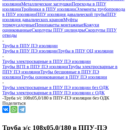
изоляции
Металлические заглушки
Переходы в ППУ
изоляции
Тройники в ППУ изоляции
Элементы трубопровода
в ППУ изоляции
ППУ изоляция давальческой трубы
ППУ
изоляция давальческих кранов
Муфты
термоусадочные
Пенопакеты монтажные
Кожухи
оцинкованные
Скорлупы ППУ цилиндры
Скорлупы ППУ
отводы
-
Трубы в ППУ ПЭ изоляции
Трубы в ППУ ПЭ изоляции
Трубы в ППУ ОЦ изоляции
-
Трубы электросварные в ППУ ПЭ изоляции
Трубы ВГП в ППУ ПЭ изоляции
Трубы электросварные в
ППУ ПЭ изоляции
Трубы бесшовные в ППУ ПЭ
изоляции
Трубы оцинкованные в ППУ ПЭ изоляции
-
Трубы электросварные в ППУ ПЭ изоляции без ОДК
Трубы электросварные в ППУ ПЭ изоляции с ОДК
-
Труба э/с 108х05,0/180 в ППУ-ПЭ изоляции без ОДК
Поделиться
Труба э/с 108х05,0/180 в ППУ-ПЭ