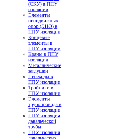
(СКУ) в ППУ
изоляции
Элементы
неподвижных
опор (ЭНО) в
ППУ изоляции
Концевые
элементы в
ППУ изоляции
Краны в ППУ
изоляции
Металлические
заглушки
Переходы в
ППУ изоляции
Тройники в
ППУ изоляции
Элементы
трубопровода в
ППУ изоляции
ППУ изоляция
давальческой
трубы
ППУ изоляция
давальческих