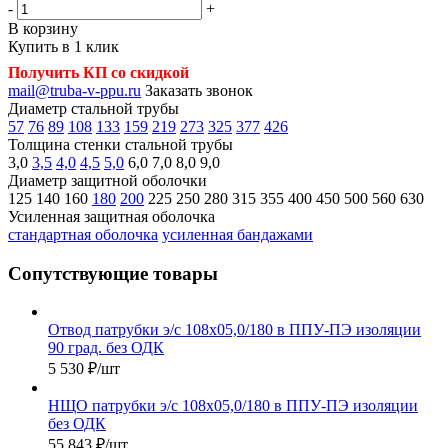
-
+
В корзину
Купить в 1 клик
Получить КП со скидкой
mail@truba-v-ppu.ru
Заказать звонок
Диаметр стальной трубы
57
76
89
108
133
159
219
273
325
377
426
Толщина стенки стальной трубы
3,0
3,5
4,0
4,5
5,0
6,0
7,0
8,0
9,0
Диаметр защитной оболочки
125
140
160
180
200
225
250
280
315
355
400
450
500
560
630
Усиленная защитная оболочка
стандартная оболочка
усиленная бандажами
Сопутствующие товары
Отвод патрубки э/с 108х05,0/180 в ППУ-ПЭ изоляции
90 град. без ОДК
5 530
₽
/шт
НЩО патрубки э/с 108х05,0/180 в ППУ-ПЭ изоляции
без ОДК
55 843
₽
/шт