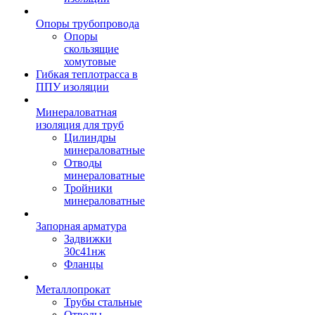
Опоры трубопровода
Опоры
скользящие
хомутовые
Гибкая теплотрасса в
ППУ изоляции
Минераловатная
изоляция для труб
Цилиндры
минераловатные
Отводы
минераловатные
Тройники
минераловатные
Запорная арматура
Задвижки
30с41нж
Фланцы
Металлопрокат
Трубы стальные
Отводы