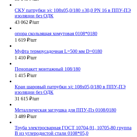
СКУ патрубки э/с 108х05,0/180 ±30,0 PN 16 в ППУ-ПЭ
изоляции без ОДК
43 062
₽
/шт
опора скользящая хомутовая 0108*0180
1 619
₽
/шт
Муфта термоусадочная L=500 мм D=0180
1 410
₽
/шт
Пенопакет монтажный 108/180
1 415
₽
/шт
Кран шаровый патрубки э/с 108х05,0/180 в ППУ-ПЭ
изоляции без ОДК
31 615
₽
/шт
Металлическая заглушка для ППУ-Пэ 0108/0180
3 489
₽
/шт
Труба электросварная ГОСТ 10704-91, 10705-80 группа
В из углеродистой стали 0108*05,0