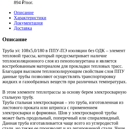
894
₽
/пог.
Описание
Характеристики
Документация
Доставка
Описание
Труба э/с 108х5,0/180 в ППУ-ПЭ изоляции без ОДК – элемент
тепловой трассы, который предусматривает наличие
теплоизоляционного слоя из пенополиуретана и является
востребованным материалом для прокладки тепловых трасс.
Благодаря высоким теплоизолирующим свойствам слоя ППУ
данные трубы позволяют осуществлять транспортировку
жидких и газообразных веществ при различных температурах.
В этом элементе теплотрассы за основу берем электросварную
стальную трубу.
Труба стальная электросварная – это труба, изготовленная из
листового проката или штрипса с применением
электросварки и формовки. Шов у электросварной трубы
может быть продольный, поперечный или спиралевидный.
Данная труба изготавливается чаще всего из углеродистой
стали, но также ее производят и из легированной стали. Чаще