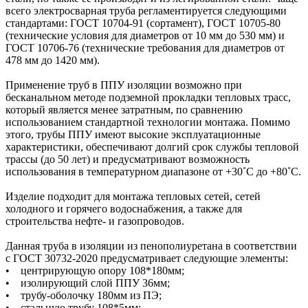
всего электросварная труба регламентируется следующими
стандартами: ГОСТ 10704-91 (сортамент), ГОСТ 10705-80
(технические условия для диаметров от 10 мм до 530 мм) и
ГОСТ 10706-76 (технические требования для диаметров от
478 мм до 1420 мм).
Применение труб в ППУ изоляции возможно при
бесканальном методе подземной прокладки тепловых трасс,
который является менее затратным, по сравнению
использованием стандартной технологии монтажа. Помимо
этого, трубы ППУ имеют высокие эксплуатационные
характеристики, обеспечивают долгий срок службы тепловой
трассы (до 50 лет) и предусматривают возможность
использования в температурном диапазоне от +30˚C до +80˚C.
Изделие подходит для монтажа тепловых сетей, сетей
холодного и горячего водоснабжения, а также для
строительства нефте- и газопроводов.
Данная труба в изоляции из пенополиуретана в соответствии
с ГОСТ 30732-2020 предусматривает следующие элементы:
• центрирующую опору 108*180мм;
• изолирующий слой ППУ 36мм;
• трубу-оболочку 180мм из ПЭ;
• стальную трубу 108*5мм;