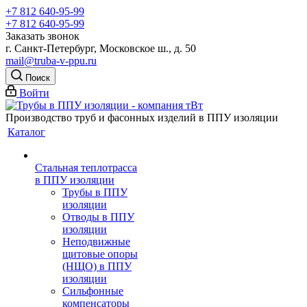
+7 812 640-95-99
+7 812 640-95-99
Заказать звонок
г. Санкт-Петербург, Московское ш., д. 50
mail@truba-v-ppu.ru
Поиск
Войти
Производство труб и фасонных изделий в ППУ изоляции
Каталог
Стальная теплотрасса
в ППУ изоляции
Трубы в ППУ
изоляции
Отводы в ППУ
изоляции
Неподвижные
щитовые опоры
(НЩО) в ППУ
изоляции
Cильфонные
компенсаторы