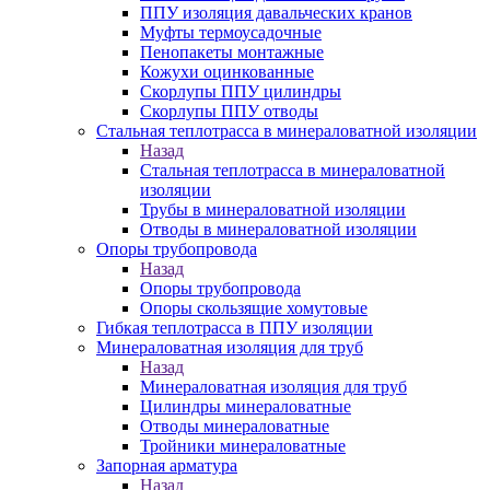
ППУ изоляция давальческих кранов
Муфты термоусадочные
Пенопакеты монтажные
Кожухи оцинкованные
Скорлупы ППУ цилиндры
Скорлупы ППУ отводы
Стальная теплотрасса в минераловатной изоляции
Назад
Стальная теплотрасса в минераловатной
изоляции
Трубы в минераловатной изоляции
Отводы в минераловатной изоляции
Опоры трубопровода
Назад
Опоры трубопровода
Опоры скользящие хомутовые
Гибкая теплотрасса в ППУ изоляции
Минераловатная изоляция для труб
Назад
Минераловатная изоляция для труб
Цилиндры минераловатные
Отводы минераловатные
Тройники минераловатные
Запорная арматура
Назад