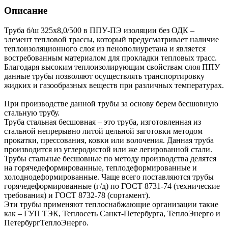
Описание
Труба б/ш 325х8,0/500 в ППУ-ПЭ изоляции без ОДК –
элемент тепловой трассы, который предусматривает наличие
теплоизоляционного слоя из пенополиуретана и является
востребованным материалом для прокладки тепловых трасс.
Благодаря высоким теплоизолирующим свойствам слоя ППУ
данные трубы позволяют осуществлять транспортировку
жидких и газообразных веществ при различных температурах.
При производстве данной трубы за основу берем бесшовную
стальную трубу.
Труба стальная бесшовная – это труба, изготовленная из
стальной непрерывно литой цельной заготовки методом
прокатки, прессования, ковки или волочения. Данная труба
производится из углеродистой или же легированной стали.
Трубы стальные бесшовные по методу производства делятся
на горячедеформированные, теплодеформированные и
холоднодеформированные. Чаще всего поставляются трубы
горячедеформированные (г/д) по ГОСТ 8731-74 (технические
требования) и ГОСТ 8732-78 (сортамент).
Эти трубы применяют теплоснабжающие организации такие
как – ГУП ТЭК, Теплосеть Санкт-Петербурга, ТеплоЭнерго и
ПетербургТеплоЭнерго.