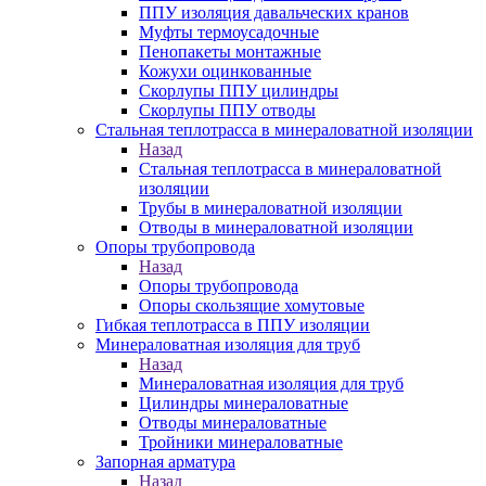
ППУ изоляция давальческих кранов
Муфты термоусадочные
Пенопакеты монтажные
Кожухи оцинкованные
Скорлупы ППУ цилиндры
Скорлупы ППУ отводы
Стальная теплотрасса в минераловатной изоляции
Назад
Стальная теплотрасса в минераловатной
изоляции
Трубы в минераловатной изоляции
Отводы в минераловатной изоляции
Опоры трубопровода
Назад
Опоры трубопровода
Опоры скользящие хомутовые
Гибкая теплотрасса в ППУ изоляции
Минераловатная изоляция для труб
Назад
Минераловатная изоляция для труб
Цилиндры минераловатные
Отводы минераловатные
Тройники минераловатные
Запорная арматура
Назад