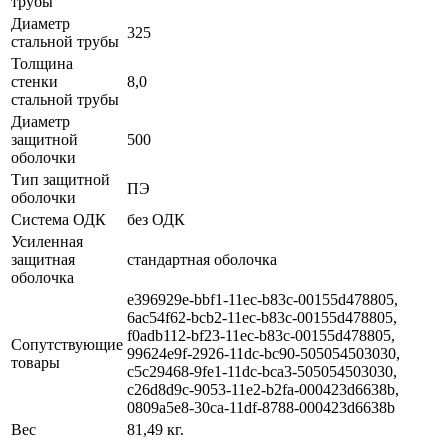
трубы
Диаметр
325
стальной трубы
Толщина
стенки
8,0
стальной трубы
Диаметр
защитной
500
оболочки
Тип защитной
ПЭ
оболочки
Система ОДК
без ОДК
Усиленная
защитная
стандартная оболочка
оболочка
e396929e-bbf1-11ec-b83c-00155d478805,
6ac54f62-bcb2-11ec-b83c-00155d478805,
f0adb112-bf23-11ec-b83c-00155d478805,
Сопутствующие
99624e9f-2926-11dc-bc90-505054503030,
товары
c5c29468-9fe1-11dc-bca3-505054503030,
c26d8d9c-9053-11e2-b2fa-000423d6638b,
0809a5e8-30ca-11df-8788-000423d6638b
Вес
81,49 кг.