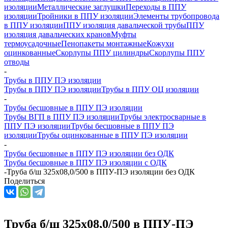
изоляции
Металлические заглушки
Переходы в ППУ
изоляции
Тройники в ППУ изоляции
Элементы трубопровода
в ППУ изоляции
ППУ изоляция давальческой трубы
ППУ
изоляция давальческих кранов
Муфты
термоусадочные
Пенопакеты монтажные
Кожухи
оцинкованные
Скорлупы ППУ цилиндры
Скорлупы ППУ
отводы
-
Трубы в ППУ ПЭ изоляции
Трубы в ППУ ПЭ изоляции
Трубы в ППУ ОЦ изоляции
-
Трубы бесшовные в ППУ ПЭ изоляции
Трубы ВГП в ППУ ПЭ изоляции
Трубы электросварные в
ППУ ПЭ изоляции
Трубы бесшовные в ППУ ПЭ
изоляции
Трубы оцинкованные в ППУ ПЭ изоляции
-
Трубы бесшовные в ППУ ПЭ изоляции без ОДК
Трубы бесшовные в ППУ ПЭ изоляции с ОДК
-
Труба б/ш 325х08,0/500 в ППУ-ПЭ изоляции без ОДК
Поделиться
Труба б/ш 325х08,0/500 в ППУ-ПЭ