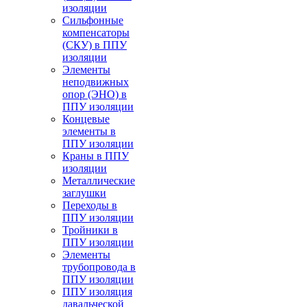
изоляции
Cильфонные
компенсаторы
(СКУ) в ППУ
изоляции
Элементы
неподвижных
опор (ЭНО) в
ППУ изоляции
Концевые
элементы в
ППУ изоляции
Краны в ППУ
изоляции
Металлические
заглушки
Переходы в
ППУ изоляции
Тройники в
ППУ изоляции
Элементы
трубопровода в
ППУ изоляции
ППУ изоляция
давальческой