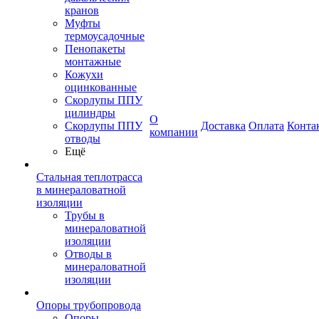
кранов
Муфты
термоусадочные
Пенопакеты
монтажные
Кожухи
оцинкованные
Скорлупы ППУ
цилиндры
О
Скорлупы ППУ
Доставка
Оплата
Конта
компании
отводы
Ещё
Стальная теплотрасса
в минераловатной
изоляции
Трубы в
минераловатной
изоляции
Отводы в
минераловатной
изоляции
Опоры трубопровода
Опоры