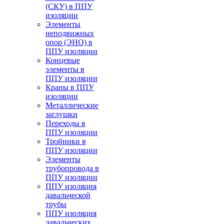
(СКУ) в ППУ
изоляции
Элементы
неподвижных
опор (ЭНО) в
ППУ изоляции
Концевые
элементы в
ППУ изоляции
Краны в ППУ
изоляции
Металлические
заглушки
Переходы в
ППУ изоляции
Тройники в
ППУ изоляции
Элементы
трубопровода в
ППУ изоляции
ППУ изоляция
давальческой
трубы
ППУ изоляция
давальческих