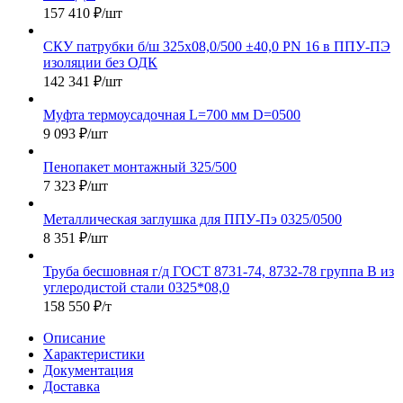
157 410
₽
/шт
СКУ патрубки б/ш 325х08,0/500 ±40,0 PN 16 в ППУ-ПЭ
изоляции без ОДК
142 341
₽
/шт
Муфта термоусадочная L=700 мм D=0500
9 093
₽
/шт
Пенопакет монтажный 325/500
7 323
₽
/шт
Металлическая заглушка для ППУ-Пэ 0325/0500
8 351
₽
/шт
Труба бесшовная г/д ГОСТ 8731-74, 8732-78 группа В из
углеродистой стали 0325*08,0
158 550
₽
/т
Описание
Характеристики
Документация
Доставка