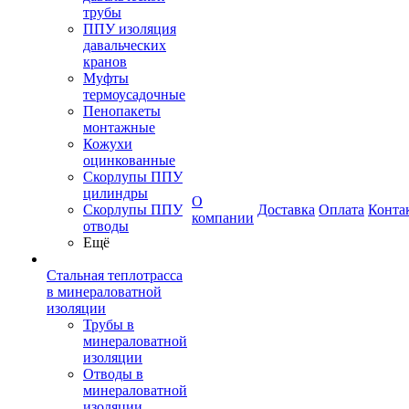
трубы
ППУ изоляция
давальческих
кранов
Муфты
термоусадочные
Пенопакеты
монтажные
Кожухи
оцинкованные
Скорлупы ППУ
цилиндры
О
Скорлупы ППУ
Доставка
Оплата
Конта
компании
отводы
Ещё
Стальная теплотрасса
в минераловатной
изоляции
Трубы в
минераловатной
изоляции
Отводы в
минераловатной
изоляции