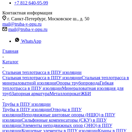
+7 812 640-95-99
Контактная информация
г. Санкт-Петербург, Московское ш., д. 50
mail@truba-v-ppu.ru
mail@truba-v-ppu.ru
WhatsApp
Главная
-
Каталог
-
Стальная теплотрасса в ППУ изоляции
Стальная теплотрасса в ППУ изоляции
Стальная теплотрасса в
минераловатной изоляции
Опоры трубопровода
Гибкая
теплотрасса в ППУ изоляции
Минераловатная изоляция для
труб
Запорная арматура
Металлопрокат
ЖБИ
-
Трубы в ППУ изоляции
Трубы в ППУ изоляции
Отводы в ППУ
изоляции
Неподвижные щитовые опоры (НЩО) в ППУ
изоляции
Cильфонные компенсаторы (СКУ) в ППУ
изоляции
Элементы неподвижных опор (ЭНО) в ППУ
изоляции
Концевые элементы в ППУ изоляции
Краны в ППУ