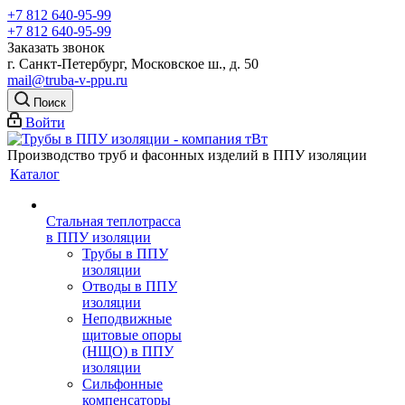
+7 812 640-95-99
+7 812 640-95-99
Заказать звонок
г. Санкт-Петербург, Московское ш., д. 50
mail@truba-v-ppu.ru
Поиск
Войти
Производство труб и фасонных изделий в ППУ изоляции
Каталог
Стальная теплотрасса
в ППУ изоляции
Трубы в ППУ
изоляции
Отводы в ППУ
изоляции
Неподвижные
щитовые опоры
(НЩО) в ППУ
изоляции
Cильфонные
компенсаторы