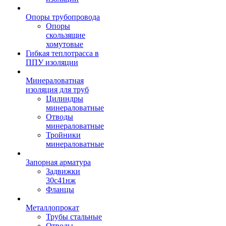
Опоры трубопровода
Опоры
скользящие
хомутовые
Гибкая теплотрасса в
ППУ изоляции
Минераловатная
изоляция для труб
Цилиндры
минераловатные
Отводы
минераловатные
Тройники
минераловатные
Запорная арматура
Задвижки
30с41нж
Фланцы
Металлопрокат
Трубы стальные
Отводы