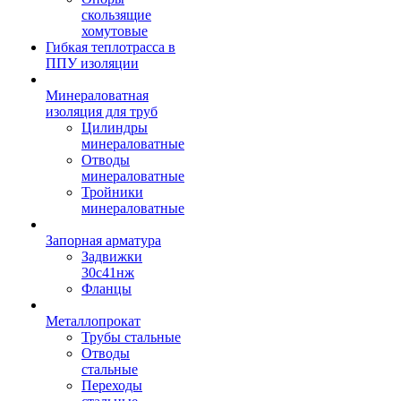
скользящие
хомутовые
Гибкая теплотрасса в
ППУ изоляции
Минераловатная
изоляция для труб
Цилиндры
минераловатные
Отводы
минераловатные
Тройники
минераловатные
Запорная арматура
Задвижки
30с41нж
Фланцы
Металлопрокат
Трубы стальные
Отводы
стальные
Переходы