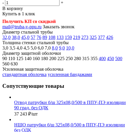
-
+
В корзину
Купить в 1 клик
Получить КП со скидкой
mail@truba-v-ppu.ru
Заказать звонок
Диаметр стальной трубы
32,0
38,0
45,0
57
76
89
108
133
159
219
273
325
377
426
Толщина стенки стальной трубы
3,0
3,5
4,0
4,5
5,0
6,0
7,0
8,0
9,0
10,0
Диаметр защитной оболочки
90
110
125
140
160
180
200
225
250
280
315
355
400
450
500
560
630
Усиленная защитная оболочка
стандартная оболочка
усиленная бандажами
Сопутствующие товары
Отвод патрубки б/ш 325х08,0/500 в ППУ-ПЭ изоляции
90 град. без ОДК
37 243
₽
/шт
НЩО патрубки б/ш 325х08,0/500 в ППУ-ПЭ изоляции
без ОДК