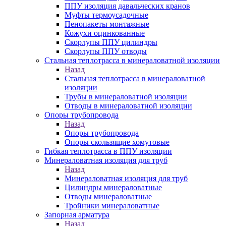
ППУ изоляция давальческих кранов
Муфты термоусадочные
Пенопакеты монтажные
Кожухи оцинкованные
Скорлупы ППУ цилиндры
Скорлупы ППУ отводы
Стальная теплотрасса в минераловатной изоляции
Назад
Стальная теплотрасса в минераловатной
изоляции
Трубы в минераловатной изоляции
Отводы в минераловатной изоляции
Опоры трубопровода
Назад
Опоры трубопровода
Опоры скользящие хомутовые
Гибкая теплотрасса в ППУ изоляции
Минераловатная изоляция для труб
Назад
Минераловатная изоляция для труб
Цилиндры минераловатные
Отводы минераловатные
Тройники минераловатные
Запорная арматура
Назад