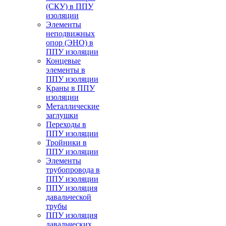
(СКУ) в ППУ
изоляции
Элементы
неподвижных
опор (ЭНО) в
ППУ изоляции
Концевые
элементы в
ППУ изоляции
Краны в ППУ
изоляции
Металлические
заглушки
Переходы в
ППУ изоляции
Тройники в
ППУ изоляции
Элементы
трубопровода в
ППУ изоляции
ППУ изоляция
давальческой
трубы
ППУ изоляция
давальческих