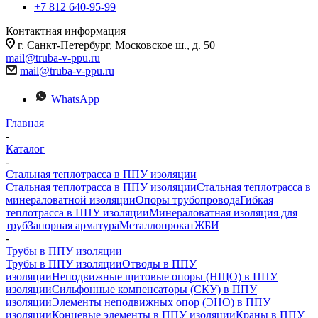
+7 812 640-95-99
Контактная информация
г. Санкт-Петербург, Московское ш., д. 50
mail@truba-v-ppu.ru
mail@truba-v-ppu.ru
WhatsApp
Главная
-
Каталог
-
Стальная теплотрасса в ППУ изоляции
Стальная теплотрасса в ППУ изоляции
Стальная теплотрасса в
минераловатной изоляции
Опоры трубопровода
Гибкая
теплотрасса в ППУ изоляции
Минераловатная изоляция для
труб
Запорная арматура
Металлопрокат
ЖБИ
-
Трубы в ППУ изоляции
Трубы в ППУ изоляции
Отводы в ППУ
изоляции
Неподвижные щитовые опоры (НЩО) в ППУ
изоляции
Cильфонные компенсаторы (СКУ) в ППУ
изоляции
Элементы неподвижных опор (ЭНО) в ППУ
изоляции
Концевые элементы в ППУ изоляции
Краны в ППУ