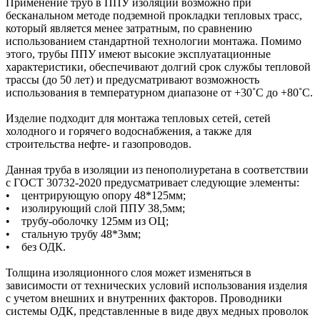
Применение труб в ППУ изоляции возможно при
бесканальном методе подземной прокладки тепловых трасс,
который является менее затратным, по сравнению
использованием стандартной технологии монтажа. Помимо
этого, трубы ППУ имеют высокие эксплуатационные
характеристики, обеспечивают долгий срок службы тепловой
трассы (до 50 лет) и предусматривают возможность
использования в температурном диапазоне от +30˚C до +80˚C.
Изделие подходит для монтажа тепловых сетей, сетей
холодного и горячего водоснабжения, а также для
строительства нефте- и газопроводов.
Данная труба в изоляции из пенополиуретана в соответствии
с ГОСТ 30732-2020 предусматривает следующие элементы:
• центрирующую опору 48*125мм;
• изолирующий слой ППУ 38,5мм;
• трубу-оболочку 125мм из ОЦ;
• стальную трубу 48*3мм;
• без ОДК.
Толщина изоляционного слоя может изменяться в
зависимости от технических условий использования изделия
с учетом внешних и внутренних факторов. Проводники
системы ОДК, представленные в виде двух медных проволок