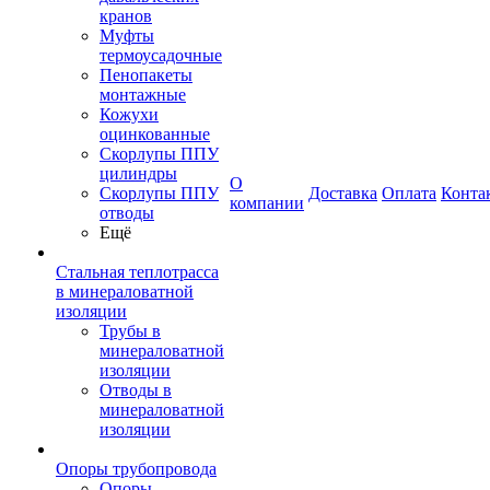
кранов
Муфты
термоусадочные
Пенопакеты
монтажные
Кожухи
оцинкованные
Скорлупы ППУ
цилиндры
О
Скорлупы ППУ
Доставка
Оплата
Конта
компании
отводы
Ещё
Стальная теплотрасса
в минераловатной
изоляции
Трубы в
минераловатной
изоляции
Отводы в
минераловатной
изоляции
Опоры трубопровода
Опоры