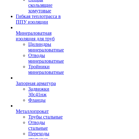
скользящие
хомутовые
Гибкая теплотрасса в
ППУ изоляции
Минераловатная
изоляция для труб
Цилиндры
минераловатные
Отводы
минераловатные
Тройники
минераловатные
Запорная арматура
Задвижки
30с41нж
Фланцы
Металлопрокат
Трубы стальные
Отводы
стальные
Переходы