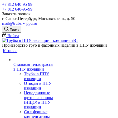
+7 812 640-95-99
+7 812 640-95-99
Заказать звонок
г. Санкт-Петербург, Московское ш., д. 50
mail@truba-v-ppu.ru
Поиск
Войти
Производство труб и фасонных изделий в ППУ изоляции
Каталог
Стальная теплотрасса
в ППУ изоляции
Трубы в ППУ
изоляции
Отводы в ППУ
изоляции
Неподвижные
щитовые опоры
(НЩО) в ППУ
изоляции
Cильфонные
компенсаторы