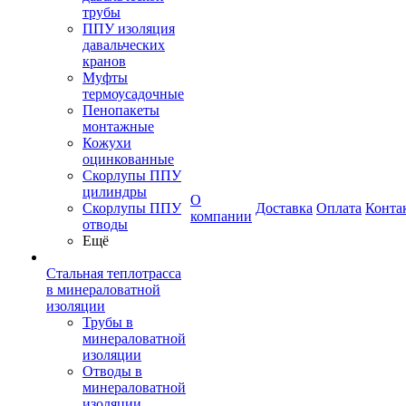
трубы
ППУ изоляция
давальческих
кранов
Муфты
термоусадочные
Пенопакеты
монтажные
Кожухи
оцинкованные
Скорлупы ППУ
цилиндры
О
Скорлупы ППУ
Доставка
Оплата
Конта
компании
отводы
Ещё
Стальная теплотрасса
в минераловатной
изоляции
Трубы в
минераловатной
изоляции
Отводы в
минераловатной
изоляции