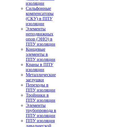
изоляции
Cильфонные
компенсаторы
(СКУ) в ППУ
изоляции
Элементы
неподвижных
опор (ЭНО) в
ППУ изоляции
Концевые
элементы в
ППУ изоляции
Краны в ППУ
изоляции
Металлические
заглушки
Переходы в
ППУ изоляции
Тройники в
ППУ изоляции
Элементы
трубопровода в
ППУ изоляции
ППУ изоляция
давальческой