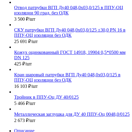
Отвод патрубки ВГП Ду40 048,0х03,0/125 в ППУ-ОЦ
изоляции 90 град. без ОДК
3 500
₽
/шт
СКУ патрубки ВГП Ду40 048,0х03,0/125 ±30,0 PN 16 в
ППУ-ОЦ изоляции без ОДК
25 691
₽
/шт
Кожух оцинкованный ГОСТ 14918, 19904 0,5*0500 мм
DN 125
425
₽
/шт
Кран шаровый патрубки ВГП Ду40 048,0х03,0/125 в
ППУ-ОЦ изоляции без ОДК
16 103
₽
/шт
Тройник в ППУ-Оц ДУ 40/0125
5 466
₽
/шт
Металлическая заглушка для ДУ 40 ППУ-Оц 0048,0/0125
2 673
₽
/шт
Описание