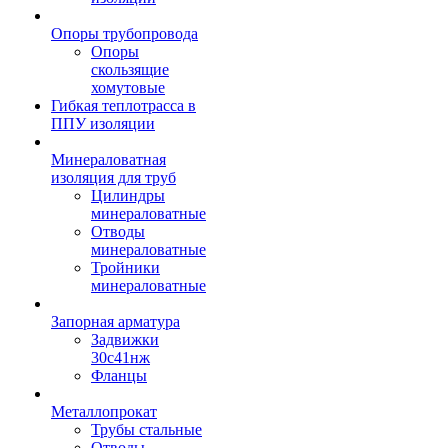
Опоры трубопровода
Опоры
скользящие
хомутовые
Гибкая теплотрасса в
ППУ изоляции
Минераловатная
изоляция для труб
Цилиндры
минераловатные
Отводы
минераловатные
Тройники
минераловатные
Запорная арматура
Задвижки
30с41нж
Фланцы
Металлопрокат
Трубы стальные
Отводы