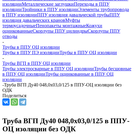
изоляции
Металлические заглушки
Переходы в ППУ
изоляции
Тройники в ППУ изоляции
Элементы трубопровода
в ППУ изоляции
ППУ изоляция давальческой трубы
ППУ
изоляция давальческих кранов
Муфты
термоусадочные
Пенопакеты монтажные
Кожухи
оцинкованные
Скорлупы ППУ цилиндры
Скорлупы ППУ
отводы
-
Трубы в ППУ ОЦ изоляции
Трубы в ППУ ПЭ изоляции
Трубы в ППУ ОЦ изоляции
-
Трубы ВГП в ППУ ОЦ изоляции
Трубы электросварные в ППУ ОЦ изоляции
Трубы бесшовные
в ППУ ОЦ изоляции
Трубы оцинкованные в ППУ ОЦ
изоляции
-
Труба ВГП Ду40 048,0х03,0/125 в ППУ-ОЦ изоляции без
ОДК
Поделиться
Труба ВГП Ду40 048,0х03,0/125 в ППУ-
ОЦ изоляции без ОДК