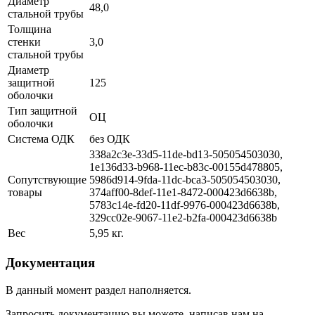
Диаметр
48,0
стальной трубы
Толщина
стенки
3,0
стальной трубы
Диаметр
защитной
125
оболочки
Тип защитной
ОЦ
оболочки
Система ОДК
без ОДК
338a2c3e-33d5-11de-bd13-505054503030,
1e136d33-b968-11ec-b83c-00155d478805,
Сопутствующие
5986d914-9fda-11dc-bca3-505054503030,
товары
374aff00-8def-11e1-8472-000423d6638b,
5783c14e-fd20-11df-9976-000423d6638b,
329cc02e-9067-11e2-b2fa-000423d6638b
Вес
5,95 кг.
Документация
В данный момент раздел наполняется.
Запросить документацию вы можете, написав нам на