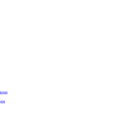
яции
и
ции