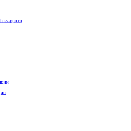
ba-v-ppu.ru
яции
и
ции