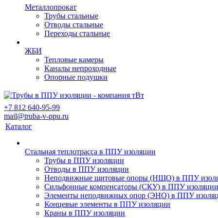
Металлопрокат
Трубы стальные
Отводы стальные
Переходы стальные
ЖБИ
Тепловые камеры
Каналы непроходные
Опорные подушки
+7 812 640-95-99
mail@truba-v-ppu.ru
Каталог
Стальная теплотрасса в ППУ изоляции
Трубы в ППУ изоляции
Отводы в ППУ изоляции
Неподвижные щитовые опоры (НЩО) в ППУ изол
Cильфонные компенсаторы (СКУ) в ППУ изоляци
Элементы неподвижных опор (ЭНО) в ППУ изоля
Концевые элементы в ППУ изоляции
Краны в ППУ изоляции