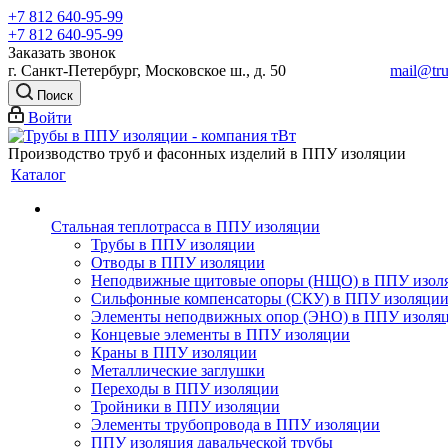
+7 812 640-95-99
+7 812 640-95-99
Заказать звонок
г. Санкт-Петербург, Московское ш., д. 50
mail@tru
Поиск
Войти
Производство труб и фасонных изделий в ППУ изоляции
Каталог
Стальная теплотрасса в ППУ изоляции
Трубы в ППУ изоляции
Отводы в ППУ изоляции
Неподвижные щитовые опоры (НЩО) в ППУ изол
Cильфонные компенсаторы (СКУ) в ППУ изоляци
Элементы неподвижных опор (ЭНО) в ППУ изоля
Концевые элементы в ППУ изоляции
Краны в ППУ изоляции
Металлические заглушки
Переходы в ППУ изоляции
Тройники в ППУ изоляции
Элементы трубопровода в ППУ изоляции
ППУ изоляция давальческой трубы