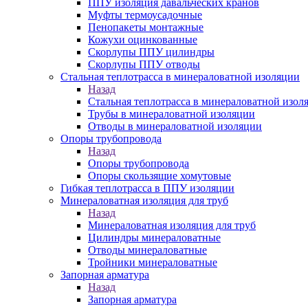
ППУ изоляция давальческих кранов
Муфты термоусадочные
Пенопакеты монтажные
Кожухи оцинкованные
Скорлупы ППУ цилиндры
Скорлупы ППУ отводы
Стальная теплотрасса в минераловатной изоляции
Назад
Стальная теплотрасса в минераловатной изол
Трубы в минераловатной изоляции
Отводы в минераловатной изоляции
Опоры трубопровода
Назад
Опоры трубопровода
Опоры скользящие хомутовые
Гибкая теплотрасса в ППУ изоляции
Минераловатная изоляция для труб
Назад
Минераловатная изоляция для труб
Цилиндры минераловатные
Отводы минераловатные
Тройники минераловатные
Запорная арматура
Назад
Запорная арматура