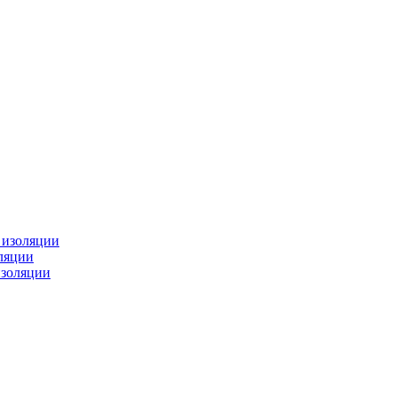
изоляции
ляции
золяции