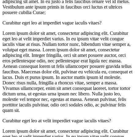
adipiscing sit amet. In eu justo a felis faucibus ornare vel id metus.
Vestibulum ante ipsum primis in faucibus orci luctus et ultrices
posuere cubilia Curae;
Curabitur eget leo at imperdiet vague iaculis vitaes?
Lorem ipsum dolor sit amet, consectetur adipiscing elit. Curabitur
eget leo at velit imperdiet varius. In eu ipsum vitae velit congue
iaculis vitae at risus. Nullam tortor nunc, bibendum vitae semper a,
volutpat eget massa. Lorem ipsum dolor sit amet, consectetur
adipiscing elit. Integer fringilla, orci sit amet posuere auctor, orci
eros pellentesque odio, nec pellentesque erat ligula nec massa.
Aenean consequat lorem ut felis ullamcorper posuere gravida tellus
faucibus. Maecenas dolor elit, pulvinar eu vehicula eu, consequat et
lacus. Duis et purus ipsum. In auctor mattis ipsum id molestie.
Donec risus nulla, fringilla a rhoncus vitae, semper a massa.
Vivamus ullamcorper, enim sit amet consequat laoreet, tortor tortor
dictum urna, ut egestas urna ipsum nec libero. Nulla justo leo,
molestie vel tempor nec, egestas at massa. Aenean pulvinar, felis
porttitor iaculis pulvinar, odio orci sodales odio, ac pulvinar felis
quam sit.
Curabitur eget leo at velit imperdiet vague iaculis vitaes?
Lorem ipsum dolor sit amet, consectetur adipiscing elit. Curabitur
eget leo at velit imperdiet varius. In eu ipsum vitae velit congue