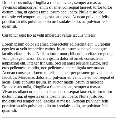
Donec risus nulla, fringilla a rhoncus vitae, semper a massa.
Vivamus ullamcorper, enim sit amet consequat laoreet, tortor tortor
dictum urna, ut egestas urna ipsum nec libero. Nulla justo leo,
molestie vel tempor nec, egestas at massa. Aenean pulvinar, felis
porttitor iaculis pulvinar, odio orci sodales odio, ac pulvinar felis
quam sit.
Curabitur eget leo at velit imperdiet vague iaculis vitaes?
Lorem ipsum dolor sit amet, consectetur adipiscing elit. Curabitur
eget leo at velit imperdiet varius. In eu ipsum vitae velit congue
iaculis vitae at risus. Nullam tortor nunc, bibendum vitae semper a,
volutpat eget massa. Lorem ipsum dolor sit amet, consectetur
adipiscing elit. Integer fringilla, orci sit amet posuere auctor, orci
eros pellentesque odio, nec pellentesque erat ligula nec massa.
Aenean consequat lorem ut felis ullamcorper posuere gravida tellus
faucibus. Maecenas dolor elit, pulvinar eu vehicula eu, consequat et
lacus. Duis et purus ipsum. In auctor mattis ipsum id molestie.
Donec risus nulla, fringilla a rhoncus vitae, semper a massa.
Vivamus ullamcorper, enim sit amet consequat laoreet, tortor tortor
dictum urna, ut egestas urna ipsum nec libero. Nulla justo leo,
molestie vel tempor nec, egestas at massa. Aenean pulvinar, felis
porttitor iaculis pulvinar, odio orci sodales odio, ac pulvinar felis
quam sit.