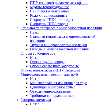
ППУ изоляция давальческих кранов
Муфты термоусадочные
Пенопакеты монтажные
Кожухи оцинкованные
Скорлупы ППУ цилиндры
Скорлупы ППУ отводы
Стальная теплотрасса в минераловатной изоляции
Назад
Стальная теплотрасса в минераловатной
изоляции
Трубы в минераловатной изоляции
Отводы в минераловатной изоляции
Опоры трубопровода
Назад
Опоры трубопровода
Опоры скользящие хомутовые
Гибкая теплотрасса в ППУ изоляции
Минераловатная изоляция для труб
Назад
Минераловатная изоляция для труб
Цилиндры минераловатные
Отводы минераловатные
Тройники минераловатные
Запорная арматура
Назад