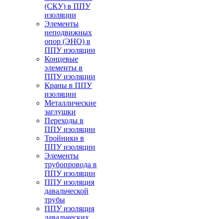
(СКУ) в ППУ
изоляции
Элементы
неподвижных
опор (ЭНО) в
ППУ изоляции
Концевые
элементы в
ППУ изоляции
Краны в ППУ
изоляции
Металлические
заглушки
Переходы в
ППУ изоляции
Тройники в
ППУ изоляции
Элементы
трубопровода в
ППУ изоляции
ППУ изоляция
давальческой
трубы
ППУ изоляция
давальческих