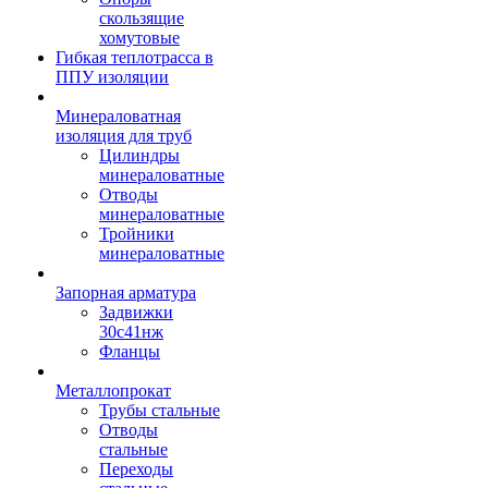
скользящие
хомутовые
Гибкая теплотрасса в
ППУ изоляции
Минераловатная
изоляция для труб
Цилиндры
минераловатные
Отводы
минераловатные
Тройники
минераловатные
Запорная арматура
Задвижки
30с41нж
Фланцы
Металлопрокат
Трубы стальные
Отводы
стальные
Переходы