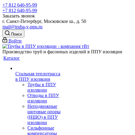
+7 812 640-95-99
+7 812 640-95-99
Заказать звонок
г. Санкт-Петербург, Московское ш., д. 50
mail@truba-v-ppu.ru
Поиск
Войти
Производство труб и фасонных изделий в ППУ изоляции
Каталог
Стальная теплотрасса
в ППУ изоляции
Трубы в ППУ
изоляции
Отводы в ППУ
изоляции
Неподвижные
щитовые опоры
(НЩО) в ППУ
изоляции
Cильфонные
компенсаторы