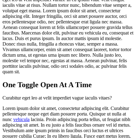
iaculis vitae at risus. Nullam tortor nunc, bibendum vitae semper a,
volutpat eget massa. Lorem ipsum dolor sit amet, consectetur
adipiscing elit. Integer fringilla, orci sit amet posuere auctor, orci
eros pellentesque odio, nec pellentesque erat ligula nec massa.
Aenean consequat lorem ut felis ullamcorper posuere gravida tellus
faucibus. Maecenas dolor elit, pulvinar eu vehicula eu, consequat et
lacus. Duis et purus ipsum. In auctor mattis ipsum id molestie.
Donec risus nulla, fringilla a rhoncus vitae, semper a massa.
Vivamus ullamcorper, enim sit amet consequat laoreet, tortor tortor
dictum urna, ut egestas urna ipsum nec libero. Nulla justo leo,
molestie vel tempor nec, egestas at massa. Aenean pulvinar, felis
porttitor iaculis pulvinar, odio orci sodales odio, ac pulvinar felis
quam sit.
One Toggle Open At A Time
Curabitur eget leo at velit imperdiet vague iaculis vitaes?
Lorem ipsum dolor sit amet, consectetur adipiscing elit. Curabitur
pellentesque neque eget diam posuere porta. Quisque ut nulla at
nunc
vehicula
lacinia. Proin adipiscing porta tellus, ut feugiat nibh
adipiscing sit amet. In eu justo a felis faucibus ornare vel id metus.
Vestibulum ante ipsum primis in faucibus orci luctus et ultrices
posuere cubilia Curae; In eu libero ligula. Fusce eget metus lorem,