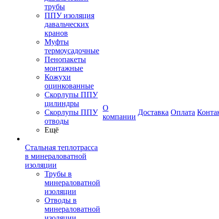
трубы
ППУ изоляция
давальческих
кранов
Муфты
термоусадочные
Пенопакеты
монтажные
Кожухи
оцинкованные
Скорлупы ППУ
цилиндры
О
Скорлупы ППУ
Доставка
Оплата
Конта
компании
отводы
Ещё
Стальная теплотрасса
в минераловатной
изоляции
Трубы в
минераловатной
изоляции
Отводы в
минераловатной
изоляции