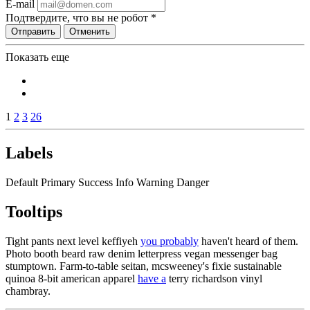
E-mail
Подтвердите, что вы не робот
*
Отправить
Отменить
Показать еще
1
2
3
26
Labels
Default
Primary
Success
Info
Warning
Danger
Tooltips
Tight pants next level keffiyeh
you probably
haven't heard of them.
Photo booth beard raw denim letterpress vegan messenger bag
stumptown. Farm-to-table seitan, mcsweeney's fixie sustainable
quinoa 8-bit american apparel
have a
terry richardson vinyl
chambray.