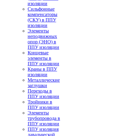
изоляции
Cильфонные
компенсаторы
(СКУ) в ППУ
изоляции
Элементы
неподвижных
опор (ЭНО) в
ППУ изоляции
Концевые
элементы в
ППУ изоляции
Краны в ППУ
изоляции
Металлические
заглушки
Переходы в
ППУ изоляции
Тройники в
ППУ изоляции
Элементы
трубопровода в
ППУ изоляции
ППУ изоляция
давальческой