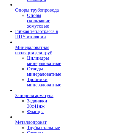
Опоры трубопровода
Опоры
скользящие
хомутовые
Гибкая теплотрасса в
ППУ изоляции
Минераловатная
изоляция для труб
Цилиндры
минераловатные
Отводы
минераловатные
Тройники
минераловатные
Запорная арматура
Задвижки
30с41нж
Фланцы
Металлопрокат
Трубы стальные
Отводы