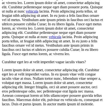
ac viverra leo. Lorem ipsum dolor sit amet, consectetur adipiscing
elit. Curabitur pellentesque neque eget diam posuere porta. Quisque
ut nulla at nunc
vehicula
lacinia. Proin adipiscing porta tellus, ut
feugiat nibh adipiscing sit amet. In eu justo a felis faucibus ornare
vel id metus. Vestibulum ante ipsum primis in faucibus orci luctus et
ultrices posuere cubilia Curae; In eu libero ligula. Fusce eget metus
lorem, ac viverra leo. Lorem ipsum dolor sit amet, consectetur
adipiscing elit. Curabitur pellentesque neque eget diam posuere
porta. Quisque ut nulla at nunc
vehicula
lacinia. Proin adipiscing
porta tellus, ut feugiat nibh adipiscing sit amet. In eu justo a felis
faucibus ornare vel id metus. Vestibulum ante ipsum primis in
faucibus orci luctus et ultrices posuere cubilia Curae; In eu libero
ligula. Fusce eget metus lorem, ac viverra leo.
Curabitur eget leo at velit imperdiet vague iaculis vitaes?
Lorem ipsum dolor sit amet, consectetur adipiscing elit. Curabitur
eget leo at velit imperdiet varius. In eu ipsum vitae velit congue
iaculis vitae at risus. Nullam tortor nunc, bibendum vitae semper a,
volutpat eget massa. Lorem ipsum dolor sit amet, consectetur
adipiscing elit. Integer fringilla, orci sit amet posuere auctor, orci
eros pellentesque odio, nec pellentesque erat ligula nec massa.
Aenean consequat lorem ut felis ullamcorper posuere gravida tellus
faucibus. Maecenas dolor elit, pulvinar eu vehicula eu, consequat et
lacus. Duis et purus ipsum. In auctor mattis ipsum id molestie.