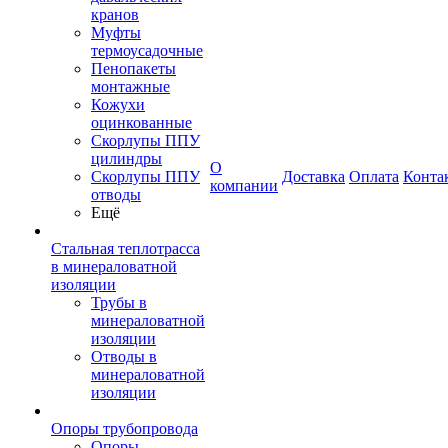
кранов
Муфты
термоусадочные
Пенопакеты
монтажные
Кожухи
оцинкованные
Скорлупы ППУ
цилиндры
О
Скорлупы ППУ
Доставка
Оплата
Конта
компании
отводы
Ещё
Стальная теплотрасса
в минераловатной
изоляции
Трубы в
минераловатной
изоляции
Отводы в
минераловатной
изоляции
Опоры трубопровода
Опоры