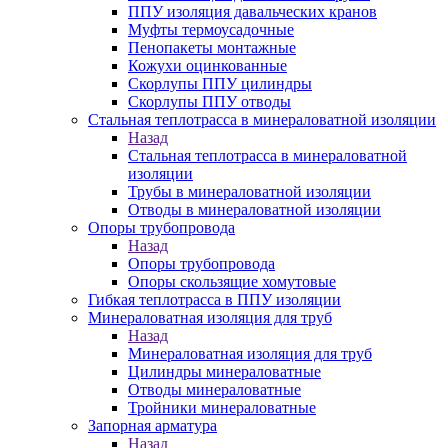
ППУ изоляция давальческих кранов
Муфты термоусадочные
Пенопакеты монтажные
Кожухи оцинкованные
Скорлупы ППУ цилиндры
Скорлупы ППУ отводы
Стальная теплотрасса в минераловатной изоляции
Назад
Стальная теплотрасса в минераловатной
изоляции
Трубы в минераловатной изоляции
Отводы в минераловатной изоляции
Опоры трубопровода
Назад
Опоры трубопровода
Опоры скользящие хомутовые
Гибкая теплотрасса в ППУ изоляции
Минераловатная изоляция для труб
Назад
Минераловатная изоляция для труб
Цилиндры минераловатные
Отводы минераловатные
Тройники минераловатные
Запорная арматура
Назад