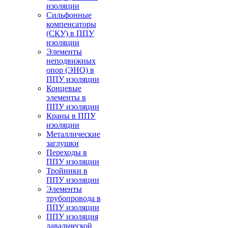
изоляции
Cильфонные
компенсаторы
(СКУ) в ППУ
изоляции
Элементы
неподвижных
опор (ЭНО) в
ППУ изоляции
Концевые
элементы в
ППУ изоляции
Краны в ППУ
изоляции
Металлические
заглушки
Переходы в
ППУ изоляции
Тройники в
ППУ изоляции
Элементы
трубопровода в
ППУ изоляции
ППУ изоляция
давальческой