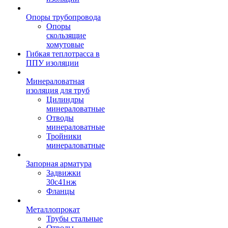
Опоры трубопровода
Опоры
скользящие
хомутовые
Гибкая теплотрасса в
ППУ изоляции
Минераловатная
изоляция для труб
Цилиндры
минераловатные
Отводы
минераловатные
Тройники
минераловатные
Запорная арматура
Задвижки
30с41нж
Фланцы
Металлопрокат
Трубы стальные
Отводы