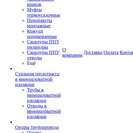
кранов
Муфты
термоусадочные
Пенопакеты
монтажные
Кожухи
оцинкованные
Скорлупы ППУ
цилиндры
О
Скорлупы ППУ
Доставка
Оплата
Конта
компании
отводы
Ещё
Стальная теплотрасса
в минераловатной
изоляции
Трубы в
минераловатной
изоляции
Отводы в
минераловатной
изоляции
Опоры трубопровода
Опоры