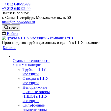
+7 812 640-95-99
+7 812 640-95-99
Заказать звонок
г. Санкт-Петербург, Московское ш., д. 50
mail@truba-v-ppu.ru
Поиск
Войти
Производство труб и фасонных изделий в ППУ изоляции
Каталог
Стальная теплотрасса
в ППУ изоляции
Трубы в ППУ
изоляции
Отводы в ППУ
изоляции
Неподвижные
щитовые опоры
(НЩО) в ППУ
изоляции
Cильфонные
компенсаторы