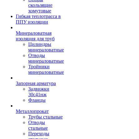
скользящие
хомутовые
Гибкая теплотрасса в
ППУ изоляции
Минераловатная
изоляция для труб
Цилиндры
минераловатные
Отводы
минераловатные
Тройники
минераловатные
Запорная арматура
Задвижки
30с41нж
Фланцы
Металлопрокат
Трубы стальные
Отводы
стальные
Переходы