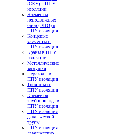
(СКУ) в ППУ
изоляции
Элементы
неподвижных
опор (ЭНО) в
ППУ изоляции
Концевые
элементы в
ППУ изоляции
Краны в ППУ
изоляции
Металлические
заглушки
Переходы в
ППУ изоляции
Тройники в
ППУ изоляции
Элементы
трубопровода в
ППУ изоляции
ППУ изоляция
давальческой
трубы
ППУ изоляция
давальческих