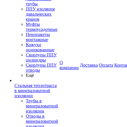
трубы
ППУ изоляция
давальческих
кранов
Муфты
термоусадочные
Пенопакеты
монтажные
Кожухи
оцинкованные
Скорлупы ППУ
цилиндры
О
Скорлупы ППУ
Доставка
Оплата
Конта
компании
отводы
Ещё
Стальная теплотрасса
в минераловатной
изоляции
Трубы в
минераловатной
изоляции
Отводы в
минераловатной
изоляции