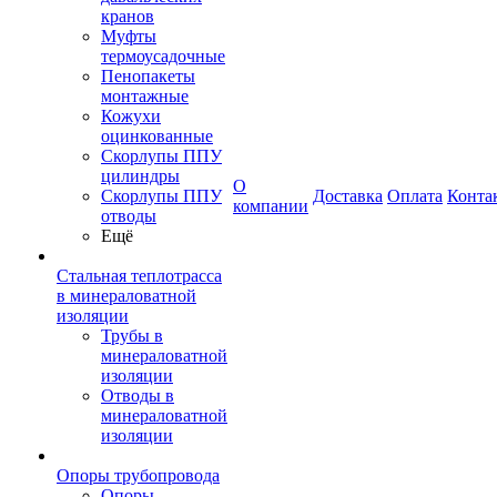
кранов
Муфты
термоусадочные
Пенопакеты
монтажные
Кожухи
оцинкованные
Скорлупы ППУ
цилиндры
О
Скорлупы ППУ
Доставка
Оплата
Конта
компании
отводы
Ещё
Стальная теплотрасса
в минераловатной
изоляции
Трубы в
минераловатной
изоляции
Отводы в
минераловатной
изоляции
Опоры трубопровода
Опоры