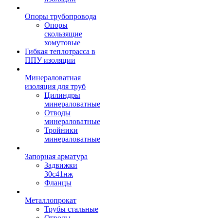
Опоры трубопровода
Опоры
скользящие
хомутовые
Гибкая теплотрасса в
ППУ изоляции
Минераловатная
изоляция для труб
Цилиндры
минераловатные
Отводы
минераловатные
Тройники
минераловатные
Запорная арматура
Задвижки
30с41нж
Фланцы
Металлопрокат
Трубы стальные
Отводы