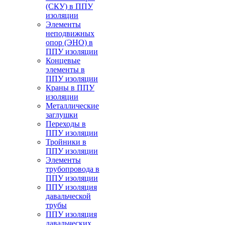
(СКУ) в ППУ
изоляции
Элементы
неподвижных
опор (ЭНО) в
ППУ изоляции
Концевые
элементы в
ППУ изоляции
Краны в ППУ
изоляции
Металлические
заглушки
Переходы в
ППУ изоляции
Тройники в
ППУ изоляции
Элементы
трубопровода в
ППУ изоляции
ППУ изоляция
давальческой
трубы
ППУ изоляция
давальческих