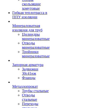
скользящие
хомутовые
Гибкая теплотрасса в
ППУ изоляции
Минераловатная
изоляция для труб
Цилиндры
минераловатные
Отводы
минераловатные
Тройники
минераловатные
Запорная арматура
Задвижки
30с41нж
Фланцы
Металлопрокат
Трубы стальные
Отводы
стальные
Переходы