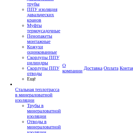
трубы
ППУ изоляция
давальческих
кранов
Муфты
термоусадочные
Пенопакеты
монтажные
Кожухи
оцинкованные
Скорлупы ППУ
цилиндры
О
Скорлупы ППУ
Доставка
Оплата
Конта
компании
отводы
Ещё
Стальная теплотрасса
в минераловатной
изоляции
Трубы в
минераловатной
изоляции
Отводы в
минераловатной
изоляции