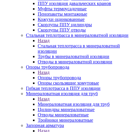
ППУ изоляция давальческих кранов
Муфты термоусадочные
Пенопакеты монтажные
Кожухи оцинкованные
Скорлупы ППУ цилиндры
Скорлупы ППУ отводы
Стальная теплотрасса в минераловатной изоляции
Назад
Стальная теплотрасса в минераловатной
изоляции
Трубы в минераловатной изоляции
Отводы в минераловатной изоляции
Опоры трубопровода
Назад
Опоры трубопровода
Опоры скользящие хомутовые
Гибкая теплотрасса в ППУ изоляции
Минераловатная изоляция для труб
Назад
Минераловатная изоляция для труб
Цилиндры минераловатные
Отводы минераловатные
Тройники минераловатные
Запорная арматура
Назад