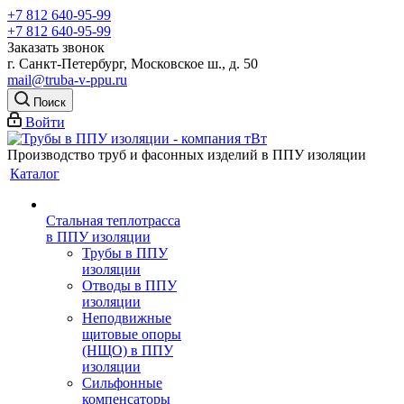
+7 812 640-95-99
+7 812 640-95-99
Заказать звонок
г. Санкт-Петербург, Московское ш., д. 50
mail@truba-v-ppu.ru
Поиск
Войти
Производство труб и фасонных изделий в ППУ изоляции
Каталог
Стальная теплотрасса
в ППУ изоляции
Трубы в ППУ
изоляции
Отводы в ППУ
изоляции
Неподвижные
щитовые опоры
(НЩО) в ППУ
изоляции
Cильфонные
компенсаторы