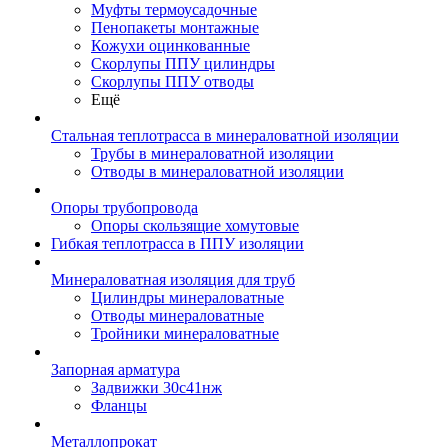
Муфты термоусадочные
Пенопакеты монтажные
Кожухи оцинкованные
Скорлупы ППУ цилиндры
Скорлупы ППУ отводы
Ещё
Стальная теплотрасса в минераловатной изоляции
Трубы в минераловатной изоляции
Отводы в минераловатной изоляции
Опоры трубопровода
Опоры скользящие хомутовые
Гибкая теплотрасса в ППУ изоляции
Минераловатная изоляция для труб
Цилиндры минераловатные
Отводы минераловатные
Тройники минераловатные
Запорная арматура
Задвижки 30с41нж
Фланцы
Металлопрокат