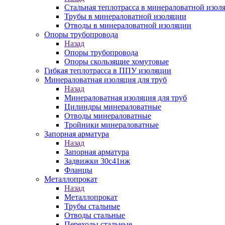
Стальная теплотрасса в минераловатной изол
Трубы в минераловатной изоляции
Отводы в минераловатной изоляции
Опоры трубопровода
Назад
Опоры трубопровода
Опоры скользящие хомутовые
Гибкая теплотрасса в ППУ изоляции
Минераловатная изоляция для труб
Назад
Минераловатная изоляция для труб
Цилиндры минераловатные
Отводы минераловатные
Тройники минераловатные
Запорная арматура
Назад
Запорная арматура
Задвижки 30с41нж
Фланцы
Металлопрокат
Назад
Металлопрокат
Трубы стальные
Отводы стальные
Переходы стальные