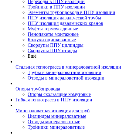
Переходы в ППУ изоляции
Тройники в ППУ изоляции
Элементы трубопровода в ППУ изоляции
ППУ изоляция давальческой трубы
ППУ изоляция давальческих кранов
Муфты термоусадочные
Пенопакеты монтажные
Кожухи оцинкованные
Скорлупы ППУ цилиндры
Скорлупы ППУ отводы
Ещё
Стальная теплотрасса в минераловатной изоляции
Трубы в минераловатной изоляции
Отводы в минераловатной изоляции
Опоры трубопровода
Опоры скользящие хомутовые
Гибкая теплотрасса в ППУ изоляции
Минераловатная изоляция для труб
Цилиндры минераловатные
Отводы минераловатные
Тройники минераловатные