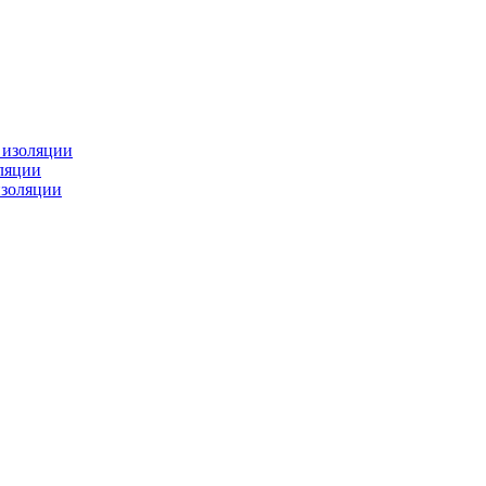
изоляции
ляции
золяции