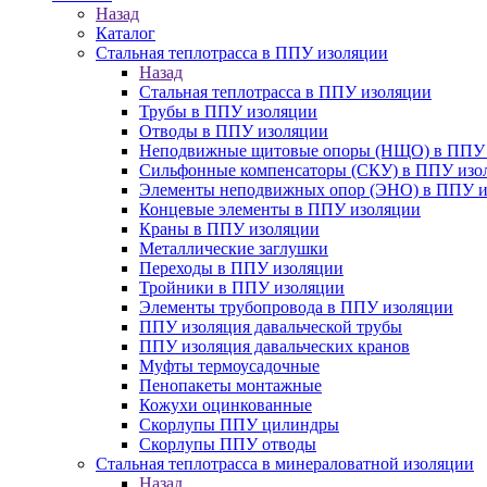
Назад
Каталог
Стальная теплотрасса в ППУ изоляции
Назад
Стальная теплотрасса в ППУ изоляции
Трубы в ППУ изоляции
Отводы в ППУ изоляции
Неподвижные щитовые опоры (НЩО) в ППУ 
Cильфонные компенсаторы (СКУ) в ППУ изо
Элементы неподвижных опор (ЭНО) в ППУ и
Концевые элементы в ППУ изоляции
Краны в ППУ изоляции
Металлические заглушки
Переходы в ППУ изоляции
Тройники в ППУ изоляции
Элементы трубопровода в ППУ изоляции
ППУ изоляция давальческой трубы
ППУ изоляция давальческих кранов
Муфты термоусадочные
Пенопакеты монтажные
Кожухи оцинкованные
Скорлупы ППУ цилиндры
Скорлупы ППУ отводы
Стальная теплотрасса в минераловатной изоляции
Назад