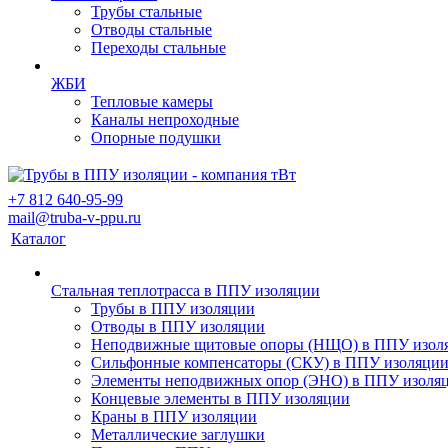
Трубы стальные
Отводы стальные
Переходы стальные
ЖБИ
Тепловые камеры
Каналы непроходные
Опорные подушки
+7 812 640-95-99
mail@truba-v-ppu.ru
Каталог
Стальная теплотрасса в ППУ изоляции
Трубы в ППУ изоляции
Отводы в ППУ изоляции
Неподвижные щитовые опоры (НЩО) в ППУ изол
Cильфонные компенсаторы (СКУ) в ППУ изоляци
Элементы неподвижных опор (ЭНО) в ППУ изоля
Концевые элементы в ППУ изоляции
Краны в ППУ изоляции
Металлические заглушки