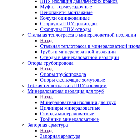
ППУ изоляция давальческих кранов
Муфты термоусадочные
Пенопакеты монтажные
Кожухи оцинкованные
Скорлупы ППУ цилиндры
Скорлупы ППУ отводы
Стальная теплотрасса в минераловатной изоляции
Назад
Стальная теплотрасса в минераловатной изол
Трубы в минераловатной изоляции
Отводы в минераловатной изоляции
Опоры трубопровода
Назад
Опоры трубопровода
Опоры скользящие хомутовые
Гибкая теплотрасса в ППУ изоляции
Минераловатная изоляция для труб
Назад
Минераловатная изоляция для труб
Цилиндры минераловатные
Отводы минераловатные
Тройники минераловатные
Запорная арматура
Назад
Запорная арматура