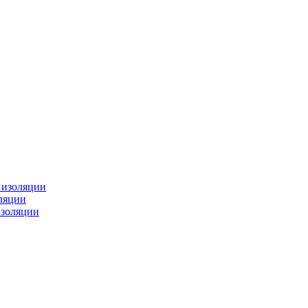
изоляции
ляции
золяции