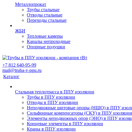
Металлопрокат
Трубы стальные
Отводы стальные
Переходы стальные
ЖБИ
Тепловые камеры
Каналы непроходные
Опорные подушки
+7 812 640-95-99
mail@truba-v-ppu.ru
Каталог
Стальная теплотрасса в ППУ изоляции
Трубы в ППУ изоляции
Отводы в ППУ изоляции
Неподвижные щитовые опоры (НЩО) в ППУ изол
Cильфонные компенсаторы (СКУ) в ППУ изоляци
Элементы неподвижных опор (ЭНО) в ППУ изоля
Концевые элементы в ППУ изоляции
Краны в ППУ изоляции