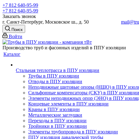
+7 812 640-95-99
+7 812 640-95-99
Заказать звонок
г. Санкт-Петербург, Московское ш., д. 50
mail@tru
Поиск
Войти
Производство труб и фасонных изделий в ППУ изоляции
Каталог
Стальная теплотрасса в ППУ изоляции
Трубы в ППУ изоляции
Отводы в ППУ изоляции
Неподвижные щитовые опоры (НЩО) в ППУ изол
Cильфонные компенсаторы (СКУ) в ППУ изоляци
Элементы неподвижных опор (ЭНО) в ППУ изоля
Концевые элементы в ППУ изоляции
Краны в ППУ изоляции
Металлические заглушки
Переходы в ППУ изоляции
Тройники в ППУ изоляции
Элементы трубопровода в ППУ изоляции
ППУ изоляция давальческой трубы