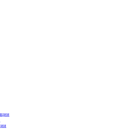
яции
и
ции