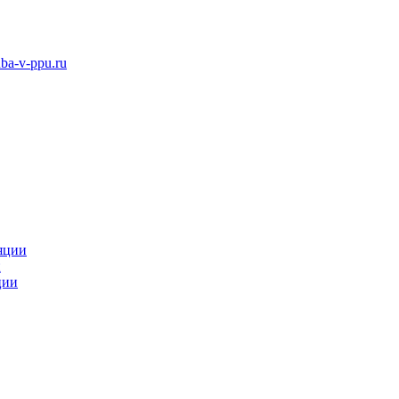
ba-v-ppu.ru
яции
и
ции