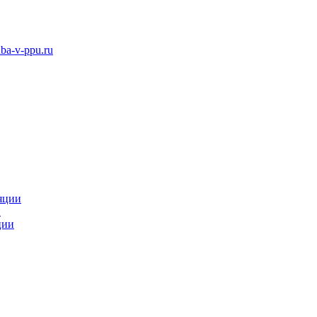
ba-v-ppu.ru
яции
и
ции