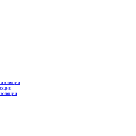
изоляции
ляции
золяции