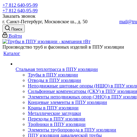
+7 812 640-95-99
+7 812 640-95-99
Заказать звонок
г. Санкт-Петербург, Московское ш., д. 50
mail@tru
Поиск
Войти
Производство труб и фасонных изделий в ППУ изоляции
Каталог
Стальная теплотрасса в ППУ изоляции
Трубы в ППУ изоляции
Отводы в ППУ изоляции
Неподвижные щитовые опоры (НЩО) в ППУ изол
Cильфонные компенсаторы (СКУ) в ППУ изоляци
Элементы неподвижных опор (ЭНО) в ППУ изоля
Концевые элементы в ППУ изоляции
Краны в ППУ изоляции
Металлические заглушки
Переходы в ППУ изоляции
Тройники в ППУ изоляции
Элементы трубопровода в ППУ изоляции
ППУ изоляция давальческой трубы