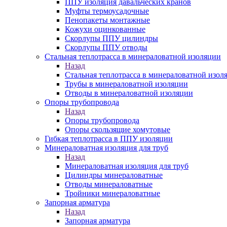
ППУ изоляция давальческих кранов
Муфты термоусадочные
Пенопакеты монтажные
Кожухи оцинкованные
Скорлупы ППУ цилиндры
Скорлупы ППУ отводы
Стальная теплотрасса в минераловатной изоляции
Назад
Стальная теплотрасса в минераловатной изол
Трубы в минераловатной изоляции
Отводы в минераловатной изоляции
Опоры трубопровода
Назад
Опоры трубопровода
Опоры скользящие хомутовые
Гибкая теплотрасса в ППУ изоляции
Минераловатная изоляция для труб
Назад
Минераловатная изоляция для труб
Цилиндры минераловатные
Отводы минераловатные
Тройники минераловатные
Запорная арматура
Назад
Запорная арматура