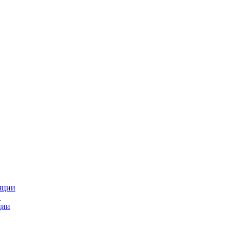
яции
и
ции