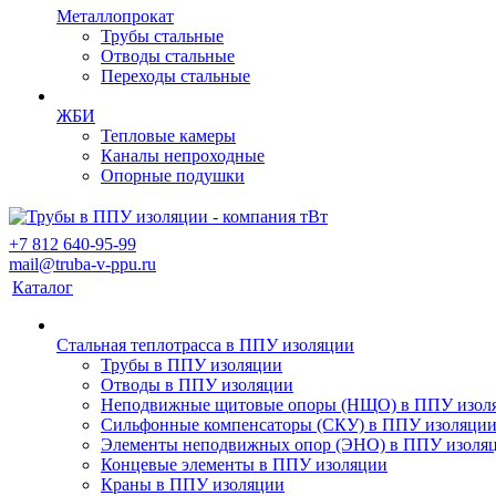
Металлопрокат
Трубы стальные
Отводы стальные
Переходы стальные
ЖБИ
Тепловые камеры
Каналы непроходные
Опорные подушки
+7 812 640-95-99
mail@truba-v-ppu.ru
Каталог
Стальная теплотрасса в ППУ изоляции
Трубы в ППУ изоляции
Отводы в ППУ изоляции
Неподвижные щитовые опоры (НЩО) в ППУ изол
Cильфонные компенсаторы (СКУ) в ППУ изоляци
Элементы неподвижных опор (ЭНО) в ППУ изоля
Концевые элементы в ППУ изоляции
Краны в ППУ изоляции