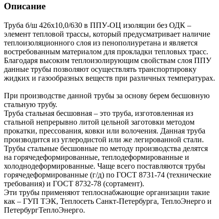
Описание
Труба б/ш 426х10,0/630 в ППУ-ОЦ изоляции без ОДК –
элемент тепловой трассы, который предусматривает наличие
теплоизоляционного слоя из пенополиуретана и является
востребованным материалом для прокладки тепловых трасс.
Благодаря высоким теплоизолирующим свойствам слоя ППУ
данные трубы позволяют осуществлять транспортировку
жидких и газообразных веществ при различных температурах.
При производстве данной трубы за основу берем бесшовную
стальную трубу.
Труба стальная бесшовная – это труба, изготовленная из
стальной непрерывно литой цельной заготовки методом
прокатки, прессования, ковки или волочения. Данная труба
производится из углеродистой или же легированной стали.
Трубы стальные бесшовные по методу производства делятся
на горячедеформированные, теплодеформированные и
холоднодеформированные. Чаще всего поставляются трубы
горячедеформированные (г/д) по ГОСТ 8731-74 (технические
требования) и ГОСТ 8732-78 (сортамент).
Эти трубы применяют теплоснабжающие организации такие
как – ГУП ТЭК, Теплосеть Санкт-Петербурга, ТеплоЭнерго и
ПетербургТеплоЭнерго.