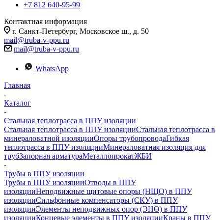
+7 812 640-95-99
Контактная информация
г. Санкт-Петербург, Московское ш., д. 50
mail@truba-v-ppu.ru
mail@truba-v-ppu.ru
WhatsApp
Главная
-
Каталог
-
Стальная теплотрасса в ППУ изоляции
Стальная теплотрасса в ППУ изоляции
Стальная теплотрасса в
минераловатной изоляции
Опоры трубопровода
Гибкая
теплотрасса в ППУ изоляции
Минераловатная изоляция для
труб
Запорная арматура
Металлопрокат
ЖБИ
-
Трубы в ППУ изоляции
Трубы в ППУ изоляции
Отводы в ППУ
изоляции
Неподвижные щитовые опоры (НЩО) в ППУ
изоляции
Cильфонные компенсаторы (СКУ) в ППУ
изоляции
Элементы неподвижных опор (ЭНО) в ППУ
изоляции
Концевые элементы в ППУ изоляции
Краны в ППУ