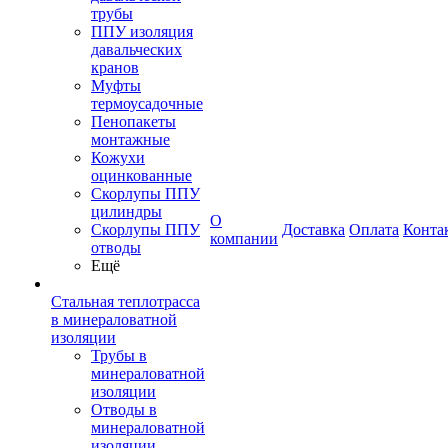
трубы
ППУ изоляция
давальческих
кранов
Муфты
термоусадочные
Пенопакеты
монтажные
Кожухи
оцинкованные
Скорлупы ППУ
цилиндры
О
Скорлупы ППУ
Доставка
Оплата
Конта
компании
отводы
Ещё
Стальная теплотрасса
в минераловатной
изоляции
Трубы в
минераловатной
изоляции
Отводы в
минераловатной
изоляции