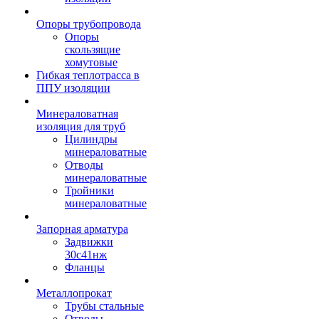
Опоры трубопровода
Опоры
скользящие
хомутовые
Гибкая теплотрасса в
ППУ изоляции
Минераловатная
изоляция для труб
Цилиндры
минераловатные
Отводы
минераловатные
Тройники
минераловатные
Запорная арматура
Задвижки
30с41нж
Фланцы
Металлопрокат
Трубы стальные
Отводы