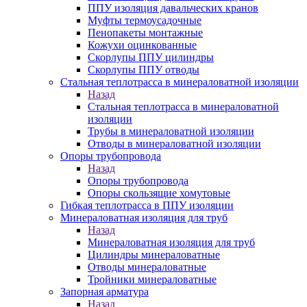
ППУ изоляция давальческих кранов
Муфты термоусадочные
Пенопакеты монтажные
Кожухи оцинкованные
Скорлупы ППУ цилиндры
Скорлупы ППУ отводы
Стальная теплотрасса в минераловатной изоляции
Назад
Стальная теплотрасса в минераловатной
изоляции
Трубы в минераловатной изоляции
Отводы в минераловатной изоляции
Опоры трубопровода
Назад
Опоры трубопровода
Опоры скользящие хомутовые
Гибкая теплотрасса в ППУ изоляции
Минераловатная изоляция для труб
Назад
Минераловатная изоляция для труб
Цилиндры минераловатные
Отводы минераловатные
Тройники минераловатные
Запорная арматура
Назад