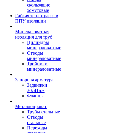
скользящие
хомутовые
Гибкая теплотрасса в
ППУ изоляции
Минераловатная
изоляция для труб
Цилиндры
минераловатные
Отводы
минераловатные
Тройники
минераловатные
Запорная арматура
Задвижки
30с41нж
Фланцы
Металлопрокат
Трубы стальные
Отводы
стальные
Переходы