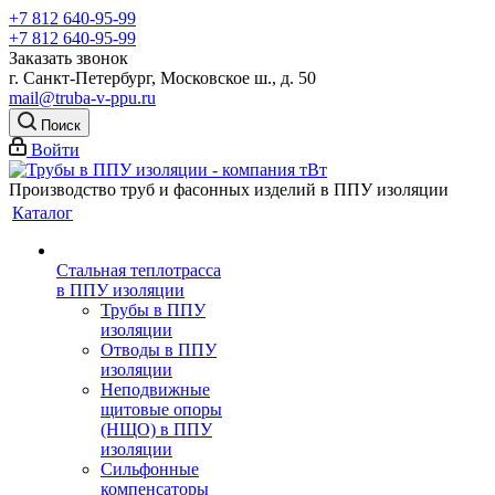
+7 812 640-95-99
+7 812 640-95-99
Заказать звонок
г. Санкт-Петербург, Московское ш., д. 50
mail@truba-v-ppu.ru
Поиск
Войти
Производство труб и фасонных изделий в ППУ изоляции
Каталог
Стальная теплотрасса
в ППУ изоляции
Трубы в ППУ
изоляции
Отводы в ППУ
изоляции
Неподвижные
щитовые опоры
(НЩО) в ППУ
изоляции
Cильфонные
компенсаторы