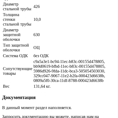
Диаметр
426
стальной трубы
Толщина
стенки
10,0
стальной трубы
Диаметр
защитной
630
оболочки
Тип защитной
ОЦ
оболочки
Система ОДК
без ОДК
c9a5a3e1-bc94-11ec-b83c-00155d478805,
bb9d0619-bfbd-11ec-b83c-00155d478805,
Сопутствующие
5986d926-9fda-11dc-bca3-505054503030,
товары
329cc047-9067-11e2-b2fa-000423d6638b,
0809a5f0-30ca-11df-8788-000423d6638b
Вес
131,64 кг.
Документация
В данный момент раздел наполняется.
Запросить документацию вы можете, написав нам на