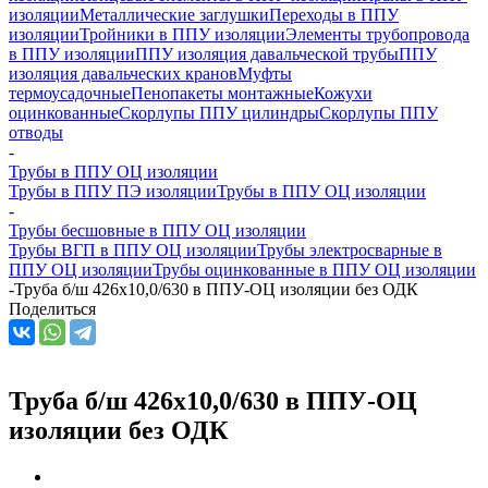
изоляции
Металлические заглушки
Переходы в ППУ
изоляции
Тройники в ППУ изоляции
Элементы трубопровода
в ППУ изоляции
ППУ изоляция давальческой трубы
ППУ
изоляция давальческих кранов
Муфты
термоусадочные
Пенопакеты монтажные
Кожухи
оцинкованные
Скорлупы ППУ цилиндры
Скорлупы ППУ
отводы
-
Трубы в ППУ ОЦ изоляции
Трубы в ППУ ПЭ изоляции
Трубы в ППУ ОЦ изоляции
-
Трубы бесшовные в ППУ ОЦ изоляции
Трубы ВГП в ППУ ОЦ изоляции
Трубы электросварные в
ППУ ОЦ изоляции
Трубы оцинкованные в ППУ ОЦ изоляции
-
Труба б/ш 426х10,0/630 в ППУ-ОЦ изоляции без ОДК
Поделиться
Труба б/ш 426х10,0/630 в ППУ-ОЦ
изоляции без ОДК