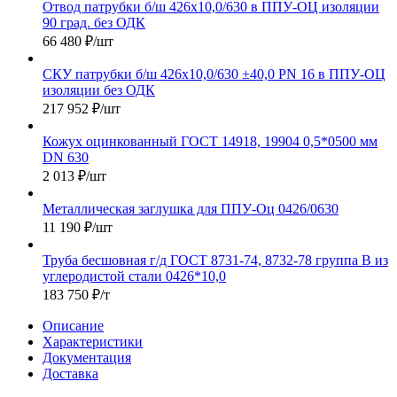
Отвод патрубки б/ш 426х10,0/630 в ППУ-ОЦ изоляции
90 град. без ОДК
66 480
₽
/шт
СКУ патрубки б/ш 426х10,0/630 ±40,0 PN 16 в ППУ-ОЦ
изоляции без ОДК
217 952
₽
/шт
Кожух оцинкованный ГОСТ 14918, 19904 0,5*0500 мм
DN 630
2 013
₽
/шт
Металлическая заглушка для ППУ-Оц 0426/0630
11 190
₽
/шт
Труба бесшовная г/д ГОСТ 8731-74, 8732-78 группа В из
углеродистой стали 0426*10,0
183 750
₽
/т
Описание
Характеристики
Документация
Доставка