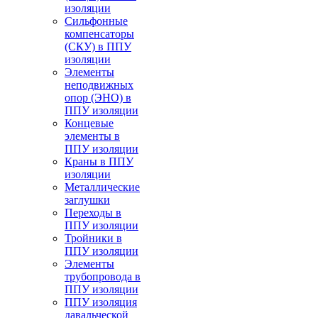
изоляции
Cильфонные
компенсаторы
(СКУ) в ППУ
изоляции
Элементы
неподвижных
опор (ЭНО) в
ППУ изоляции
Концевые
элементы в
ППУ изоляции
Краны в ППУ
изоляции
Металлические
заглушки
Переходы в
ППУ изоляции
Тройники в
ППУ изоляции
Элементы
трубопровода в
ППУ изоляции
ППУ изоляция
давальческой