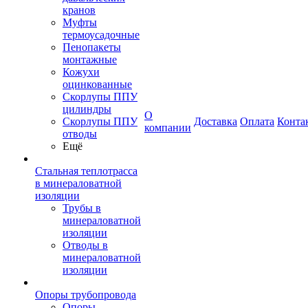
кранов
Муфты
термоусадочные
Пенопакеты
монтажные
Кожухи
оцинкованные
Скорлупы ППУ
цилиндры
О
Скорлупы ППУ
Доставка
Оплата
Конта
компании
отводы
Ещё
Стальная теплотрасса
в минераловатной
изоляции
Трубы в
минераловатной
изоляции
Отводы в
минераловатной
изоляции
Опоры трубопровода
Опоры