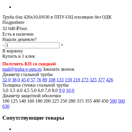
Труба б/ш 426х10,0/630 в ППУ-ОЦ изоляции без ОДК
Подробнее
32 040
₽
/пог.
Есть в наличии
Нашли дешевле?
-
+
В корзину
Купить в 1 клик
Получить КП со скидкой
mail@truba-v-ppu.ru
Заказать звонок
Диаметр стальной трубы
32,0
38,0
45,0
57
76
89
108
133
159
219
273
325
377
426
Толщина стенки стальной трубы
3,0
3,5
4,0
4,5
5,0
6,0
7,0
8,0
9,0
10,0
Диаметр защитной оболочки
100
125
140
160
180
200
225
250
280
315
355
400
450
500
560
630
Сопутствующие товары