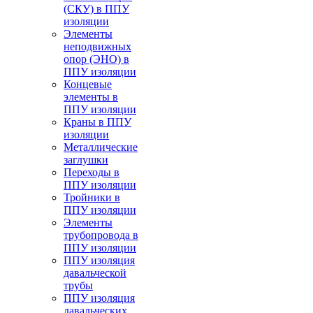
(СКУ) в ППУ
изоляции
Элементы
неподвижных
опор (ЭНО) в
ППУ изоляции
Концевые
элементы в
ППУ изоляции
Краны в ППУ
изоляции
Металлические
заглушки
Переходы в
ППУ изоляции
Тройники в
ППУ изоляции
Элементы
трубопровода в
ППУ изоляции
ППУ изоляция
давальческой
трубы
ППУ изоляция
давальческих