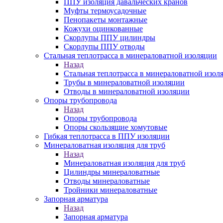
ППУ изоляция давальческих кранов
Муфты термоусадочные
Пенопакеты монтажные
Кожухи оцинкованные
Скорлупы ППУ цилиндры
Скорлупы ППУ отводы
Стальная теплотрасса в минераловатной изоляции
Назад
Стальная теплотрасса в минераловатной изол
Трубы в минераловатной изоляции
Отводы в минераловатной изоляции
Опоры трубопровода
Назад
Опоры трубопровода
Опоры скользящие хомутовые
Гибкая теплотрасса в ППУ изоляции
Минераловатная изоляция для труб
Назад
Минераловатная изоляция для труб
Цилиндры минераловатные
Отводы минераловатные
Тройники минераловатные
Запорная арматура
Назад
Запорная арматура