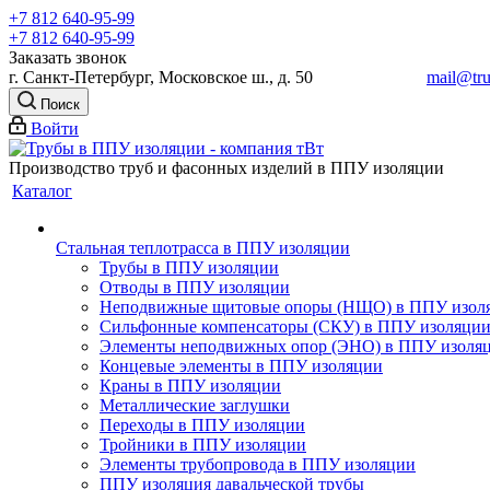
+7 812 640-95-99
+7 812 640-95-99
Заказать звонок
г. Санкт-Петербург, Московское ш., д. 50
mail@tru
Поиск
Войти
Производство труб и фасонных изделий в ППУ изоляции
Каталог
Стальная теплотрасса в ППУ изоляции
Трубы в ППУ изоляции
Отводы в ППУ изоляции
Неподвижные щитовые опоры (НЩО) в ППУ изол
Cильфонные компенсаторы (СКУ) в ППУ изоляци
Элементы неподвижных опор (ЭНО) в ППУ изоля
Концевые элементы в ППУ изоляции
Краны в ППУ изоляции
Металлические заглушки
Переходы в ППУ изоляции
Тройники в ППУ изоляции
Элементы трубопровода в ППУ изоляции
ППУ изоляция давальческой трубы