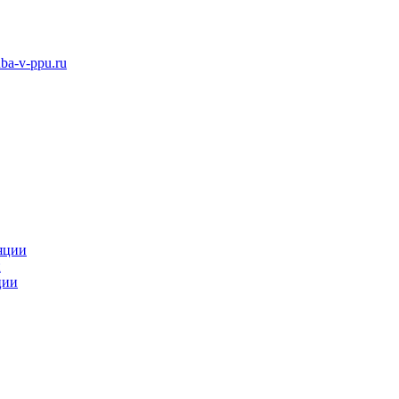
ba-v-ppu.ru
яции
и
ции