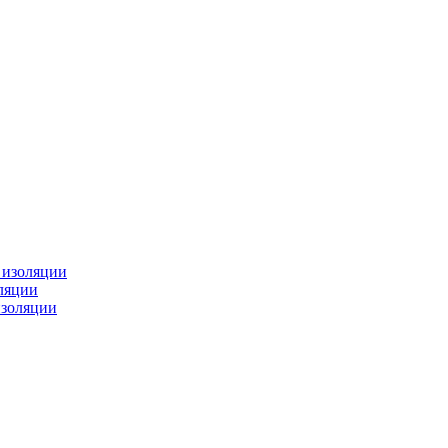
изоляции
ляции
золяции