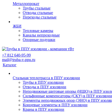
Металлопрокат
Трубы стальные
Отводы стальные
Переходы стальные
ЖБИ
Тепловые камеры
Каналы непроходные
Опорные подушки
+7 812 640-95-99
mail@truba-v-ppu.ru
Каталог
Стальная теплотрасса в ППУ изоляции
Трубы в ППУ изоляции
Отводы в ППУ изоляции
Неподвижные щитовые опоры (НЩО) в ППУ изол
Cильфонные компенсаторы (СКУ) в ППУ изоляци
Элементы неподвижных опор (ЭНО) в ППУ изоля
Концевые элементы в ППУ изоляции
Краны в ППУ изоляции