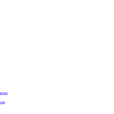
яции
и
ции