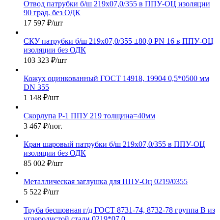
Отвод патрубки б/ш 219х07,0/355 в ППУ-ОЦ изоляции
90 град. без ОДК
17 597
₽
/шт
СКУ патрубки б/ш 219х07,0/355 ±80,0 PN 16 в ППУ-ОЦ
изоляции без ОДК
103 323
₽
/шт
Кожух оцинкованный ГОСТ 14918, 19904 0,5*0500 мм
DN 355
1 148
₽
/шт
Скорлупа Р-1 ППУ 219 толщина=40мм
3 467
₽
/пог.
Кран шаровый патрубки б/ш 219х07,0/355 в ППУ-ОЦ
изоляции без ОДК
85 002
₽
/шт
Металлическая заглушка для ППУ-Оц 0219/0355
5 522
₽
/шт
Труба бесшовная г/д ГОСТ 8731-74, 8732-78 группа В из
углеродистой стали 0219*07,0