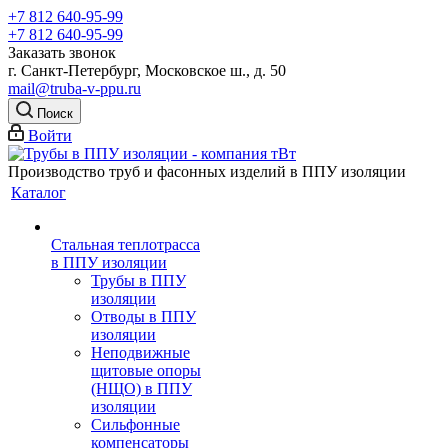
+7 812 640-95-99
+7 812 640-95-99
Заказать звонок
г. Санкт-Петербург, Московское ш., д. 50
mail@truba-v-ppu.ru
Поиск
Войти
Производство труб и фасонных изделий в ППУ изоляции
Каталог
Стальная теплотрасса
в ППУ изоляции
Трубы в ППУ
изоляции
Отводы в ППУ
изоляции
Неподвижные
щитовые опоры
(НЩО) в ППУ
изоляции
Cильфонные
компенсаторы