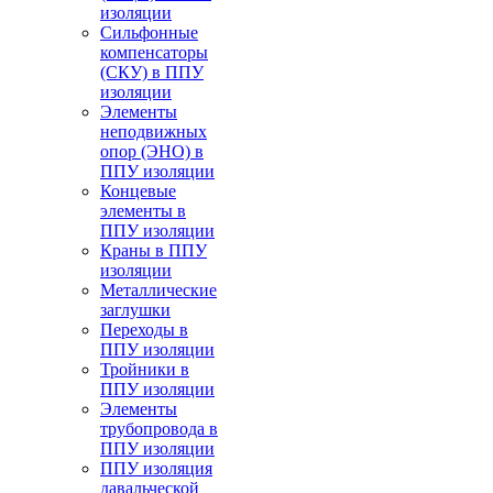
изоляции
Cильфонные
компенсаторы
(СКУ) в ППУ
изоляции
Элементы
неподвижных
опор (ЭНО) в
ППУ изоляции
Концевые
элементы в
ППУ изоляции
Краны в ППУ
изоляции
Металлические
заглушки
Переходы в
ППУ изоляции
Тройники в
ППУ изоляции
Элементы
трубопровода в
ППУ изоляции
ППУ изоляция
давальческой