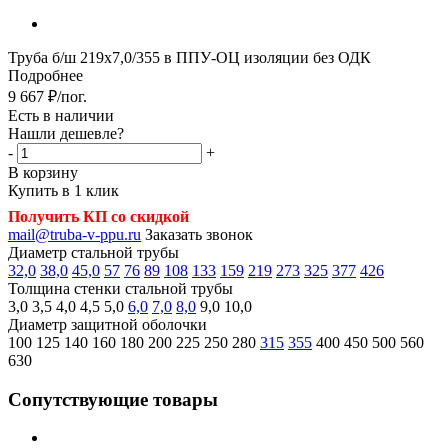
Труба б/ш 219х7,0/355 в ППУ-ОЦ изоляции без ОДК
Подробнее
9 667
₽
/пог.
Есть в наличии
Нашли дешевле?
-
+
В корзину
Купить в 1 клик
Получить КП со скидкой
mail@truba-v-ppu.ru
Заказать звонок
Диаметр стальной трубы
32,0
38,0
45,0
57
76
89
108
133
159
219
273
325
377
426
Толщина стенки стальной трубы
3,0
3,5
4,0
4,5
5,0
6,0
7,0
8,0
9,0
10,0
Диаметр защитной оболочки
100
125
140
160
180
200
225
250
280
315
355
400
450
500
560
630
Сопутствующие товары