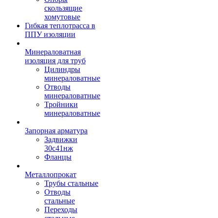
скользящие
хомутовые
Гибкая теплотрасса в
ППУ изоляции
Минераловатная
изоляция для труб
Цилиндры
минераловатные
Отводы
минераловатные
Тройники
минераловатные
Запорная арматура
Задвижки
30с41нж
Фланцы
Металлопрокат
Трубы стальные
Отводы
стальные
Переходы