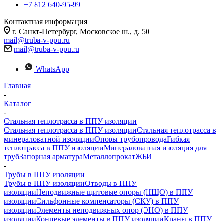
+7 812 640-95-99
Контактная информация
г. Санкт-Петербург, Московское ш., д. 50
mail@truba-v-ppu.ru
mail@truba-v-ppu.ru
WhatsApp
Главная
-
Каталог
-
Стальная теплотрасса в ППУ изоляции
Стальная теплотрасса в ППУ изоляции
Стальная теплотрасса в
минераловатной изоляции
Опоры трубопровода
Гибкая
теплотрасса в ППУ изоляции
Минераловатная изоляция для
труб
Запорная арматура
Металлопрокат
ЖБИ
-
Трубы в ППУ изоляции
Трубы в ППУ изоляции
Отводы в ППУ
изоляции
Неподвижные щитовые опоры (НЩО) в ППУ
изоляции
Cильфонные компенсаторы (СКУ) в ППУ
изоляции
Элементы неподвижных опор (ЭНО) в ППУ
изоляции
Концевые элементы в ППУ изоляции
Краны в ППУ