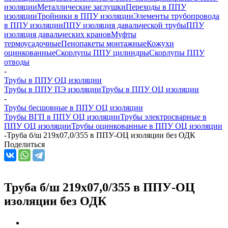
изоляции
Металлические заглушки
Переходы в ППУ
изоляции
Тройники в ППУ изоляции
Элементы трубопровода
в ППУ изоляции
ППУ изоляция давальческой трубы
ППУ
изоляция давальческих кранов
Муфты
термоусадочные
Пенопакеты монтажные
Кожухи
оцинкованные
Скорлупы ППУ цилиндры
Скорлупы ППУ
отводы
-
Трубы в ППУ ОЦ изоляции
Трубы в ППУ ПЭ изоляции
Трубы в ППУ ОЦ изоляции
-
Трубы бесшовные в ППУ ОЦ изоляции
Трубы ВГП в ППУ ОЦ изоляции
Трубы электросварные в
ППУ ОЦ изоляции
Трубы оцинкованные в ППУ ОЦ изоляции
-
Труба б/ш 219х07,0/355 в ППУ-ОЦ изоляции без ОДК
Поделиться
Труба б/ш 219х07,0/355 в ППУ-ОЦ
изоляции без ОДК