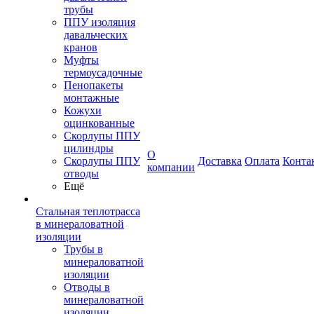
трубы
ППУ изоляция
давальческих
кранов
Муфты
термоусадочные
Пенопакеты
монтажные
Кожухи
оцинкованные
Скорлупы ППУ
цилиндры
О
Скорлупы ППУ
Доставка
Оплата
Конта
компании
отводы
Ещё
Стальная теплотрасса
в минераловатной
изоляции
Трубы в
минераловатной
изоляции
Отводы в
минераловатной
изоляции