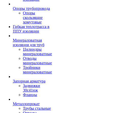
Опоры трубопровода
Опоры
скользящие
хомутовые
Гибкая теплотрасса в
ППУ изоляции
Минераловатная
изоляция для труб
Цилиндры
минераловатные
Отводы
минераловатные
Тройники
минераловатные
Запорная арматура
Задвижки
30с41нж
Фланцы
Металлопрокат
Трубы стальные
Отводы