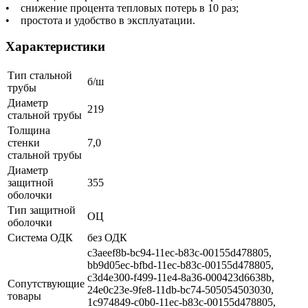
• снижение процента тепловых потерь в 10 раз;
• простота и удобство в эксплуатации.
Характеристики
Тип стальной
б/ш
трубы
Диаметр
219
стальной трубы
Толщина
стенки
7,0
стальной трубы
Диаметр
защитной
355
оболочки
Тип защитной
ОЦ
оболочки
Система ОДК
без ОДК
c3aeef8b-bc94-11ec-b83c-00155d478805,
bb9d05ec-bfbd-11ec-b83c-00155d478805,
c3d4e300-f499-11e4-8a36-000423d6638b,
Сопутствующие
24e0c23e-9fe8-11db-bc74-505054503030,
товары
1c974849-c0b0-11ec-b83c-00155d478805,