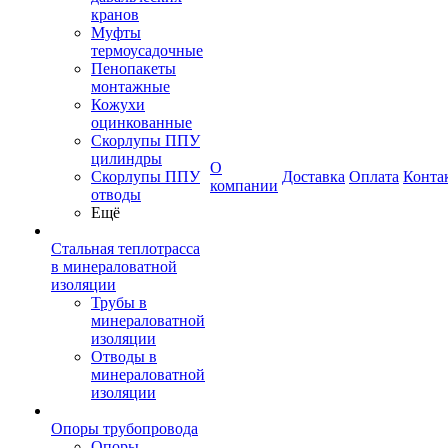
кранов
Муфты
термоусадочные
Пенопакеты
монтажные
Кожухи
оцинкованные
Скорлупы ППУ
цилиндры
О
Скорлупы ППУ
Доставка
Оплата
Конта
компании
отводы
Ещё
Стальная теплотрасса
в минераловатной
изоляции
Трубы в
минераловатной
изоляции
Отводы в
минераловатной
изоляции
Опоры трубопровода
Опоры