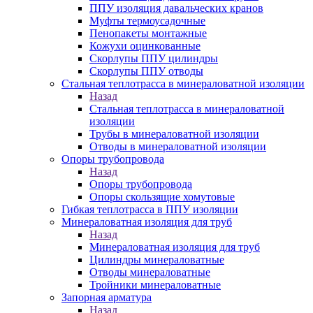
ППУ изоляция давальческих кранов
Муфты термоусадочные
Пенопакеты монтажные
Кожухи оцинкованные
Скорлупы ППУ цилиндры
Скорлупы ППУ отводы
Стальная теплотрасса в минераловатной изоляции
Назад
Стальная теплотрасса в минераловатной
изоляции
Трубы в минераловатной изоляции
Отводы в минераловатной изоляции
Опоры трубопровода
Назад
Опоры трубопровода
Опоры скользящие хомутовые
Гибкая теплотрасса в ППУ изоляции
Минераловатная изоляция для труб
Назад
Минераловатная изоляция для труб
Цилиндры минераловатные
Отводы минераловатные
Тройники минераловатные
Запорная арматура
Назад