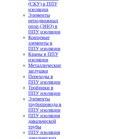
(СКУ) в ППУ
изоляции
Элементы
неподвижных
опор (ЭНО) в
ППУ изоляции
Концевые
элементы в
ППУ изоляции
Краны в ППУ
изоляции
Металлические
заглушки
Переходы в
ППУ изоляции
Тройники в
ППУ изоляции
Элементы
трубопровода в
ППУ изоляции
ППУ изоляция
давальческой
трубы
ППУ изоляция
давальческих