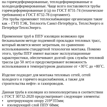
на горячедеформированные, теплодеформированные и
холоднодеформированные. Чаще всего поставляются трубы
горячедеформированные (г/д) по ГОСТ 8731-74 (технические
требования) и ГОСТ 8732-78 (сортамент).
Эти трубы применяют теплоснабжающие организации такие
как – ГУП ТЭК, Теплосеть Санкт-Петербурга, ТеплоЭнерго и
ПетербургТеплоЭнерго.
Применение труб в ППУ изоляции возможно при
бесканальном методе подземной прокладки тепловых трасс,
который является менее затратным, по сравнению
использованием стандартной технологии монтажа. Помимо
этого, трубы ППУ имеют высокие эксплуатационные
характеристики, обеспечивают долгий срок службы тепловой
трассы (до 50 лет) и предусматривают возможность
использования в температурном диапазоне от +30˚C до +80˚C.
Изделие подходит для монтажа тепловых сетей, сетей
холодного и горячего водоснабжения, а также для
строительства нефте- и газопроводов.
Данная труба в изоляции из пенополиуретана в соответствии
с ГОСТ 30732-2020 предусматривает следующие элементы:
• центрирующую опору 219*355мм;
• изолирующий слой ППУ 68мм;