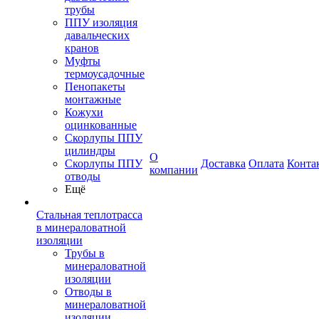
трубы
ППУ изоляция
давальческих
кранов
Муфты
термоусадочные
Пенопакеты
монтажные
Кожухи
оцинкованные
Скорлупы ППУ
цилиндры
О
Скорлупы ППУ
Доставка
Оплата
Конта
компании
отводы
Ещё
Стальная теплотрасса
в минераловатной
изоляции
Трубы в
минераловатной
изоляции
Отводы в
минераловатной
изоляции