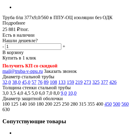
Труба б/ш 377х9,0/560 в ППУ-ОЦ изоляции без ОДК
Подробнее
25 881
₽
/пог.
Есть в наличии
Нашли дешевле?
-
+
В корзину
Купить в 1 клик
Получить КП со скидкой
mail@truba-v-ppu.ru
Заказать звонок
Диаметр стальной трубы
32,0
38,0
45,0
57
76
89
108
133
159
219
273
325
377
426
Толщина стенки стальной трубы
3,0
3,5
4,0
4,5
5,0
6,0
7,0
8,0
9,0
10,0
Диаметр защитной оболочки
100
125
140
160
180
200
225
250
280
315
355
400
450
500
560
630
Сопутствующие товары