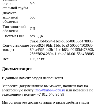
стенки
9,0
стальной трубы
Диаметр
защитной
560
оболочки
Тип защитной
ОЦ
оболочки
Система ОДК
без ОДК
c9a5a3bd-bc94-11ec-b83c-00155d478805,
Сопутствующие
5986d924-9fda-11dc-bca3-505054503030,
товары
80ba4565-ba3b-11ec-b83c-00155d478805,
25665824-280a-11eb-b81d-00155d478805
Вес
106,37 кг.
Документация
В данный момент раздел наполняется.
Запросить документацию вы можете, написав нам на
электронную почту
info@truba-v-ppu.ru
или позвонив по
телефонному номеру +7-812-640-95-99
Мы организуем доставку вашего заказа любым видом