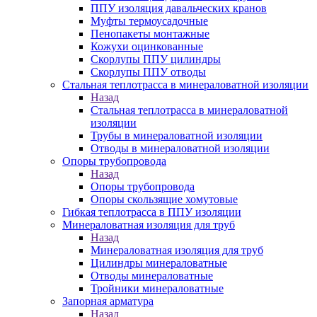
ППУ изоляция давальческих кранов
Муфты термоусадочные
Пенопакеты монтажные
Кожухи оцинкованные
Скорлупы ППУ цилиндры
Скорлупы ППУ отводы
Стальная теплотрасса в минераловатной изоляции
Назад
Стальная теплотрасса в минераловатной
изоляции
Трубы в минераловатной изоляции
Отводы в минераловатной изоляции
Опоры трубопровода
Назад
Опоры трубопровода
Опоры скользящие хомутовые
Гибкая теплотрасса в ППУ изоляции
Минераловатная изоляция для труб
Назад
Минераловатная изоляция для труб
Цилиндры минераловатные
Отводы минераловатные
Тройники минераловатные
Запорная арматура
Назад