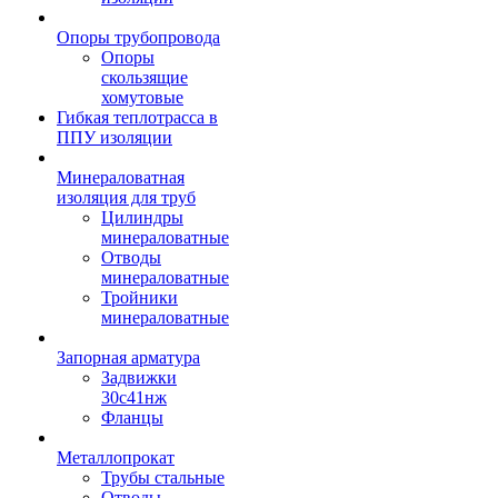
Опоры трубопровода
Опоры
скользящие
хомутовые
Гибкая теплотрасса в
ППУ изоляции
Минераловатная
изоляция для труб
Цилиндры
минераловатные
Отводы
минераловатные
Тройники
минераловатные
Запорная арматура
Задвижки
30с41нж
Фланцы
Металлопрокат
Трубы стальные
Отводы