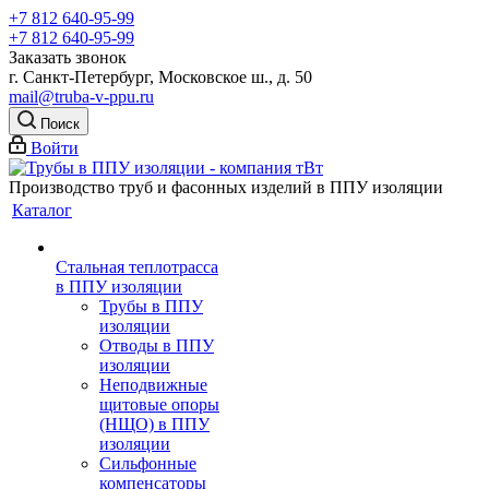
+7 812 640-95-99
+7 812 640-95-99
Заказать звонок
г. Санкт-Петербург, Московское ш., д. 50
mail@truba-v-ppu.ru
Поиск
Войти
Производство труб и фасонных изделий в ППУ изоляции
Каталог
Стальная теплотрасса
в ППУ изоляции
Трубы в ППУ
изоляции
Отводы в ППУ
изоляции
Неподвижные
щитовые опоры
(НЩО) в ППУ
изоляции
Cильфонные
компенсаторы