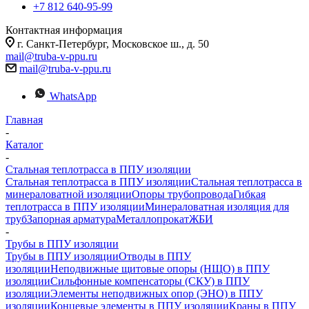
+7 812 640-95-99
Контактная информация
г. Санкт-Петербург, Московское ш., д. 50
mail@truba-v-ppu.ru
mail@truba-v-ppu.ru
WhatsApp
Главная
-
Каталог
-
Стальная теплотрасса в ППУ изоляции
Стальная теплотрасса в ППУ изоляции
Стальная теплотрасса в
минераловатной изоляции
Опоры трубопровода
Гибкая
теплотрасса в ППУ изоляции
Минераловатная изоляция для
труб
Запорная арматура
Металлопрокат
ЖБИ
-
Трубы в ППУ изоляции
Трубы в ППУ изоляции
Отводы в ППУ
изоляции
Неподвижные щитовые опоры (НЩО) в ППУ
изоляции
Cильфонные компенсаторы (СКУ) в ППУ
изоляции
Элементы неподвижных опор (ЭНО) в ППУ
изоляции
Концевые элементы в ППУ изоляции
Краны в ППУ