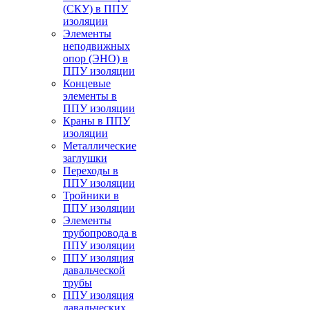
(СКУ) в ППУ
изоляции
Элементы
неподвижных
опор (ЭНО) в
ППУ изоляции
Концевые
элементы в
ППУ изоляции
Краны в ППУ
изоляции
Металлические
заглушки
Переходы в
ППУ изоляции
Тройники в
ППУ изоляции
Элементы
трубопровода в
ППУ изоляции
ППУ изоляция
давальческой
трубы
ППУ изоляция
давальческих