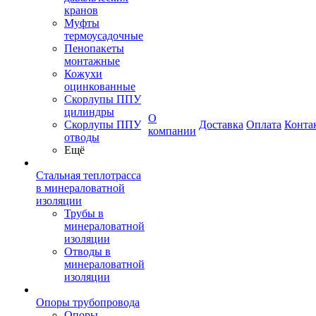
кранов
Муфты
термоусадочные
Пенопакеты
монтажные
Кожухи
оцинкованные
Скорлупы ППУ
цилиндры
О
Скорлупы ППУ
Доставка
Оплата
Конта
компании
отводы
Ещё
Стальная теплотрасса
в минераловатной
изоляции
Трубы в
минераловатной
изоляции
Отводы в
минераловатной
изоляции
Опоры трубопровода
Опоры