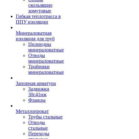
скользящие
хомутовые
Гибкая теплотрасса в
ППУ изоляции
Минераловатная
изоляция для труб
Цилиндры
минераловатные
Отводы
минераловатные
Тройники
минераловатные
Запорная арматура
Задвижки
30с41нж
Фланцы
Металлопрокат
Трубы стальные
Отводы
стальные
Переходы