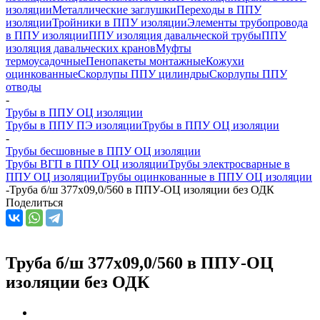
изоляции
Металлические заглушки
Переходы в ППУ
изоляции
Тройники в ППУ изоляции
Элементы трубопровода
в ППУ изоляции
ППУ изоляция давальческой трубы
ППУ
изоляция давальческих кранов
Муфты
термоусадочные
Пенопакеты монтажные
Кожухи
оцинкованные
Скорлупы ППУ цилиндры
Скорлупы ППУ
отводы
-
Трубы в ППУ ОЦ изоляции
Трубы в ППУ ПЭ изоляции
Трубы в ППУ ОЦ изоляции
-
Трубы бесшовные в ППУ ОЦ изоляции
Трубы ВГП в ППУ ОЦ изоляции
Трубы электросварные в
ППУ ОЦ изоляции
Трубы оцинкованные в ППУ ОЦ изоляции
-
Труба б/ш 377х09,0/560 в ППУ-ОЦ изоляции без ОДК
Поделиться
Труба б/ш 377х09,0/560 в ППУ-ОЦ
изоляции без ОДК