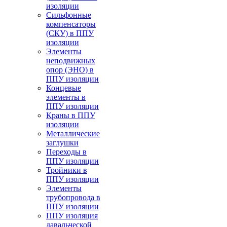
изоляции
Cильфонные
компенсаторы
(СКУ) в ППУ
изоляции
Элементы
неподвижных
опор (ЭНО) в
ППУ изоляции
Концевые
элементы в
ППУ изоляции
Краны в ППУ
изоляции
Металлические
заглушки
Переходы в
ППУ изоляции
Тройники в
ППУ изоляции
Элементы
трубопровода в
ППУ изоляции
ППУ изоляция
давальческой