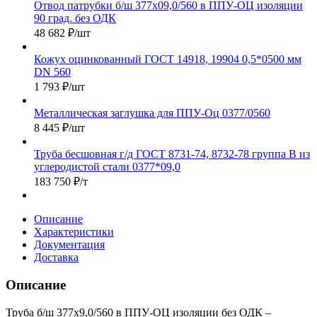
Отвод патрубки б/ш 377х09,0/560 в ППУ-ОЦ изоляции
90 град. без ОДК
48 682
₽
/шт
Кожух оцинкованный ГОСТ 14918, 19904 0,5*0500 мм
DN 560
1 793
₽
/шт
Металлическая заглушка для ППУ-Оц 0377/0560
8 445
₽
/шт
Труба бесшовная г/д ГОСТ 8731-74, 8732-78 группа В из
углеродистой стали 0377*09,0
183 750
₽
/т
Описание
Характеристики
Документация
Доставка
Описание
Труба б/ш 377х9,0/560 в ППУ-ОЦ изоляции без ОДК –