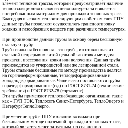
элемент тепловой трассы, который предусматривает наличие
теплоизоляционного слоя из пенополиуретана и является
востребованным материалом для прокладки тепловых трасс.
Благодаря высоким теплоизолирующим свойствам слоя ППУ
данные трубы позволяют осуществлять транспортировку
жидких и газообразных веществ при различных температурах.
При производстве данной трубы за основу берем бесшовную
стальную трубу.
Труба стальная бесшовная – это труба, изготовленная из
стальной непрерывно литой цельной заготовки методом
прокатки, прессования, ковки или волочения. Данная труба
производится из углеродистой или же легированной стали.
Трубы стальные бесшовные по методу производства делятся
на горячедеформированные, теплодеформированные и
холоднодеформированные. Чаще всего поставляются трубы
горячедеформированные (г/д) по ГОСТ 8731-74 (технические
требования) и ГОСТ 8732-78 (сортамент).
Эти трубы применяют теплоснабжающие организации такие
как – ГУП ТЭК, Теплосеть Санкт-Петербурга, ТеплоЭнерго и
ПетербургТеплоЭнерго.
Применение труб в ППУ изоляции возможно при
бесканальном методе подземной прокладки тепловых трасс,
который является менее затратным, по сравнению