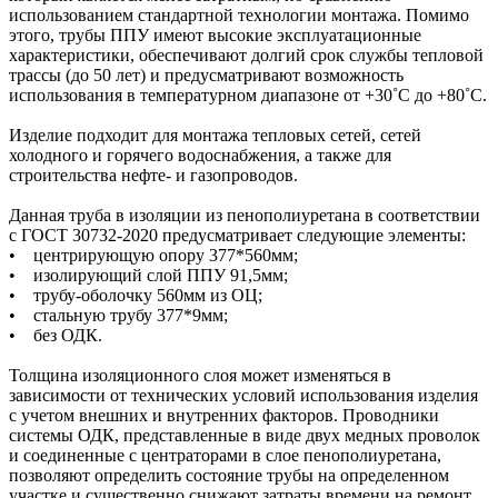
использованием стандартной технологии монтажа. Помимо
этого, трубы ППУ имеют высокие эксплуатационные
характеристики, обеспечивают долгий срок службы тепловой
трассы (до 50 лет) и предусматривают возможность
использования в температурном диапазоне от +30˚C до +80˚C.
Изделие подходит для монтажа тепловых сетей, сетей
холодного и горячего водоснабжения, а также для
строительства нефте- и газопроводов.
Данная труба в изоляции из пенополиуретана в соответствии
с ГОСТ 30732-2020 предусматривает следующие элементы:
• центрирующую опору 377*560мм;
• изолирующий слой ППУ 91,5мм;
• трубу-оболочку 560мм из ОЦ;
• стальную трубу 377*9мм;
• без ОДК.
Толщина изоляционного слоя может изменяться в
зависимости от технических условий использования изделия
с учетом внешних и внутренних факторов. Проводники
системы ОДК, представленные в виде двух медных проволок
и соединенные с центраторами в слое пенополиуретана,
позволяют определить состояние трубы на определенном
участке и существенно снижают затраты времени на ремонт