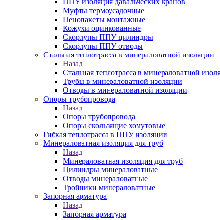
ППУ изоляция давальческих кранов
Муфты термоусадочные
Пенопакеты монтажные
Кожухи оцинкованные
Скорлупы ППУ цилиндры
Скорлупы ППУ отводы
Стальная теплотрасса в минераловатной изоляции
Назад
Стальная теплотрасса в минераловатной изол
Трубы в минераловатной изоляции
Отводы в минераловатной изоляции
Опоры трубопровода
Назад
Опоры трубопровода
Опоры скользящие хомутовые
Гибкая теплотрасса в ППУ изоляции
Минераловатная изоляция для труб
Назад
Минераловатная изоляция для труб
Цилиндры минераловатные
Отводы минераловатные
Тройники минераловатные
Запорная арматура
Назад
Запорная арматура