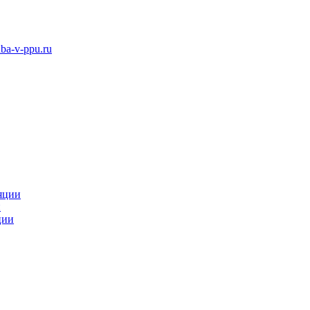
ba-v-ppu.ru
яции
и
ции