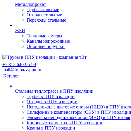
Металлопрокат
Трубы стальные
Отводы стальные
Переходы стальные
ЖБИ
Тепловые камеры
Каналы непроходные
Опорные подушки
+7 812 640-95-99
mail@truba-v-ppu.ru
Каталог
Стальная теплотрасса в ППУ изоляции
Трубы в ППУ изоляции
Отводы в ППУ изоляции
Неподвижные щитовые опоры (НЩО) в ППУ изол
Cильфонные компенсаторы (СКУ) в ППУ изоляци
Элементы неподвижных опор (ЭНО) в ППУ изоля
Концевые элементы в ППУ изоляции
Краны в ППУ изоляции