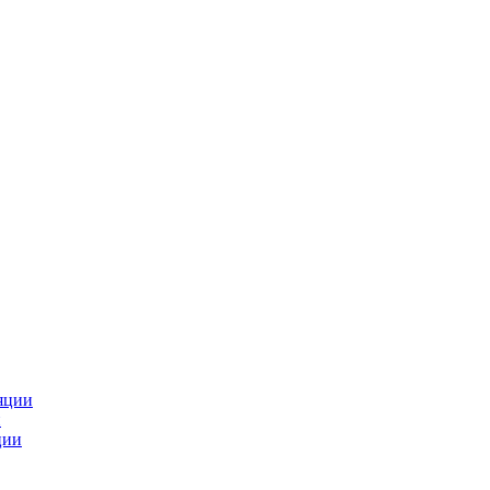
яции
и
ции