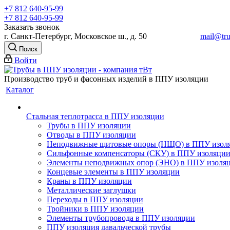
+7 812 640-95-99
+7 812 640-95-99
Заказать звонок
г. Санкт-Петербург, Московское ш., д. 50
mail@tru
Поиск
Войти
Производство труб и фасонных изделий в ППУ изоляции
Каталог
Стальная теплотрасса в ППУ изоляции
Трубы в ППУ изоляции
Отводы в ППУ изоляции
Неподвижные щитовые опоры (НЩО) в ППУ изол
Cильфонные компенсаторы (СКУ) в ППУ изоляци
Элементы неподвижных опор (ЭНО) в ППУ изоля
Концевые элементы в ППУ изоляции
Краны в ППУ изоляции
Металлические заглушки
Переходы в ППУ изоляции
Тройники в ППУ изоляции
Элементы трубопровода в ППУ изоляции
ППУ изоляция давальческой трубы