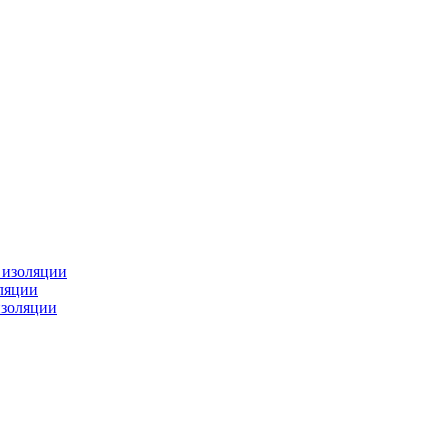
изоляции
ляции
золяции