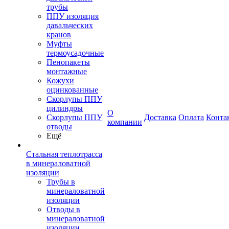
трубы
ППУ изоляция
давальческих
кранов
Муфты
термоусадочные
Пенопакеты
монтажные
Кожухи
оцинкованные
Скорлупы ППУ
цилиндры
О
Скорлупы ППУ
Доставка
Оплата
Конта
компании
отводы
Ещё
Стальная теплотрасса
в минераловатной
изоляции
Трубы в
минераловатной
изоляции
Отводы в
минераловатной
изоляции