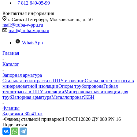
+7 812 640-95-99
Контактная информация
г. Санкт-Петербург, Московское ш., д. 50
mail@truba-v-ppu.ru
mail@truba-v-ppu.ru
WhatsApp
Главная
-
Каталог
-
Запорная арматура
Стальная теплотрасса в ППУ изоляции
Стальная теплотрасса в
минераловатной изоляции
Опоры трубопровода
Гибкая
теплотрасса в ППУ изоляции
Минераловатная изоляция для
труб
Запорная арматура
Металлопрокат
ЖБИ
-
Фланцы
Задвижки 30с41нж
-
Фланец стальной приварной ГОСТ12820 ДУ 080 PN 16
Поделиться