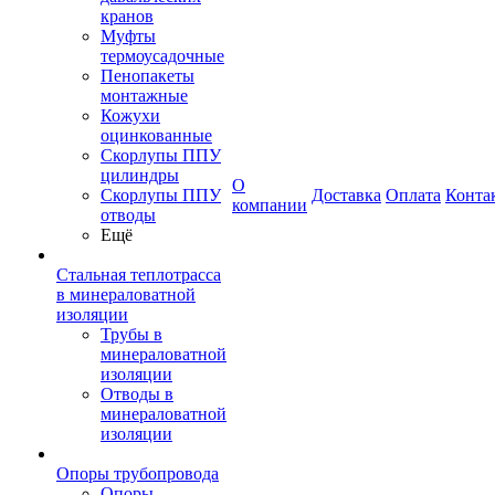
кранов
Муфты
термоусадочные
Пенопакеты
монтажные
Кожухи
оцинкованные
Скорлупы ППУ
цилиндры
О
Скорлупы ППУ
Доставка
Оплата
Конта
компании
отводы
Ещё
Стальная теплотрасса
в минераловатной
изоляции
Трубы в
минераловатной
изоляции
Отводы в
минераловатной
изоляции
Опоры трубопровода
Опоры