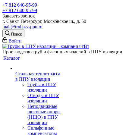
+7 812 640-95-99
+7 812 640-95-99
Заказать звонок
г. Санкт-Петербург, Московское ш., д. 50
mail@truba-v-ppu.ru
Поиск
Войти
Производство труб и фасонных изделий в ППУ изоляции
Каталог
Стальная теплотрасса
в ППУ изоляции
Трубы в ППУ
изоляции
Отводы в ППУ
изоляции
Неподвижные
щитовые опоры
(НЩО) в ППУ
изоляции
Cильфонные
компенсаторы