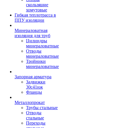
скользящие
хомутовые
Гибкая теплотрасса в
ППУ изоляции
Минераловатная
изоляция для труб
Цилиндры
минераловатные
Отводы
минераловатные
Тройники
минераловатные
Запорная арматура
Задвижки
30с41нж
Фланцы
Металлопрокат
Трубы стальные
Отводы
стальные
Переходы