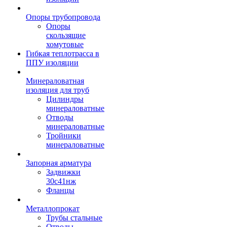
Опоры трубопровода
Опоры
скользящие
хомутовые
Гибкая теплотрасса в
ППУ изоляции
Минераловатная
изоляция для труб
Цилиндры
минераловатные
Отводы
минераловатные
Тройники
минераловатные
Запорная арматура
Задвижки
30с41нж
Фланцы
Металлопрокат
Трубы стальные
Отводы