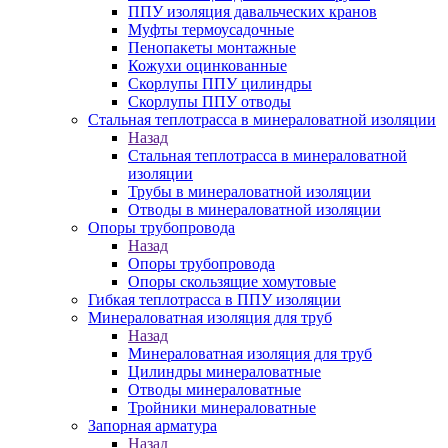
ППУ изоляция давальческих кранов
Муфты термоусадочные
Пенопакеты монтажные
Кожухи оцинкованные
Скорлупы ППУ цилиндры
Скорлупы ППУ отводы
Стальная теплотрасса в минераловатной изоляции
Назад
Стальная теплотрасса в минераловатной
изоляции
Трубы в минераловатной изоляции
Отводы в минераловатной изоляции
Опоры трубопровода
Назад
Опоры трубопровода
Опоры скользящие хомутовые
Гибкая теплотрасса в ППУ изоляции
Минераловатная изоляция для труб
Назад
Минераловатная изоляция для труб
Цилиндры минераловатные
Отводы минераловатные
Тройники минераловатные
Запорная арматура
Назад