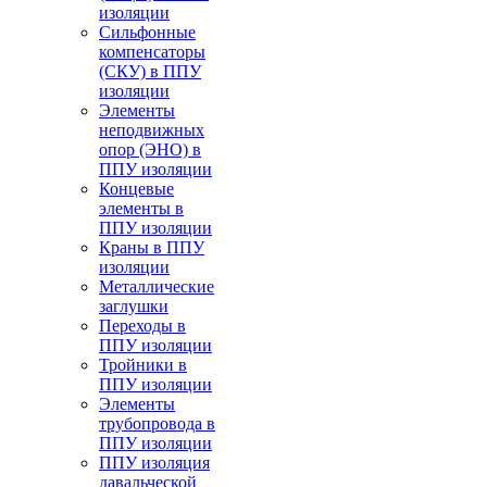
изоляции
Cильфонные
компенсаторы
(СКУ) в ППУ
изоляции
Элементы
неподвижных
опор (ЭНО) в
ППУ изоляции
Концевые
элементы в
ППУ изоляции
Краны в ППУ
изоляции
Металлические
заглушки
Переходы в
ППУ изоляции
Тройники в
ППУ изоляции
Элементы
трубопровода в
ППУ изоляции
ППУ изоляция
давальческой