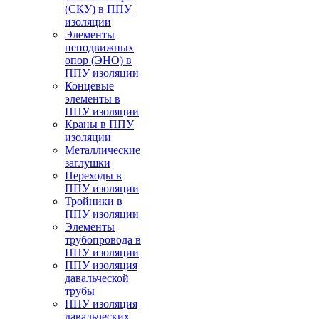
(СКУ) в ППУ
изоляции
Элементы
неподвижных
опор (ЭНО) в
ППУ изоляции
Концевые
элементы в
ППУ изоляции
Краны в ППУ
изоляции
Металлические
заглушки
Переходы в
ППУ изоляции
Тройники в
ППУ изоляции
Элементы
трубопровода в
ППУ изоляции
ППУ изоляция
давальческой
трубы
ППУ изоляция
давальческих