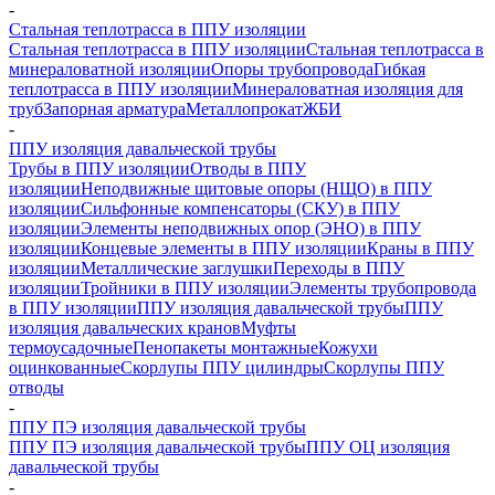
-
Стальная теплотрасса в ППУ изоляции
Стальная теплотрасса в ППУ изоляции
Стальная теплотрасса в
минераловатной изоляции
Опоры трубопровода
Гибкая
теплотрасса в ППУ изоляции
Минераловатная изоляция для
труб
Запорная арматура
Металлопрокат
ЖБИ
-
ППУ изоляция давальческой трубы
Трубы в ППУ изоляции
Отводы в ППУ
изоляции
Неподвижные щитовые опоры (НЩО) в ППУ
изоляции
Cильфонные компенсаторы (СКУ) в ППУ
изоляции
Элементы неподвижных опор (ЭНО) в ППУ
изоляции
Концевые элементы в ППУ изоляции
Краны в ППУ
изоляции
Металлические заглушки
Переходы в ППУ
изоляции
Тройники в ППУ изоляции
Элементы трубопровода
в ППУ изоляции
ППУ изоляция давальческой трубы
ППУ
изоляция давальческих кранов
Муфты
термоусадочные
Пенопакеты монтажные
Кожухи
оцинкованные
Скорлупы ППУ цилиндры
Скорлупы ППУ
отводы
-
ППУ ПЭ изоляция давальческой трубы
ППУ ПЭ изоляция давальческой трубы
ППУ ОЦ изоляция
давальческой трубы
-