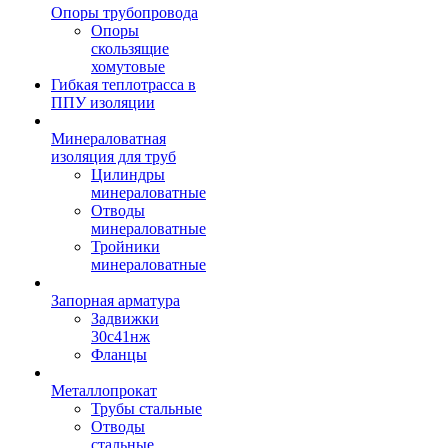
Опоры трубопровода
Опоры
скользящие
хомутовые
Гибкая теплотрасса в
ППУ изоляции
Минераловатная
изоляция для труб
Цилиндры
минераловатные
Отводы
минераловатные
Тройники
минераловатные
Запорная арматура
Задвижки
30с41нж
Фланцы
Металлопрокат
Трубы стальные
Отводы
стальные