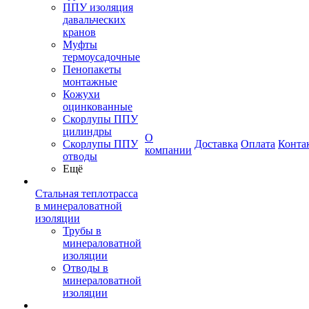
ППУ изоляция
давальческих
кранов
Муфты
термоусадочные
Пенопакеты
монтажные
Кожухи
оцинкованные
Скорлупы ППУ
цилиндры
О
Скорлупы ППУ
Доставка
Оплата
Конта
компании
отводы
Ещё
Стальная теплотрасса
в минераловатной
изоляции
Трубы в
минераловатной
изоляции
Отводы в
минераловатной
изоляции