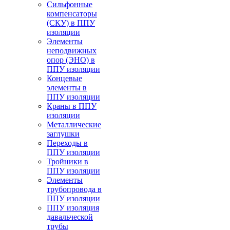
Cильфонные
компенсаторы
(СКУ) в ППУ
изоляции
Элементы
неподвижных
опор (ЭНО) в
ППУ изоляции
Концевые
элементы в
ППУ изоляции
Краны в ППУ
изоляции
Металлические
заглушки
Переходы в
ППУ изоляции
Тройники в
ППУ изоляции
Элементы
трубопровода в
ППУ изоляции
ППУ изоляция
давальческой
трубы