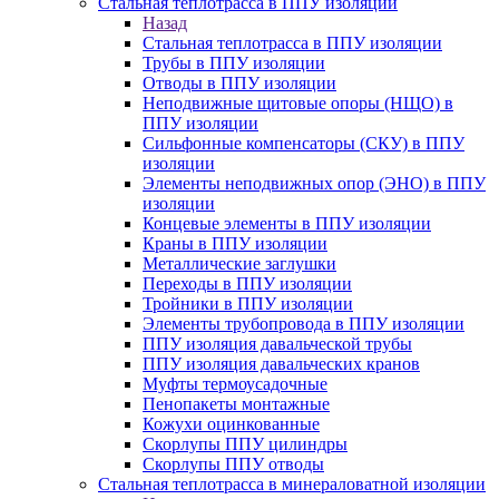
Стальная теплотрасса в ППУ изоляции
Назад
Стальная теплотрасса в ППУ изоляции
Трубы в ППУ изоляции
Отводы в ППУ изоляции
Неподвижные щитовые опоры (НЩО) в
ППУ изоляции
Cильфонные компенсаторы (СКУ) в ППУ
изоляции
Элементы неподвижных опор (ЭНО) в ППУ
изоляции
Концевые элементы в ППУ изоляции
Краны в ППУ изоляции
Металлические заглушки
Переходы в ППУ изоляции
Тройники в ППУ изоляции
Элементы трубопровода в ППУ изоляции
ППУ изоляция давальческой трубы
ППУ изоляция давальческих кранов
Муфты термоусадочные
Пенопакеты монтажные
Кожухи оцинкованные
Скорлупы ППУ цилиндры
Скорлупы ППУ отводы
Стальная теплотрасса в минераловатной изоляции