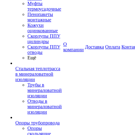
Муфты
термоусадочные
Пенопакеты
монтажные
Кожухи
оцинкованные
Скорлупы ППУ
цилиндры
О
Скорлупы ППУ
Доставка
Оплата
Конта
компании
отводы
Ещё
Стальная теплотрасса
в минераловатной
изоляции
Трубы в
минераловатной
изоляции
Отводы в
минераловатной
изоляции
Опоры трубопровода
Опоры
скользящие