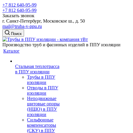
+7 812 640-95-99
+7 812 640-95-99
Заказать звонок
г. Санкт-Петербург, Московское ш., д. 50
mail@truba-v-ppu.ru
Поиск
Производство труб и фасонных изделий в ППУ изоляции
Каталог
Стальная теплотрасса
в ППУ изоляции
Трубы в ППУ
изоляции
Отводы в ППУ
изоляции
Неподвижные
щитовые опоры
(НЩО) в ППУ
изоляции
Cильфонные
компенсаторы
(СКУ) в ППУ