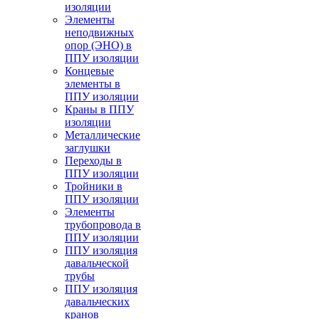
изоляции
Элементы
неподвижных
опор (ЭНО) в
ППУ изоляции
Концевые
элементы в
ППУ изоляции
Краны в ППУ
изоляции
Металлические
заглушки
Переходы в
ППУ изоляции
Тройники в
ППУ изоляции
Элементы
трубопровода в
ППУ изоляции
ППУ изоляция
давальческой
трубы
ППУ изоляция
давальческих
кранов