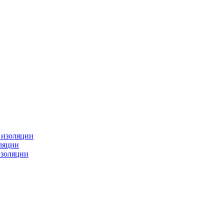
изоляции
ляции
золяции