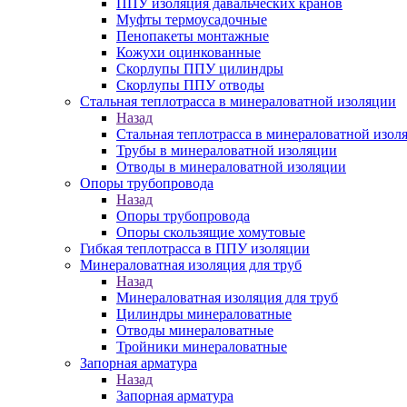
ППУ изоляция давальческих кранов
Муфты термоусадочные
Пенопакеты монтажные
Кожухи оцинкованные
Скорлупы ППУ цилиндры
Скорлупы ППУ отводы
Стальная теплотрасса в минераловатной изоляции
Назад
Стальная теплотрасса в минераловатной изол
Трубы в минераловатной изоляции
Отводы в минераловатной изоляции
Опоры трубопровода
Назад
Опоры трубопровода
Опоры скользящие хомутовые
Гибкая теплотрасса в ППУ изоляции
Минераловатная изоляция для труб
Назад
Минераловатная изоляция для труб
Цилиндры минераловатные
Отводы минераловатные
Тройники минераловатные
Запорная арматура
Назад
Запорная арматура