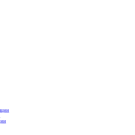
яции
и
ции