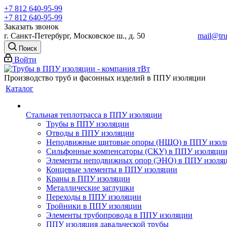
+7 812 640-95-99
+7 812 640-95-99
Заказать звонок
г. Санкт-Петербург, Московское ш., д. 50
mail@tru
Поиск
Войти
Производство труб и фасонных изделий в ППУ изоляции
Каталог
Стальная теплотрасса в ППУ изоляции
Трубы в ППУ изоляции
Отводы в ППУ изоляции
Неподвижные щитовые опоры (НЩО) в ППУ изол
Cильфонные компенсаторы (СКУ) в ППУ изоляци
Элементы неподвижных опор (ЭНО) в ППУ изоля
Концевые элементы в ППУ изоляции
Краны в ППУ изоляции
Металлические заглушки
Переходы в ППУ изоляции
Тройники в ППУ изоляции
Элементы трубопровода в ППУ изоляции
ППУ изоляция давальческой трубы