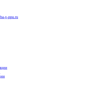
ba-v-ppu.ru
яции
и
ции