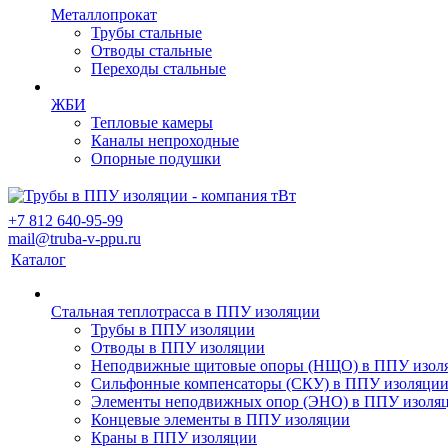
Металлопрокат
Трубы стальные
Отводы стальные
Переходы стальные
ЖБИ
Тепловые камеры
Каналы непроходные
Опорные подушки
+7 812 640-95-99
mail@truba-v-ppu.ru
Каталог
Стальная теплотрасса в ППУ изоляции
Трубы в ППУ изоляции
Отводы в ППУ изоляции
Неподвижные щитовые опоры (НЩО) в ППУ изол
Cильфонные компенсаторы (СКУ) в ППУ изоляци
Элементы неподвижных опор (ЭНО) в ППУ изоля
Концевые элементы в ППУ изоляции
Краны в ППУ изоляции