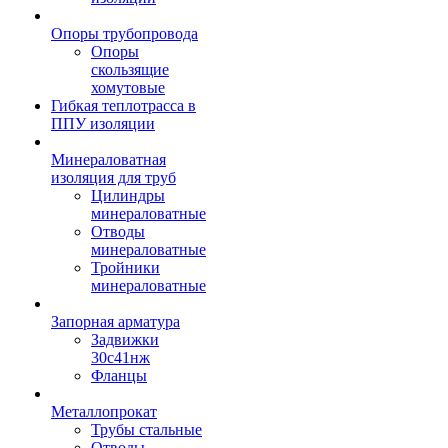
Опоры трубопровода
Опоры
скользящие
хомутовые
Гибкая теплотрасса в
ППУ изоляции
Минераловатная
изоляция для труб
Цилиндры
минераловатные
Отводы
минераловатные
Тройники
минераловатные
Запорная арматура
Задвижки
30с41нж
Фланцы
Металлопрокат
Трубы стальные
Отводы