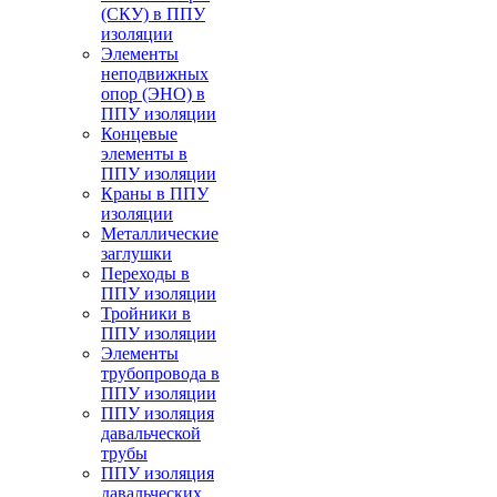
(СКУ) в ППУ
изоляции
Элементы
неподвижных
опор (ЭНО) в
ППУ изоляции
Концевые
элементы в
ППУ изоляции
Краны в ППУ
изоляции
Металлические
заглушки
Переходы в
ППУ изоляции
Тройники в
ППУ изоляции
Элементы
трубопровода в
ППУ изоляции
ППУ изоляция
давальческой
трубы
ППУ изоляция
давальческих