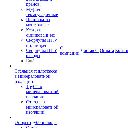
кранов
Муфты
термоусадочные
Пенопакеты
монтажные
Кожухи
оцинкованные
Скорлупы ППУ
цилиндры
О
Скорлупы ППУ
Доставка
Оплата
Конта
компании
отводы
Ещё
Стальная теплотрасса
в минераловатной
изоляции
Трубы в
минераловатной
изоляции
Отводы в
минераловатной
изоляции
Опоры трубопровода
Опоры