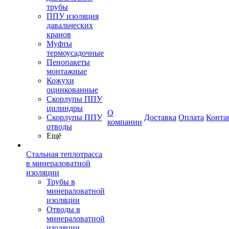
трубы
ППУ изоляция
давальческих
кранов
Муфты
термоусадочные
Пенопакеты
монтажные
Кожухи
оцинкованные
Скорлупы ППУ
цилиндры
О
Скорлупы ППУ
Доставка
Оплата
Конта
компании
отводы
Ещё
Стальная теплотрасса
в минераловатной
изоляции
Трубы в
минераловатной
изоляции
Отводы в
минераловатной
изоляции