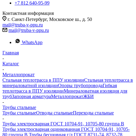
+7 812 640-95-99
Контактная информация
г. Санкт-Петербург, Московское ш., д. 50
mail@truba-v-ppu.ru
mail@truba-v-ppu.ru
WhatsApp
Главная
-
Каталог
-
Металлопрокат
Стальная теплотрасса в ППУ изоляции
Стальная теплотрасса в
минераловатной изоляции
Опоры трубопровода
Гибкая
теплотрасса в ППУ изоляции
Минераловатная изоляция для
труб
Запорная арматура
Металлопрокат
ЖБИ
-
Трубы стальные
Трубы стальные
Отводы стальные
Переходы стальные
-
Трубы электросварная ГОСТ 10704-91, 10705-80 группа В
Трубы электросварная оцинкованная ГОСТ 10704-91, 10705-
80 группа В
Трубы бесшовная г/д ГОСТ 8731-74, 8732-78