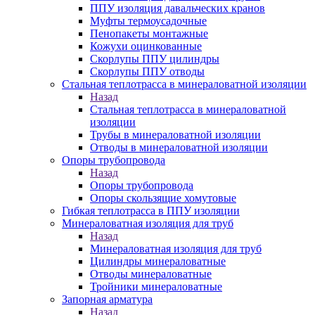
ППУ изоляция давальческих кранов
Муфты термоусадочные
Пенопакеты монтажные
Кожухи оцинкованные
Скорлупы ППУ цилиндры
Скорлупы ППУ отводы
Стальная теплотрасса в минераловатной изоляции
Назад
Стальная теплотрасса в минераловатной
изоляции
Трубы в минераловатной изоляции
Отводы в минераловатной изоляции
Опоры трубопровода
Назад
Опоры трубопровода
Опоры скользящие хомутовые
Гибкая теплотрасса в ППУ изоляции
Минераловатная изоляция для труб
Назад
Минераловатная изоляция для труб
Цилиндры минераловатные
Отводы минераловатные
Тройники минераловатные
Запорная арматура
Назад