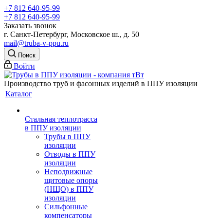
+7 812 640-95-99
+7 812 640-95-99
Заказать звонок
г. Санкт-Петербург, Московское ш., д. 50
mail@truba-v-ppu.ru
Поиск
Войти
Производство труб и фасонных изделий в ППУ изоляции
Каталог
Стальная теплотрасса
в ППУ изоляции
Трубы в ППУ
изоляции
Отводы в ППУ
изоляции
Неподвижные
щитовые опоры
(НЩО) в ППУ
изоляции
Cильфонные
компенсаторы