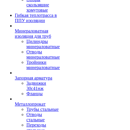
скользящие
хомутовые
Гибкая теплотрасса в
ППУ изоляции
Минераловатная
изоляция для труб
Цилиндры
минераловатные
Отводы
минераловатные
Тройники
минераловатные
Запорная арматура
Задвижки
30с41нж
Фланцы
Металлопрокат
Трубы стальные
Отводы
стальные
Переходы