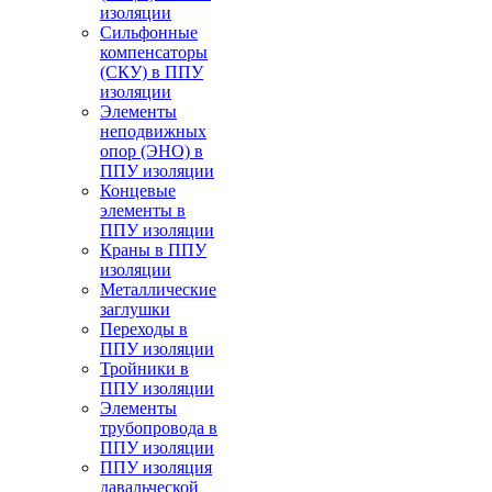
изоляции
Cильфонные
компенсаторы
(СКУ) в ППУ
изоляции
Элементы
неподвижных
опор (ЭНО) в
ППУ изоляции
Концевые
элементы в
ППУ изоляции
Краны в ППУ
изоляции
Металлические
заглушки
Переходы в
ППУ изоляции
Тройники в
ППУ изоляции
Элементы
трубопровода в
ППУ изоляции
ППУ изоляция
давальческой