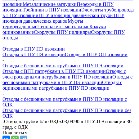
изоляции
Металлические заглушки
Переходы в ППУ
изоляции
Тройники в ППУ изоляции
Элементы трубопровода
в ППУ изоляции
ППУ изоляция давальческой трубы
ППУ
изоляция давальческих кранов
Муфты
термоусадочные
Пенопакеты монтажные
Кожухи
оцинкованные
Скорлупы ППУ цилиндры
Скорлупы ППУ
отводы
-
Отводы в ППУ ПЭ изоляции
Отводы в ППУ ПЭ изоляции
Отводы в ППУ ОЦ изоляции
-
Отводы с бесшовными патрубками в ППУ ПЭ изоляции
Отводы с ВГП патрубками в ППУ ПЭ изоляции
Отводы с
электросварными патрубками в ППУ ПЭ изоляции
Отводы с
бесшовными патрубками в ППУ ПЭ изоляции
Отводы с
оцинкованными патрубками в ППУ ПЭ изоляции
-
Отводы с бесшовными патрубками в ППУ ПЭ изоляции с
ОДК
Отводы с бесшовными патрубками в ППУ ПЭ изоляции без
ОДК
-
Отвод патрубки б/ш 038,0х03,0/090 в ППУ-ПЭ изоляции 30
град. с ОДК
Поделиться