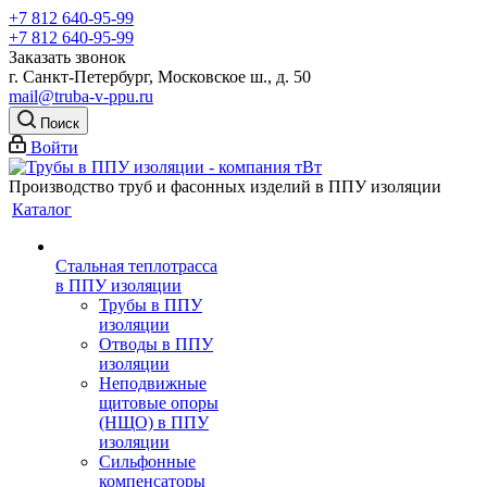
+7 812 640-95-99
+7 812 640-95-99
Заказать звонок
г. Санкт-Петербург, Московское ш., д. 50
mail@truba-v-ppu.ru
Поиск
Войти
Производство труб и фасонных изделий в ППУ изоляции
Каталог
Стальная теплотрасса
в ППУ изоляции
Трубы в ППУ
изоляции
Отводы в ППУ
изоляции
Неподвижные
щитовые опоры
(НЩО) в ППУ
изоляции
Cильфонные
компенсаторы