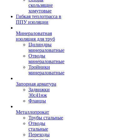
скользящие
хомутовые
Гибкая теплотрасса в
ППУ изоляции
Минераловатная
изоляция для труб
Цилиндры
минераловатные
Отводы
минераловатные
Тройники
минераловатные
Запорная арматура
Задвижки
30с41нж
Фланцы
Металлопрокат
Трубы стальные
Отводы
стальные
Переходы