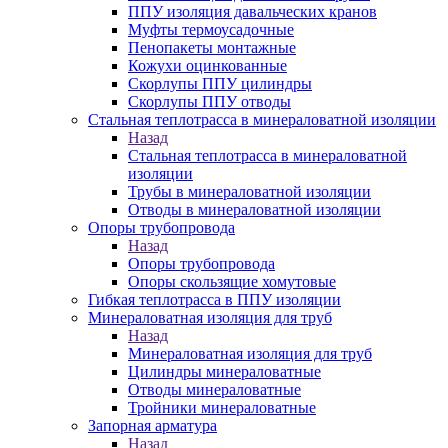
ППУ изоляция давальческих кранов
Муфты термоусадочные
Пенопакеты монтажные
Кожухи оцинкованные
Скорлупы ППУ цилиндры
Скорлупы ППУ отводы
Стальная теплотрасса в минераловатной изоляции
Назад
Стальная теплотрасса в минераловатной
изоляции
Трубы в минераловатной изоляции
Отводы в минераловатной изоляции
Опоры трубопровода
Назад
Опоры трубопровода
Опоры скользящие хомутовые
Гибкая теплотрасса в ППУ изоляции
Минераловатная изоляция для труб
Назад
Минераловатная изоляция для труб
Цилиндры минераловатные
Отводы минераловатные
Тройники минераловатные
Запорная арматура
Назад