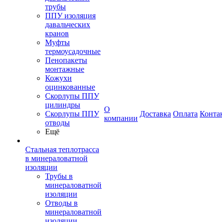
трубы
ППУ изоляция
давальческих
кранов
Муфты
термоусадочные
Пенопакеты
монтажные
Кожухи
оцинкованные
Скорлупы ППУ
цилиндры
О
Скорлупы ППУ
Доставка
Оплата
Конта
компании
отводы
Ещё
Стальная теплотрасса
в минераловатной
изоляции
Трубы в
минераловатной
изоляции
Отводы в
минераловатной
изоляции