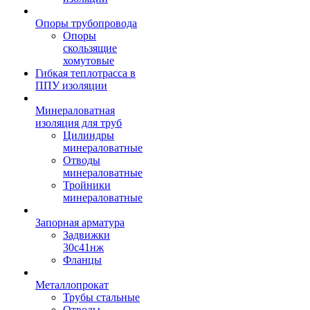
Опоры трубопровода
Опоры
скользящие
хомутовые
Гибкая теплотрасса в
ППУ изоляции
Минераловатная
изоляция для труб
Цилиндры
минераловатные
Отводы
минераловатные
Тройники
минераловатные
Запорная арматура
Задвижки
30с41нж
Фланцы
Металлопрокат
Трубы стальные
Отводы