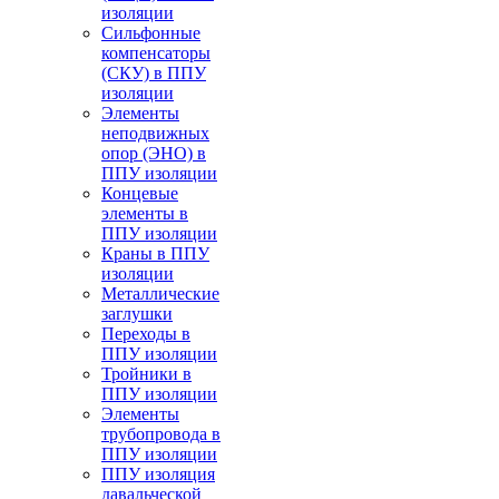
изоляции
Cильфонные
компенсаторы
(СКУ) в ППУ
изоляции
Элементы
неподвижных
опор (ЭНО) в
ППУ изоляции
Концевые
элементы в
ППУ изоляции
Краны в ППУ
изоляции
Металлические
заглушки
Переходы в
ППУ изоляции
Тройники в
ППУ изоляции
Элементы
трубопровода в
ППУ изоляции
ППУ изоляция
давальческой