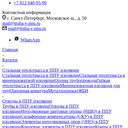
+7 812 640-95-99
Контактная информация
г. Санкт-Петербург, Московское ш., д. 50
mail@truba-v-ppu.ru
mail@truba-v-ppu.ru
WhatsApp
Главная
-
Каталог
-
Стальная теплотрасса в ППУ изоляции
Стальная теплотрасса в ППУ изоляции
Стальная теплотрасса в
минераловатной изоляции
Опоры трубопровода
Гибкая
теплотрасса в ППУ изоляции
Минераловатная изоляция для
труб
Запорная арматура
Металлопрокат
ЖБИ
-
Отводы в ППУ изоляции
Трубы в ППУ изоляции
Отводы в ППУ
изоляции
Неподвижные щитовые опоры (НЩО) в ППУ
изоляции
Cильфонные компенсаторы (СКУ) в ППУ
изоляции
Элементы неподвижных опор (ЭНО) в ППУ
изоляции
Концевые элементы в ППУ изоляции
Краны в ППУ