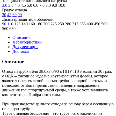
Толщина стенки стального патрубка
3,0
3,5
4,0
4,5
5,0
6,0
7,0
8,0
9,0
10,0
Градус отвода
30
45
60
90
Диаметр защитной оболочки
90
110
125
140
160
180
200
225
250
280
315
355
400
450
500
560
630
Описание
Характеристики
Документация
Доставка
Описание
Отвод патрубки б/ш 38,0х3,0/90 в ППУ-ПЭ изоляции 30 град.
с ОДК – фасонное изделие крутоизогнутой формы, которое
является неотъемлемой частью трубопроводной системы и
позволяет огибать препятствия, изменять направление
движения транспортируемой среды, а также устанавливать
компенсаторы П-образного типа.
При производстве данного отвода за основу берем бесшовную
стальную трубу.
Труба стальная бесшовная – это труба, изготовленная из