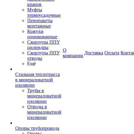
кранов
Муфты
термоусадочные
Пенопакеты
монтажные
Кожухи
оцинкованные
Скорлупы ППУ
цилиндры
О
Скорлупы ППУ
Доставка
Оплата
Конта
компании
отводы
Ещё
Стальная теплотрасса
в минераловатной
изоляции
Трубы в
минераловатной
изоляции
Отводы в
минераловатной
изоляции
Опоры трубопровода
Опоры