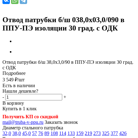
Отвод патрубки б/ш 038,0х03,0/090 в
ППУ-ПЭ изоляции 30 град. с ОДК
Отвод патрубки б/ш 38,0х3,0/90 в ППУ-ПЭ изоляции 30 град.
с ОДК
Подробнее
3 549
₽
/шт
Есть в наличии
Нашли дешевле?
-
+
В корзину
Купить в 1 клик
Получить КП со скидкой
mail@truba-v-ppu.ru
Заказать звонок
Диаметр стального патрубка
32,0
38,0
45,0
57
76
89
108
114
133
159
219
273
325
377
426