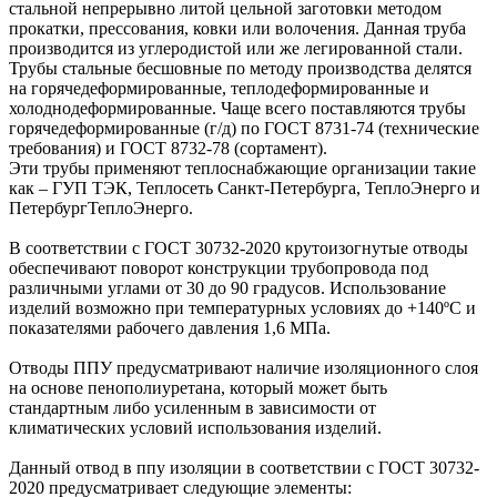
стальной непрерывно литой цельной заготовки методом
прокатки, прессования, ковки или волочения. Данная труба
производится из углеродистой или же легированной стали.
Трубы стальные бесшовные по методу производства делятся
на горячедеформированные, теплодеформированные и
холоднодеформированные. Чаще всего поставляются трубы
горячедеформированные (г/д) по ГОСТ 8731-74 (технические
требования) и ГОСТ 8732-78 (сортамент).
Эти трубы применяют теплоснабжающие организации такие
как – ГУП ТЭК, Теплосеть Санкт-Петербурга, ТеплоЭнерго и
ПетербургТеплоЭнерго.
В соответствии с ГОСТ 30732-2020 крутоизогнутые отводы
обеспечивают поворот конструкции трубопровода под
различными углами от 30 до 90 градусов. Использование
изделий возможно при температурных условиях до +140ºС и
показателями рабочего давления 1,6 МПа.
Отводы ППУ предусматривают наличие изоляционного слоя
на основе пенополиуретана, который может быть
стандартным либо усиленным в зависимости от
климатических условий использования изделий.
Данный отвод в ппу изоляции в соответствии с ГОСТ 30732-
2020 предусматривает следующие элементы: