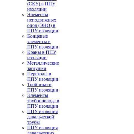
(СКУ) в ППУ
изоляции
Элементы
неподвижных
опор (ЭНО) в
ППУ изоляции
Концевые
элементы в
ППУ изоляции
Краны в ППУ
изоляции
Металлические
заглушки
Переходы в
ППУ изоляции
Тройники в
ППУ изоляции
Элементы
трубопровода в
ППУ изоляции
ППУ изоляция
давальческой
трубы
ППУ изоляция
давальческих