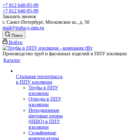
+7 812 640-95-99
+7 812 640-95-99
Заказать звонок
г. Санкт-Петербург, Московское ш., д. 50
mail@truba-v-ppu.ru
Поиск
Войти
Производство труб и фасонных изделий в ППУ изоляции
Каталог
Стальная теплотрасса
в ППУ изоляции
Трубы в ППУ
изоляции
Отводы в ППУ
изоляции
Неподвижные
щитовые опоры
(НЩО) в ППУ
изоляции
Cильфонные
компенсаторы