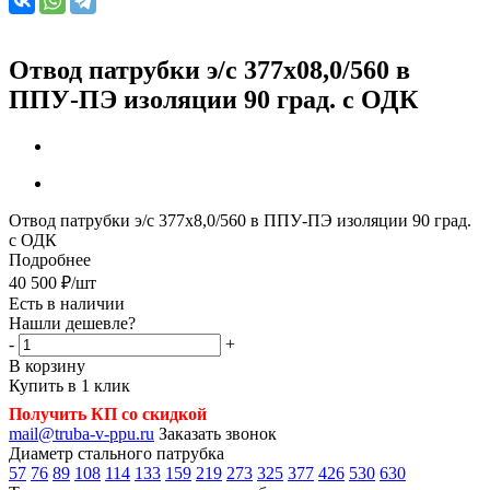
Отвод патрубки э/с 377х08,0/560 в
ППУ-ПЭ изоляции 90 град. с ОДК
Отвод патрубки э/с 377х8,0/560 в ППУ-ПЭ изоляции 90 град.
с ОДК
Подробнее
40 500
₽
/шт
Есть в наличии
Нашли дешевле?
-
+
В корзину
Купить в 1 клик
Получить КП со скидкой
mail@truba-v-ppu.ru
Заказать звонок
Диаметр стального патрубка
57
76
89
108
114
133
159
219
273
325
377
426
530
630