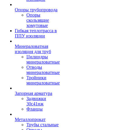
Опоры трубопровода
Опоры
скользящие
хомутовые
Гибкая теплотрасса в
ППУ изоляции
Минераловатная
изоляция для труб
Цилиндры
минераловатные
Отводы
минераловатные
Тройники
минераловатные
Запорная арматура
Задвижки
30с41нж
Фланцы
Металлопрокат
Трубы стальные
Отводы