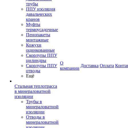
трубы
ППУ изоляция
давальческих
кранов
Муфты
термоусадочные
Пенопакеты
монтажные
Кожухи
оцинкованные
Скорлупы ППУ
цилиндры
О
Скорлупы ППУ
Доставка
Оплата
Конта
компании
отводы
Ещё
Стальная теплотрасса
в минераловатной
изоляции
Трубы в
минераловатной
изоляции
Отводы в
минераловатной
изоляции