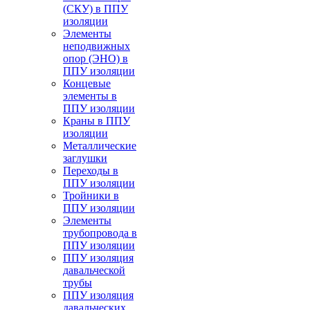
(СКУ) в ППУ
изоляции
Элементы
неподвижных
опор (ЭНО) в
ППУ изоляции
Концевые
элементы в
ППУ изоляции
Краны в ППУ
изоляции
Металлические
заглушки
Переходы в
ППУ изоляции
Тройники в
ППУ изоляции
Элементы
трубопровода в
ППУ изоляции
ППУ изоляция
давальческой
трубы
ППУ изоляция
давальческих