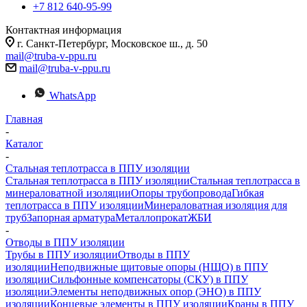
+7 812 640-95-99
Контактная информация
г. Санкт-Петербург, Московское ш., д. 50
mail@truba-v-ppu.ru
mail@truba-v-ppu.ru
WhatsApp
Главная
-
Каталог
-
Стальная теплотрасса в ППУ изоляции
Стальная теплотрасса в ППУ изоляции
Стальная теплотрасса в
минераловатной изоляции
Опоры трубопровода
Гибкая
теплотрасса в ППУ изоляции
Минераловатная изоляция для
труб
Запорная арматура
Металлопрокат
ЖБИ
-
Отводы в ППУ изоляции
Трубы в ППУ изоляции
Отводы в ППУ
изоляции
Неподвижные щитовые опоры (НЩО) в ППУ
изоляции
Cильфонные компенсаторы (СКУ) в ППУ
изоляции
Элементы неподвижных опор (ЭНО) в ППУ
изоляции
Концевые элементы в ППУ изоляции
Краны в ППУ