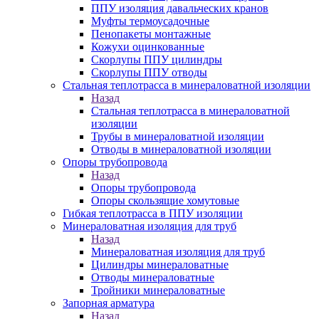
ППУ изоляция давальческих кранов
Муфты термоусадочные
Пенопакеты монтажные
Кожухи оцинкованные
Скорлупы ППУ цилиндры
Скорлупы ППУ отводы
Стальная теплотрасса в минераловатной изоляции
Назад
Стальная теплотрасса в минераловатной
изоляции
Трубы в минераловатной изоляции
Отводы в минераловатной изоляции
Опоры трубопровода
Назад
Опоры трубопровода
Опоры скользящие хомутовые
Гибкая теплотрасса в ППУ изоляции
Минераловатная изоляция для труб
Назад
Минераловатная изоляция для труб
Цилиндры минераловатные
Отводы минераловатные
Тройники минераловатные
Запорная арматура
Назад