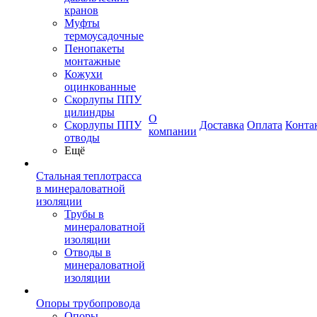
кранов
Муфты
термоусадочные
Пенопакеты
монтажные
Кожухи
оцинкованные
Скорлупы ППУ
цилиндры
О
Скорлупы ППУ
Доставка
Оплата
Конта
компании
отводы
Ещё
Стальная теплотрасса
в минераловатной
изоляции
Трубы в
минераловатной
изоляции
Отводы в
минераловатной
изоляции
Опоры трубопровода
Опоры