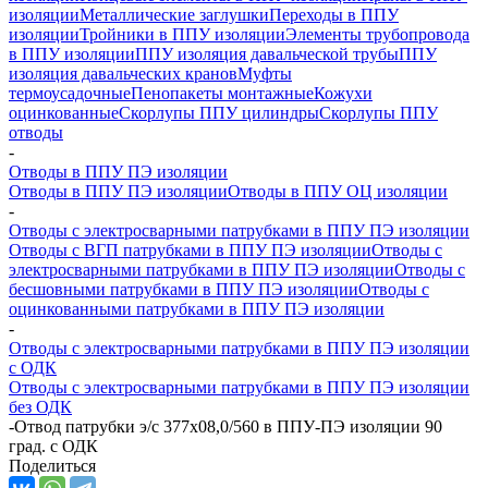
изоляции
Металлические заглушки
Переходы в ППУ
изоляции
Тройники в ППУ изоляции
Элементы трубопровода
в ППУ изоляции
ППУ изоляция давальческой трубы
ППУ
изоляция давальческих кранов
Муфты
термоусадочные
Пенопакеты монтажные
Кожухи
оцинкованные
Скорлупы ППУ цилиндры
Скорлупы ППУ
отводы
-
Отводы в ППУ ПЭ изоляции
Отводы в ППУ ПЭ изоляции
Отводы в ППУ ОЦ изоляции
-
Отводы с электросварными патрубками в ППУ ПЭ изоляции
Отводы с ВГП патрубками в ППУ ПЭ изоляции
Отводы с
электросварными патрубками в ППУ ПЭ изоляции
Отводы с
бесшовными патрубками в ППУ ПЭ изоляции
Отводы с
оцинкованными патрубками в ППУ ПЭ изоляции
-
Отводы с электросварными патрубками в ППУ ПЭ изоляции
с ОДК
Отводы с электросварными патрубками в ППУ ПЭ изоляции
без ОДК
-
Отвод патрубки э/с 377х08,0/560 в ППУ-ПЭ изоляции 90
град. с ОДК
Поделиться