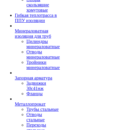
скользящие
хомутовые
Гибкая теплотрасса в
ППУ изоляции
Минераловатная
изоляция для труб
Цилиндры
минераловатные
Отводы
минераловатные
Тройники
минераловатные
Запорная арматура
Задвижки
30с41нж
Фланцы
Металлопрокат
Трубы стальные
Отводы
стальные
Переходы