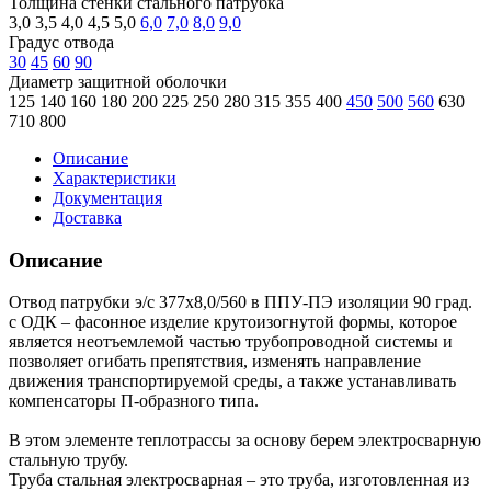
Толщина стенки стального патрубка
3,0
3,5
4,0
4,5
5,0
6,0
7,0
8,0
9,0
Градус отвода
30
45
60
90
Диаметр защитной оболочки
125
140
160
180
200
225
250
280
315
355
400
450
500
560
630
710
800
Описание
Характеристики
Документация
Доставка
Описание
Отвод патрубки э/с 377х8,0/560 в ППУ-ПЭ изоляции 90 град.
с ОДК – фасонное изделие крутоизогнутой формы, которое
является неотъемлемой частью трубопроводной системы и
позволяет огибать препятствия, изменять направление
движения транспортируемой среды, а также устанавливать
компенсаторы П-образного типа.
В этом элементе теплотрассы за основу берем электросварную
стальную трубу.
Труба стальная электросварная – это труба, изготовленная из