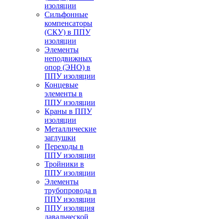
изоляции
Cильфонные
компенсаторы
(СКУ) в ППУ
изоляции
Элементы
неподвижных
опор (ЭНО) в
ППУ изоляции
Концевые
элементы в
ППУ изоляции
Краны в ППУ
изоляции
Металлические
заглушки
Переходы в
ППУ изоляции
Тройники в
ППУ изоляции
Элементы
трубопровода в
ППУ изоляции
ППУ изоляция
давальческой