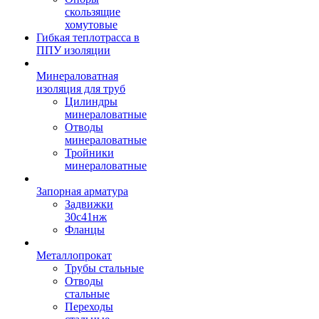
скользящие
хомутовые
Гибкая теплотрасса в
ППУ изоляции
Минераловатная
изоляция для труб
Цилиндры
минераловатные
Отводы
минераловатные
Тройники
минераловатные
Запорная арматура
Задвижки
30с41нж
Фланцы
Металлопрокат
Трубы стальные
Отводы
стальные
Переходы