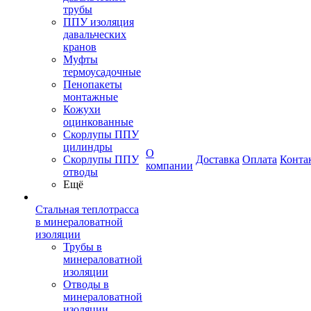
трубы
ППУ изоляция
давальческих
кранов
Муфты
термоусадочные
Пенопакеты
монтажные
Кожухи
оцинкованные
Скорлупы ППУ
цилиндры
О
Скорлупы ППУ
Доставка
Оплата
Конта
компании
отводы
Ещё
Стальная теплотрасса
в минераловатной
изоляции
Трубы в
минераловатной
изоляции
Отводы в
минераловатной
изоляции