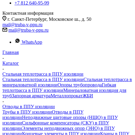
+7 812 640-95-99
Контактная информация
г. Санкт-Петербург, Московское ш., д. 50
mail@truba-v-ppu.ru
mail@truba-v-ppu.ru
WhatsApp
Главная
-
Каталог
-
Стальная теплотрасса в ППУ изоляции
Стальная теплотрасса в ППУ изоляции
Стальная теплотрасса в
минераловатной изоляции
Опоры трубопровода
Гибкая
теплотрасса в ППУ изоляции
Минераловатная изоляция для
труб
Запорная арматура
Металлопрокат
ЖБИ
-
Отводы в ППУ изоляции
Трубы в ППУ изоляции
Отводы в ППУ
изоляции
Неподвижные щитовые опоры (НЩО) в ППУ
изоляции
Cильфонные компенсаторы (СКУ) в ППУ
изоляции
Элементы неподвижных опор (ЭНО) в ППУ
изоляции
Концевые элементы в ППУ изоляции
Краны в ППУ