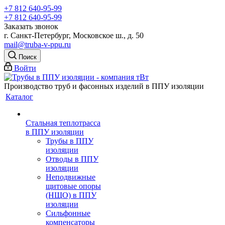
+7 812 640-95-99
+7 812 640-95-99
Заказать звонок
г. Санкт-Петербург, Московское ш., д. 50
mail@truba-v-ppu.ru
Поиск
Войти
Производство труб и фасонных изделий в ППУ изоляции
Каталог
Стальная теплотрасса
в ППУ изоляции
Трубы в ППУ
изоляции
Отводы в ППУ
изоляции
Неподвижные
щитовые опоры
(НЩО) в ППУ
изоляции
Cильфонные
компенсаторы