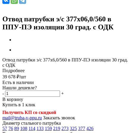
Отвод патрубки э/с 377х06,0/560 в
ППУ-ПЭ изоляции 30 град. с ОДК
Отвод патрубки э/с 377х6,0/560 в ППУ-ПЭ изоляции 30 град.
с ОДК
Подробнее
39 678
₽
/шт
Есть в наличии
Нашли дешевле?
-
+
В корзину
Купить в 1 клик
Получить КП со скидкой
mail@truba-v-ppu.ru
Заказать звонок
Диаметр стального патрубка
57
76
89
108
114
133
159
219
273
325
377
426