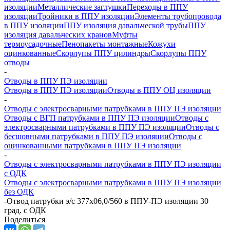
изоляции
Металлические заглушки
Переходы в ППУ
изоляции
Тройники в ППУ изоляции
Элементы трубопровода
в ППУ изоляции
ППУ изоляция давальческой трубы
ППУ
изоляция давальческих кранов
Муфты
термоусадочные
Пенопакеты монтажные
Кожухи
оцинкованные
Скорлупы ППУ цилиндры
Скорлупы ППУ
отводы
-
Отводы в ППУ ПЭ изоляции
Отводы в ППУ ПЭ изоляции
Отводы в ППУ ОЦ изоляции
-
Отводы с электросварными патрубками в ППУ ПЭ изоляции
Отводы с ВГП патрубками в ППУ ПЭ изоляции
Отводы с
электросварными патрубками в ППУ ПЭ изоляции
Отводы с
бесшовными патрубками в ППУ ПЭ изоляции
Отводы с
оцинкованными патрубками в ППУ ПЭ изоляции
-
Отводы с электросварными патрубками в ППУ ПЭ изоляции
с ОДК
Отводы с электросварными патрубками в ППУ ПЭ изоляции
без ОДК
-
Отвод патрубки э/с 377х06,0/560 в ППУ-ПЭ изоляции 30
град. с ОДК
Поделиться