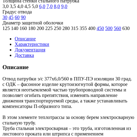
Толщина стенки стального патрубка
3,0
3,5
4,0
4,5
5,0
6,0
7,0
8,0
9,0
Градус отвода
30
45
60
90
Диаметр защитной оболочки
125
140
160
180
200
225
250
280
315
355
400
450
500
560
630
Описание
Характеристики
Документация
Доставка
Описание
Отвод патрубки э/с 377х6,0/560 в ППУ-ПЭ изоляции 30 град.
с ОДК – фасонное изделие крутоизогнутой формы, которое
является неотъемлемой частью трубопроводной системы и
позволяет огибать препятствия, изменять направление
движения транспортируемой среды, а также устанавливать
компенсаторы П-образного типа.
В этом элементе теплотрассы за основу берем электросварную
стальную трубу.
Труба стальная электросварная – это труба, изготовленная из
листового проката или штрипса с применением