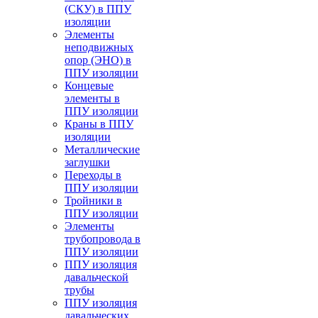
(СКУ) в ППУ
изоляции
Элементы
неподвижных
опор (ЭНО) в
ППУ изоляции
Концевые
элементы в
ППУ изоляции
Краны в ППУ
изоляции
Металлические
заглушки
Переходы в
ППУ изоляции
Тройники в
ППУ изоляции
Элементы
трубопровода в
ППУ изоляции
ППУ изоляция
давальческой
трубы
ППУ изоляция
давальческих