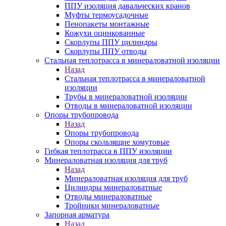
ППУ изоляция давальческих кранов
Муфты термоусадочные
Пенопакеты монтажные
Кожухи оцинкованные
Скорлупы ППУ цилиндры
Скорлупы ППУ отводы
Стальная теплотрасса в минераловатной изоляции
Назад
Стальная теплотрасса в минераловатной
изоляции
Трубы в минераловатной изоляции
Отводы в минераловатной изоляции
Опоры трубопровода
Назад
Опоры трубопровода
Опоры скользящие хомутовые
Гибкая теплотрасса в ППУ изоляции
Минераловатная изоляция для труб
Назад
Минераловатная изоляция для труб
Цилиндры минераловатные
Отводы минераловатные
Тройники минераловатные
Запорная арматура
Назад