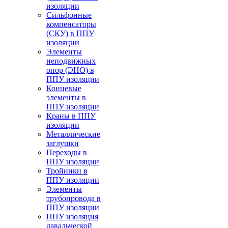
изоляции
Cильфонные
компенсаторы
(СКУ) в ППУ
изоляции
Элементы
неподвижных
опор (ЭНО) в
ППУ изоляции
Концевые
элементы в
ППУ изоляции
Краны в ППУ
изоляции
Металлические
заглушки
Переходы в
ППУ изоляции
Тройники в
ППУ изоляции
Элементы
трубопровода в
ППУ изоляции
ППУ изоляция
давальческой