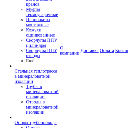
кранов
Муфты
термоусадочные
Пенопакеты
монтажные
Кожухи
оцинкованные
Скорлупы ППУ
цилиндры
О
Скорлупы ППУ
Доставка
Оплата
Конта
компании
отводы
Ещё
Стальная теплотрасса
в минераловатной
изоляции
Трубы в
минераловатной
изоляции
Отводы в
минераловатной
изоляции
Опоры трубопровода
Опоры