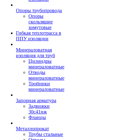
Опоры трубопровода
Опоры
скользящие
хомутовые
Гибкая теплотрасса в
ППУ изоляции
Минераловатная
изоляция для труб
Цилиндры
минераловатные
Отводы
минераловатные
Тройники
минераловатные
Запорная арматура
Задвижки
30с41нж
Фланцы
Металлопрокат
Трубы стальные
Отводы