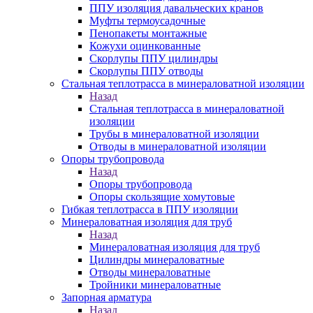
ППУ изоляция давальческих кранов
Муфты термоусадочные
Пенопакеты монтажные
Кожухи оцинкованные
Скорлупы ППУ цилиндры
Скорлупы ППУ отводы
Стальная теплотрасса в минераловатной изоляции
Назад
Стальная теплотрасса в минераловатной
изоляции
Трубы в минераловатной изоляции
Отводы в минераловатной изоляции
Опоры трубопровода
Назад
Опоры трубопровода
Опоры скользящие хомутовые
Гибкая теплотрасса в ППУ изоляции
Минераловатная изоляция для труб
Назад
Минераловатная изоляция для труб
Цилиндры минераловатные
Отводы минераловатные
Тройники минераловатные
Запорная арматура
Назад