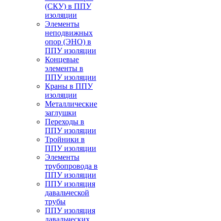
(СКУ) в ППУ
изоляции
Элементы
неподвижных
опор (ЭНО) в
ППУ изоляции
Концевые
элементы в
ППУ изоляции
Краны в ППУ
изоляции
Металлические
заглушки
Переходы в
ППУ изоляции
Тройники в
ППУ изоляции
Элементы
трубопровода в
ППУ изоляции
ППУ изоляция
давальческой
трубы
ППУ изоляция
давальческих