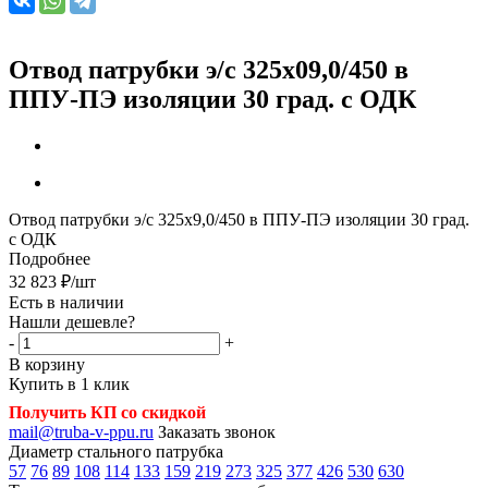
Отвод патрубки э/с 325х09,0/450 в
ППУ-ПЭ изоляции 30 град. с ОДК
Отвод патрубки э/с 325х9,0/450 в ППУ-ПЭ изоляции 30 град.
с ОДК
Подробнее
32 823
₽
/шт
Есть в наличии
Нашли дешевле?
-
+
В корзину
Купить в 1 клик
Получить КП со скидкой
mail@truba-v-ppu.ru
Заказать звонок
Диаметр стального патрубка
57
76
89
108
114
133
159
219
273
325
377
426
530
630