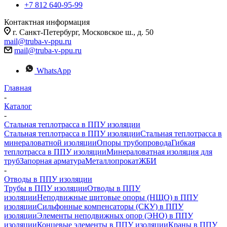
+7 812 640-95-99
Контактная информация
г. Санкт-Петербург, Московское ш., д. 50
mail@truba-v-ppu.ru
mail@truba-v-ppu.ru
WhatsApp
Главная
-
Каталог
-
Стальная теплотрасса в ППУ изоляции
Стальная теплотрасса в ППУ изоляции
Стальная теплотрасса в
минераловатной изоляции
Опоры трубопровода
Гибкая
теплотрасса в ППУ изоляции
Минераловатная изоляция для
труб
Запорная арматура
Металлопрокат
ЖБИ
-
Отводы в ППУ изоляции
Трубы в ППУ изоляции
Отводы в ППУ
изоляции
Неподвижные щитовые опоры (НЩО) в ППУ
изоляции
Cильфонные компенсаторы (СКУ) в ППУ
изоляции
Элементы неподвижных опор (ЭНО) в ППУ
изоляции
Концевые элементы в ППУ изоляции
Краны в ППУ