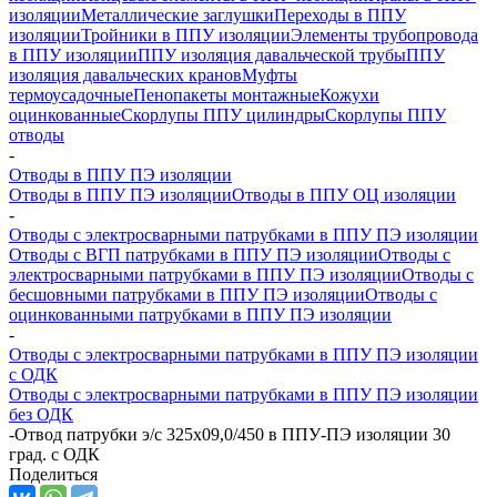
изоляции
Металлические заглушки
Переходы в ППУ
изоляции
Тройники в ППУ изоляции
Элементы трубопровода
в ППУ изоляции
ППУ изоляция давальческой трубы
ППУ
изоляция давальческих кранов
Муфты
термоусадочные
Пенопакеты монтажные
Кожухи
оцинкованные
Скорлупы ППУ цилиндры
Скорлупы ППУ
отводы
-
Отводы в ППУ ПЭ изоляции
Отводы в ППУ ПЭ изоляции
Отводы в ППУ ОЦ изоляции
-
Отводы с электросварными патрубками в ППУ ПЭ изоляции
Отводы с ВГП патрубками в ППУ ПЭ изоляции
Отводы с
электросварными патрубками в ППУ ПЭ изоляции
Отводы с
бесшовными патрубками в ППУ ПЭ изоляции
Отводы с
оцинкованными патрубками в ППУ ПЭ изоляции
-
Отводы с электросварными патрубками в ППУ ПЭ изоляции
с ОДК
Отводы с электросварными патрубками в ППУ ПЭ изоляции
без ОДК
-
Отвод патрубки э/с 325х09,0/450 в ППУ-ПЭ изоляции 30
град. с ОДК
Поделиться