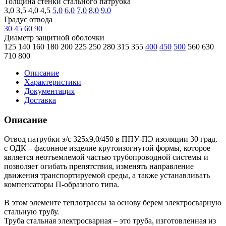
Толщина стенки стального патрубка
3,0
3,5
4,0
4,5
5,0
6,0
7,0
8,0
9,0
Градус отвода
30
45
60
90
Диаметр защитной оболочки
125
140
160
180
200
225
250
280
315
355
400
450
500
560
630
710
800
Описание
Характеристики
Документация
Доставка
Описание
Отвод патрубки э/с 325х9,0/450 в ППУ-ПЭ изоляции 30 град.
с ОДК – фасонное изделие крутоизогнутой формы, которое
является неотъемлемой частью трубопроводной системы и
позволяет огибать препятствия, изменять направление
движения транспортируемой среды, а также устанавливать
компенсаторы П-образного типа.
В этом элементе теплотрассы за основу берем электросварную
стальную трубу.
Труба стальная электросварная – это труба, изготовленная из