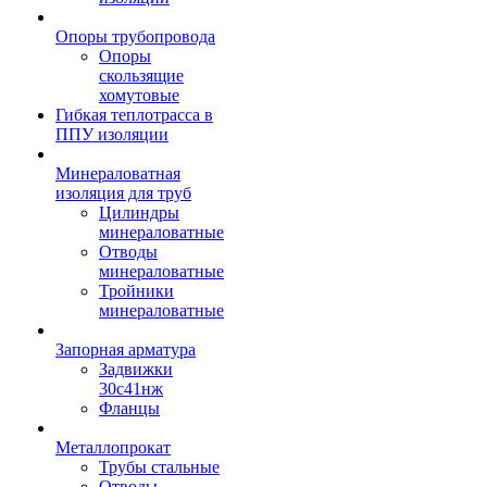
Опоры трубопровода
Опоры
скользящие
хомутовые
Гибкая теплотрасса в
ППУ изоляции
Минераловатная
изоляция для труб
Цилиндры
минераловатные
Отводы
минераловатные
Тройники
минераловатные
Запорная арматура
Задвижки
30с41нж
Фланцы
Металлопрокат
Трубы стальные
Отводы