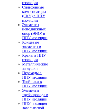
изоляции
Cильфонные
компенсаторы
(СКУ) в ППУ
изоляции
Элементы
неподвижных
опор (ЭНО) в
ППУ изоляции
Концевые
элементы в
ППУ изоляции
Краны в ППУ
изоляции
Металлические
заглушки
Переходы в
ППУ изоляции
Тройники в
ППУ изоляции
Элементы
трубопровода в
ППУ изоляции
ППУ изоляция
давальческой