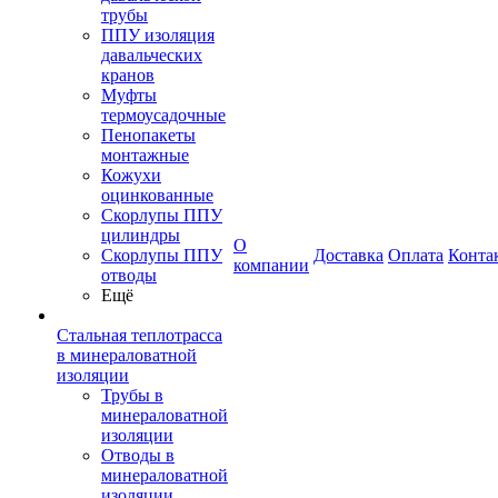
трубы
ППУ изоляция
давальческих
кранов
Муфты
термоусадочные
Пенопакеты
монтажные
Кожухи
оцинкованные
Скорлупы ППУ
цилиндры
О
Скорлупы ППУ
Доставка
Оплата
Конта
компании
отводы
Ещё
Стальная теплотрасса
в минераловатной
изоляции
Трубы в
минераловатной
изоляции
Отводы в
минераловатной
изоляции