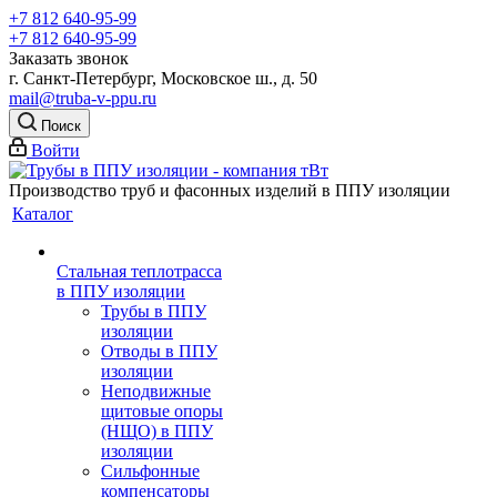
+7 812 640-95-99
+7 812 640-95-99
Заказать звонок
г. Санкт-Петербург, Московское ш., д. 50
mail@truba-v-ppu.ru
Поиск
Войти
Производство труб и фасонных изделий в ППУ изоляции
Каталог
Стальная теплотрасса
в ППУ изоляции
Трубы в ППУ
изоляции
Отводы в ППУ
изоляции
Неподвижные
щитовые опоры
(НЩО) в ППУ
изоляции
Cильфонные
компенсаторы