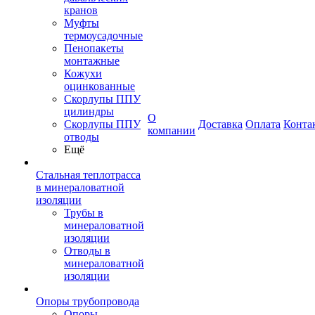
кранов
Муфты
термоусадочные
Пенопакеты
монтажные
Кожухи
оцинкованные
Скорлупы ППУ
цилиндры
О
Скорлупы ППУ
Доставка
Оплата
Конта
компании
отводы
Ещё
Стальная теплотрасса
в минераловатной
изоляции
Трубы в
минераловатной
изоляции
Отводы в
минераловатной
изоляции
Опоры трубопровода
Опоры