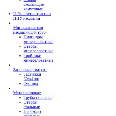
скользящие
хомутовые
Гибкая теплотрасса в
ППУ изоляции
Минераловатная
изоляция для труб
Цилиндры
минераловатные
Отводы
минераловатные
Тройники
минераловатные
Запорная арматура
Задвижки
30с41нж
Фланцы
Металлопрокат
Трубы стальные
Отводы
стальные
Переходы