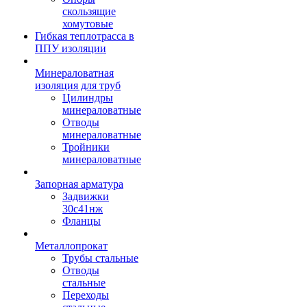
скользящие
хомутовые
Гибкая теплотрасса в
ППУ изоляции
Минераловатная
изоляция для труб
Цилиндры
минераловатные
Отводы
минераловатные
Тройники
минераловатные
Запорная арматура
Задвижки
30с41нж
Фланцы
Металлопрокат
Трубы стальные
Отводы
стальные
Переходы