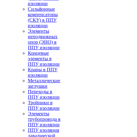
изоляции
Cильфонные
компенсаторы
(СКУ) в ППУ
изоляции
Элементы
неподвижных
опор (ЭНО) в
ППУ изоляции
Концевые
элементы в
ППУ изоляции
Краны в ППУ
изоляции
Металлические
заглушки
Переходы в
ППУ изоляции
Тройники в
ППУ изоляции
Элементы
трубопровода в
ППУ изоляции
ППУ изоляция
давальческой