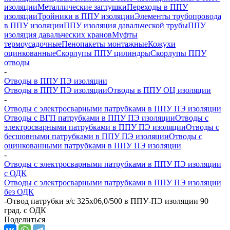
изоляции
Металлические заглушки
Переходы в ППУ
изоляции
Тройники в ППУ изоляции
Элементы трубопровода
в ППУ изоляции
ППУ изоляция давальческой трубы
ППУ
изоляция давальческих кранов
Муфты
термоусадочные
Пенопакеты монтажные
Кожухи
оцинкованные
Скорлупы ППУ цилиндры
Скорлупы ППУ
отводы
-
Отводы в ППУ ПЭ изоляции
Отводы в ППУ ПЭ изоляции
Отводы в ППУ ОЦ изоляции
-
Отводы с электросварными патрубками в ППУ ПЭ изоляции
Отводы с ВГП патрубками в ППУ ПЭ изоляции
Отводы с
электросварными патрубками в ППУ ПЭ изоляции
Отводы с
бесшовными патрубками в ППУ ПЭ изоляции
Отводы с
оцинкованными патрубками в ППУ ПЭ изоляции
-
Отводы с электросварными патрубками в ППУ ПЭ изоляции
с ОДК
Отводы с электросварными патрубками в ППУ ПЭ изоляции
без ОДК
-
Отвод патрубки э/с 325х06,0/500 в ППУ-ПЭ изоляции 90
град. с ОДК
Поделиться