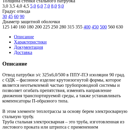
Толщина стенки стального патрубка
3,0
3,5
4,0
4,5
5,0
6,0
7,0
8,0
9,0
Градус отвода
30
45
60
90
Диаметр защитной оболочки
125
140
160
180
200
225
250
280
315
355
400
450
500
560
630
Описание
Характеристики
Документация
Доставка
Описание
Отвод патрубки э/с 325х6,0/500 в ППУ-ПЭ изоляции 90 град.
с ОДК – фасонное изделие крутоизогнутой формы, которое
является неотъемлемой частью трубопроводной системы и
позволяет огибать препятствия, изменять направление
движения транспортируемой среды, а также устанавливать
компенсаторы П-образного типа.
В этом элементе теплотрассы за основу берем электросварную
стальную трубу.
Труба стальная электросварная – это труба, изготовленная из
листового проката или штрипса с применением