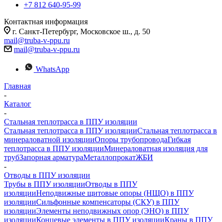
+7 812 640-95-99
Контактная информация
г. Санкт-Петербург, Московское ш., д. 50
mail@truba-v-ppu.ru
mail@truba-v-ppu.ru
WhatsApp
Главная
-
Каталог
-
Стальная теплотрасса в ППУ изоляции
Стальная теплотрасса в ППУ изоляции
Стальная теплотрасса в
минераловатной изоляции
Опоры трубопровода
Гибкая
теплотрасса в ППУ изоляции
Минераловатная изоляция для
труб
Запорная арматура
Металлопрокат
ЖБИ
-
Отводы в ППУ изоляции
Трубы в ППУ изоляции
Отводы в ППУ
изоляции
Неподвижные щитовые опоры (НЩО) в ППУ
изоляции
Cильфонные компенсаторы (СКУ) в ППУ
изоляции
Элементы неподвижных опор (ЭНО) в ППУ
изоляции
Концевые элементы в ППУ изоляции
Краны в ППУ