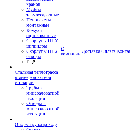
кранов
Муфты
термоусадочные
Пенопакеты
монтажные
Кожухи
оцинкованные
Скорлупы ППУ
цилиндры
О
Скорлупы ППУ
Доставка
Оплата
Конта
компании
отводы
Ещё
Стальная теплотрасса
в минераловатной
изоляции
Трубы в
минераловатной
изоляции
Отводы в
минераловатной
изоляции
Опоры трубопровода
Опоры