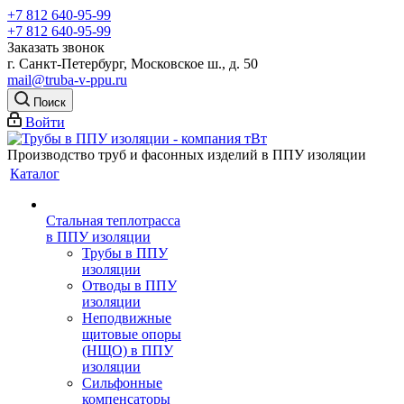
+7 812 640-95-99
+7 812 640-95-99
Заказать звонок
г. Санкт-Петербург, Московское ш., д. 50
mail@truba-v-ppu.ru
Поиск
Войти
Производство труб и фасонных изделий в ППУ изоляции
Каталог
Стальная теплотрасса
в ППУ изоляции
Трубы в ППУ
изоляции
Отводы в ППУ
изоляции
Неподвижные
щитовые опоры
(НЩО) в ППУ
изоляции
Cильфонные
компенсаторы