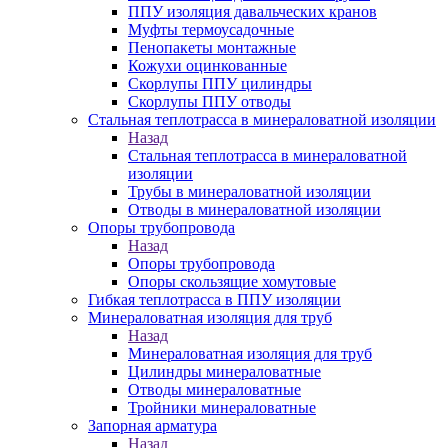
ППУ изоляция давальческих кранов
Муфты термоусадочные
Пенопакеты монтажные
Кожухи оцинкованные
Скорлупы ППУ цилиндры
Скорлупы ППУ отводы
Стальная теплотрасса в минераловатной изоляции
Назад
Стальная теплотрасса в минераловатной
изоляции
Трубы в минераловатной изоляции
Отводы в минераловатной изоляции
Опоры трубопровода
Назад
Опоры трубопровода
Опоры скользящие хомутовые
Гибкая теплотрасса в ППУ изоляции
Минераловатная изоляция для труб
Назад
Минераловатная изоляция для труб
Цилиндры минераловатные
Отводы минераловатные
Тройники минераловатные
Запорная арматура
Назад