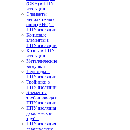
(СКУ) в ППУ
изоляции
Элементы
неподвижных
опор (ЭНО) в
ППУ изоляции
Концевые
элементы в
ППУ изоляции
Краны в ППУ
изоляции
Металлические
заглушки
Переходы в
ППУ изоляции
Тройники в
ППУ изоляции
Элементы
трубопровода в
ППУ изоляции
ППУ изоляция
давальческой
трубы
ППУ изоляция
давальческих