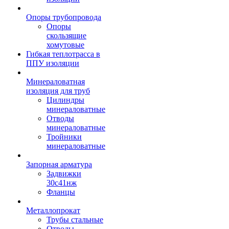
Опоры трубопровода
Опоры
скользящие
хомутовые
Гибкая теплотрасса в
ППУ изоляции
Минераловатная
изоляция для труб
Цилиндры
минераловатные
Отводы
минераловатные
Тройники
минераловатные
Запорная арматура
Задвижки
30с41нж
Фланцы
Металлопрокат
Трубы стальные
Отводы