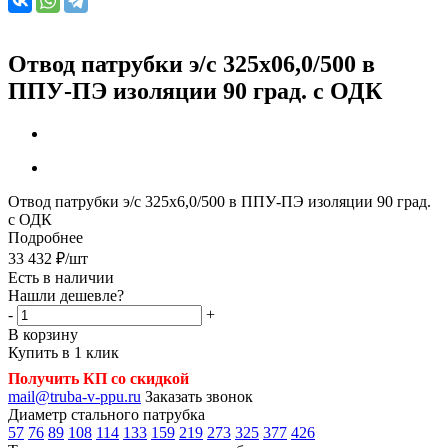
Отвод патрубки э/с 325х06,0/500 в
ППУ-ПЭ изоляции 90 град. с ОДК
Отвод патрубки э/с 325х6,0/500 в ППУ-ПЭ изоляции 90 град.
с ОДК
Подробнее
33 432
₽
/шт
Есть в наличии
Нашли дешевле?
-
+
В корзину
Купить в 1 клик
Получить КП со скидкой
mail@truba-v-ppu.ru
Заказать звонок
Диаметр стального патрубка
57
76
89
108
114
133
159
219
273
325
377
426