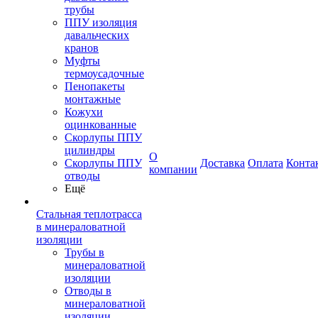
трубы
ППУ изоляция
давальческих
кранов
Муфты
термоусадочные
Пенопакеты
монтажные
Кожухи
оцинкованные
Скорлупы ППУ
цилиндры
О
Скорлупы ППУ
Доставка
Оплата
Конта
компании
отводы
Ещё
Стальная теплотрасса
в минераловатной
изоляции
Трубы в
минераловатной
изоляции
Отводы в
минераловатной
изоляции