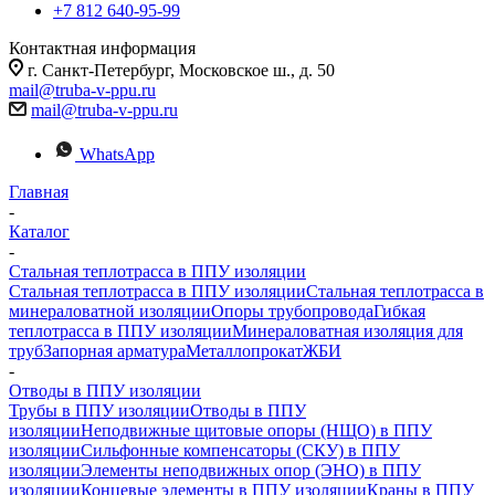
+7 812 640-95-99
Контактная информация
г. Санкт-Петербург, Московское ш., д. 50
mail@truba-v-ppu.ru
mail@truba-v-ppu.ru
WhatsApp
Главная
-
Каталог
-
Стальная теплотрасса в ППУ изоляции
Стальная теплотрасса в ППУ изоляции
Стальная теплотрасса в
минераловатной изоляции
Опоры трубопровода
Гибкая
теплотрасса в ППУ изоляции
Минераловатная изоляция для
труб
Запорная арматура
Металлопрокат
ЖБИ
-
Отводы в ППУ изоляции
Трубы в ППУ изоляции
Отводы в ППУ
изоляции
Неподвижные щитовые опоры (НЩО) в ППУ
изоляции
Cильфонные компенсаторы (СКУ) в ППУ
изоляции
Элементы неподвижных опор (ЭНО) в ППУ
изоляции
Концевые элементы в ППУ изоляции
Краны в ППУ