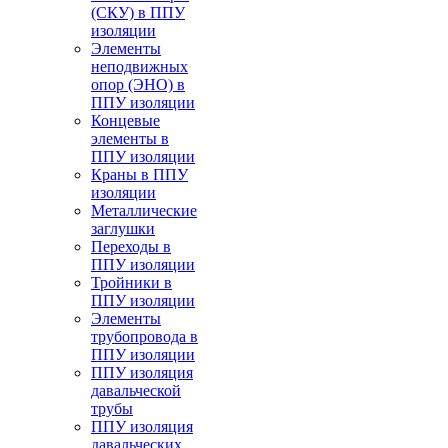
(СКУ) в ППУ
изоляции
Элементы
неподвижных
опор (ЭНО) в
ППУ изоляции
Концевые
элементы в
ППУ изоляции
Краны в ППУ
изоляции
Металлические
заглушки
Переходы в
ППУ изоляции
Тройники в
ППУ изоляции
Элементы
трубопровода в
ППУ изоляции
ППУ изоляция
давальческой
трубы
ППУ изоляция
давальческих