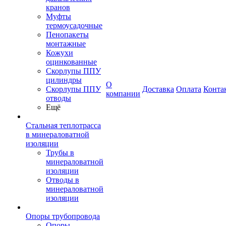
кранов
Муфты
термоусадочные
Пенопакеты
монтажные
Кожухи
оцинкованные
Скорлупы ППУ
цилиндры
О
Скорлупы ППУ
Доставка
Оплата
Конта
компании
отводы
Ещё
Стальная теплотрасса
в минераловатной
изоляции
Трубы в
минераловатной
изоляции
Отводы в
минераловатной
изоляции
Опоры трубопровода
Опоры