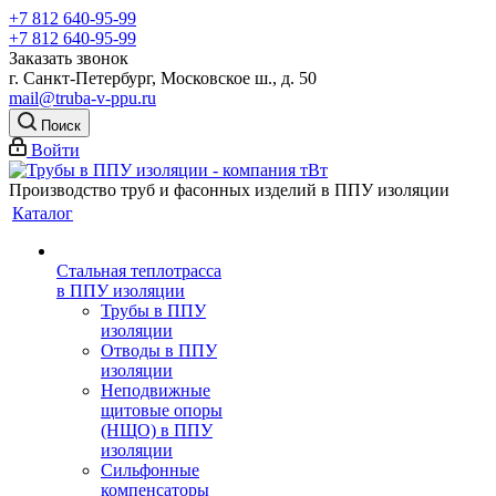
+7 812 640-95-99
+7 812 640-95-99
Заказать звонок
г. Санкт-Петербург, Московское ш., д. 50
mail@truba-v-ppu.ru
Поиск
Войти
Производство труб и фасонных изделий в ППУ изоляции
Каталог
Стальная теплотрасса
в ППУ изоляции
Трубы в ППУ
изоляции
Отводы в ППУ
изоляции
Неподвижные
щитовые опоры
(НЩО) в ППУ
изоляции
Cильфонные
компенсаторы