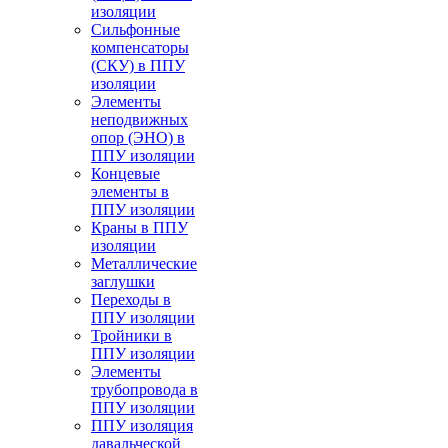
изоляции
Cильфонные
компенсаторы
(СКУ) в ППУ
изоляции
Элементы
неподвижных
опор (ЭНО) в
ППУ изоляции
Концевые
элементы в
ППУ изоляции
Краны в ППУ
изоляции
Металлические
заглушки
Переходы в
ППУ изоляции
Тройники в
ППУ изоляции
Элементы
трубопровода в
ППУ изоляции
ППУ изоляция
давальческой