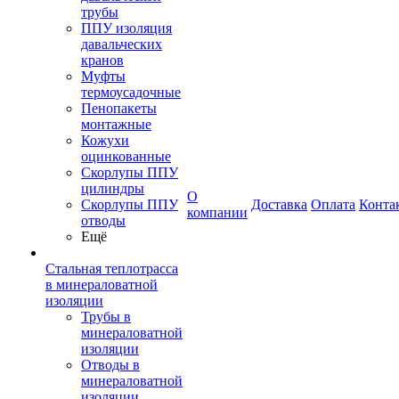
трубы
ППУ изоляция
давальческих
кранов
Муфты
термоусадочные
Пенопакеты
монтажные
Кожухи
оцинкованные
Скорлупы ППУ
цилиндры
О
Скорлупы ППУ
Доставка
Оплата
Конта
компании
отводы
Ещё
Стальная теплотрасса
в минераловатной
изоляции
Трубы в
минераловатной
изоляции
Отводы в
минераловатной
изоляции