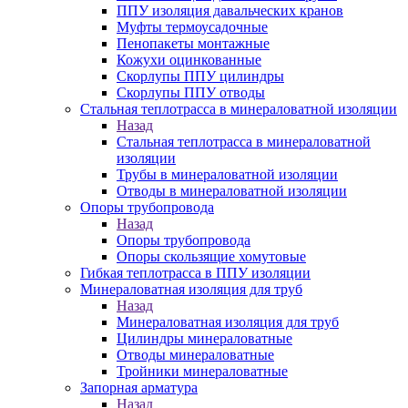
ППУ изоляция давальческих кранов
Муфты термоусадочные
Пенопакеты монтажные
Кожухи оцинкованные
Скорлупы ППУ цилиндры
Скорлупы ППУ отводы
Стальная теплотрасса в минераловатной изоляции
Назад
Стальная теплотрасса в минераловатной
изоляции
Трубы в минераловатной изоляции
Отводы в минераловатной изоляции
Опоры трубопровода
Назад
Опоры трубопровода
Опоры скользящие хомутовые
Гибкая теплотрасса в ППУ изоляции
Минераловатная изоляция для труб
Назад
Минераловатная изоляция для труб
Цилиндры минераловатные
Отводы минераловатные
Тройники минераловатные
Запорная арматура
Назад