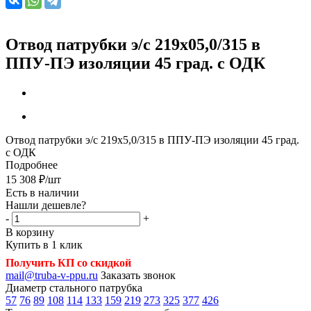
Отвод патрубки э/с 219х05,0/315 в
ППУ-ПЭ изоляции 45 град. с ОДК
Отвод патрубки э/с 219х5,0/315 в ППУ-ПЭ изоляции 45 град.
с ОДК
Подробнее
15 308
₽
/шт
Есть в наличии
Нашли дешевле?
-
+
В корзину
Купить в 1 клик
Получить КП со скидкой
mail@truba-v-ppu.ru
Заказать звонок
Диаметр стального патрубка
57
76
89
108
114
133
159
219
273
325
377
426