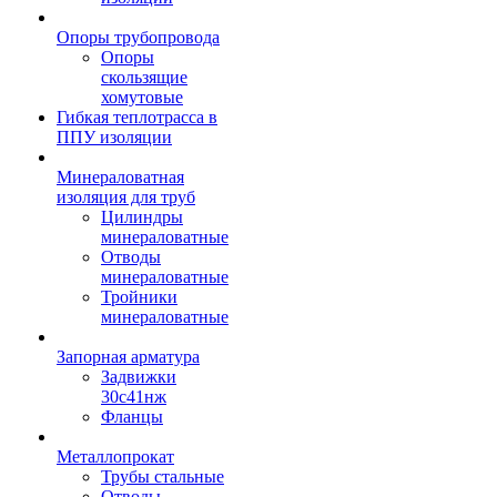
Опоры трубопровода
Опоры
скользящие
хомутовые
Гибкая теплотрасса в
ППУ изоляции
Минераловатная
изоляция для труб
Цилиндры
минераловатные
Отводы
минераловатные
Тройники
минераловатные
Запорная арматура
Задвижки
30с41нж
Фланцы
Металлопрокат
Трубы стальные
Отводы