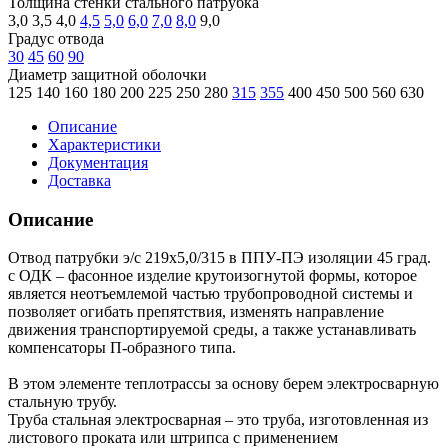
Толщина стенки стального патрубка
3,0
3,5
4,0
4,5
5,0
6,0
7,0
8,0
9,0
Градус отвода
30
45
60
90
Диаметр защитной оболочки
125
140
160
180
200
225
250
280
315
355
400
450
500
560
630
Описание
Характеристики
Документация
Доставка
Описание
Отвод патрубки э/с 219х5,0/315 в ППУ-ПЭ изоляции 45 град.
с ОДК – фасонное изделие крутоизогнутой формы, которое
является неотъемлемой частью трубопроводной системы и
позволяет огибать препятствия, изменять направление
движения транспортируемой среды, а также устанавливать
компенсаторы П-образного типа.
В этом элементе теплотрассы за основу берем электросварную
стальную трубу.
Труба стальная электросварная – это труба, изготовленная из
листового проката или штрипса с применением