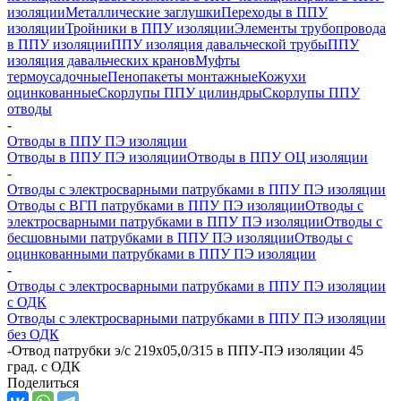
изоляции
Металлические заглушки
Переходы в ППУ
изоляции
Тройники в ППУ изоляции
Элементы трубопровода
в ППУ изоляции
ППУ изоляция давальческой трубы
ППУ
изоляция давальческих кранов
Муфты
термоусадочные
Пенопакеты монтажные
Кожухи
оцинкованные
Скорлупы ППУ цилиндры
Скорлупы ППУ
отводы
-
Отводы в ППУ ПЭ изоляции
Отводы в ППУ ПЭ изоляции
Отводы в ППУ ОЦ изоляции
-
Отводы с электросварными патрубками в ППУ ПЭ изоляции
Отводы с ВГП патрубками в ППУ ПЭ изоляции
Отводы с
электросварными патрубками в ППУ ПЭ изоляции
Отводы с
бесшовными патрубками в ППУ ПЭ изоляции
Отводы с
оцинкованными патрубками в ППУ ПЭ изоляции
-
Отводы с электросварными патрубками в ППУ ПЭ изоляции
с ОДК
Отводы с электросварными патрубками в ППУ ПЭ изоляции
без ОДК
-
Отвод патрубки э/с 219х05,0/315 в ППУ-ПЭ изоляции 45
град. с ОДК
Поделиться