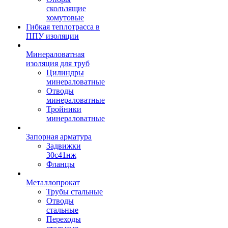
скользящие
хомутовые
Гибкая теплотрасса в
ППУ изоляции
Минераловатная
изоляция для труб
Цилиндры
минераловатные
Отводы
минераловатные
Тройники
минераловатные
Запорная арматура
Задвижки
30с41нж
Фланцы
Металлопрокат
Трубы стальные
Отводы
стальные
Переходы