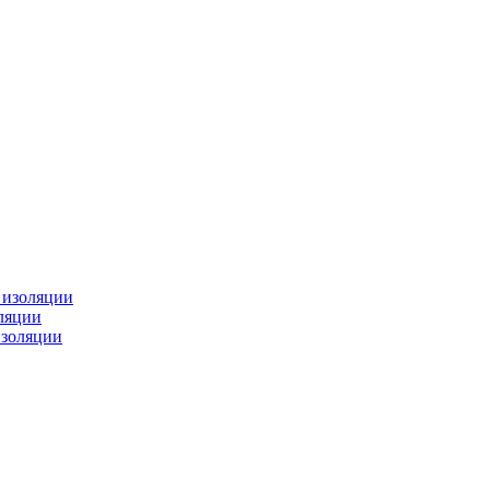
изоляции
ляции
золяции