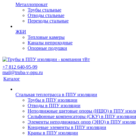
Металлопрокат
Трубы стальные
Отводы стальные
Переходы стальные
ЖБИ
Тепловые камеры
Каналы непроходные
Опорные подушки
+7 812 640-95-99
mail@truba-v-ppu.ru
Каталог
Стальная теплотрасса в ППУ изоляции
Трубы в ППУ изоляции
Отводы в ППУ изоляции
Неподвижные щитовые опоры (НЩО) в ППУ изол
Cильфонные компенсаторы (СКУ) в ППУ изоляци
Элементы неподвижных опор (ЭНО) в ППУ изоля
Концевые элементы в ППУ изоляции
Краны в ППУ изоляции