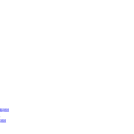
яции
и
ции