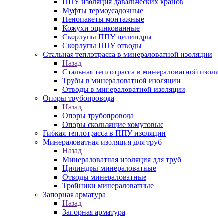
ППУ изоляция давальческих кранов
Муфты термоусадочные
Пенопакеты монтажные
Кожухи оцинкованные
Скорлупы ППУ цилиндры
Скорлупы ППУ отводы
Стальная теплотрасса в минераловатной изоляции
Назад
Стальная теплотрасса в минераловатной изол
Трубы в минераловатной изоляции
Отводы в минераловатной изоляции
Опоры трубопровода
Назад
Опоры трубопровода
Опоры скользящие хомутовые
Гибкая теплотрасса в ППУ изоляции
Минераловатная изоляция для труб
Назад
Минераловатная изоляция для труб
Цилиндры минераловатные
Отводы минераловатные
Тройники минераловатные
Запорная арматура
Назад
Запорная арматура