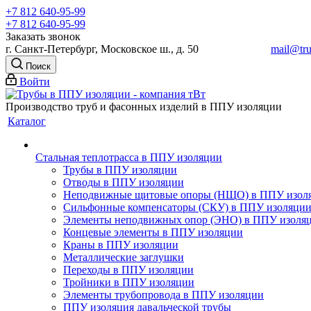
+7 812 640-95-99
+7 812 640-95-99
Заказать звонок
г. Санкт-Петербург, Московское ш., д. 50
mail@tru
Поиск
Войти
Производство труб и фасонных изделий в ППУ изоляции
Каталог
Стальная теплотрасса в ППУ изоляции
Трубы в ППУ изоляции
Отводы в ППУ изоляции
Неподвижные щитовые опоры (НЩО) в ППУ изол
Cильфонные компенсаторы (СКУ) в ППУ изоляци
Элементы неподвижных опор (ЭНО) в ППУ изоля
Концевые элементы в ППУ изоляции
Краны в ППУ изоляции
Металлические заглушки
Переходы в ППУ изоляции
Тройники в ППУ изоляции
Элементы трубопровода в ППУ изоляции
ППУ изоляция давальческой трубы