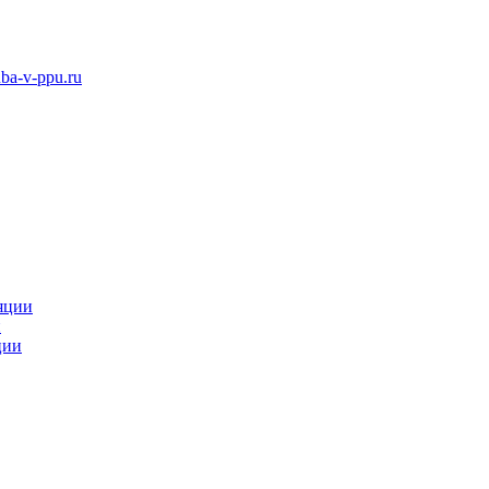
ba-v-ppu.ru
яции
и
ции