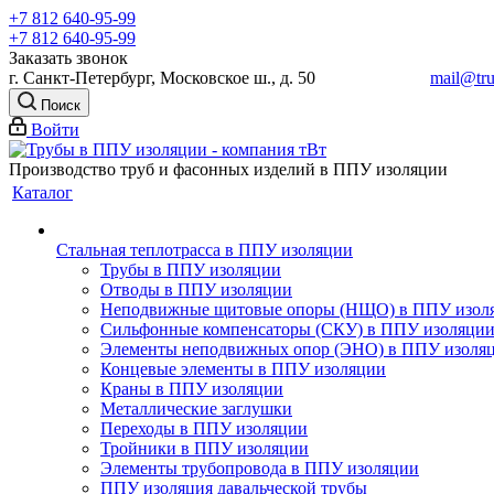
+7 812 640-95-99
+7 812 640-95-99
Заказать звонок
г. Санкт-Петербург, Московское ш., д. 50
mail@tru
Поиск
Войти
Производство труб и фасонных изделий в ППУ изоляции
Каталог
Стальная теплотрасса в ППУ изоляции
Трубы в ППУ изоляции
Отводы в ППУ изоляции
Неподвижные щитовые опоры (НЩО) в ППУ изол
Cильфонные компенсаторы (СКУ) в ППУ изоляци
Элементы неподвижных опор (ЭНО) в ППУ изоля
Концевые элементы в ППУ изоляции
Краны в ППУ изоляции
Металлические заглушки
Переходы в ППУ изоляции
Тройники в ППУ изоляции
Элементы трубопровода в ППУ изоляции
ППУ изоляция давальческой трубы