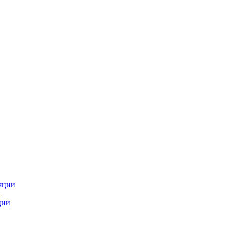
яции
и
ции