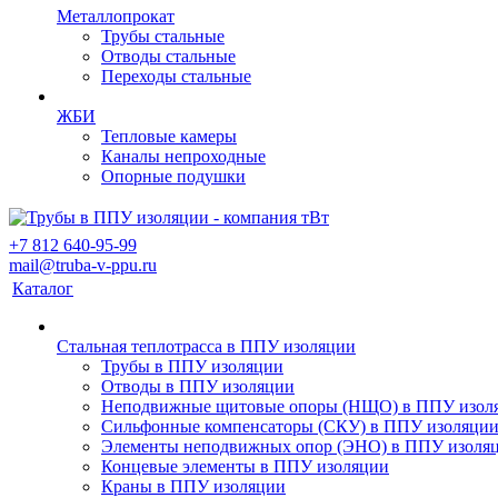
Металлопрокат
Трубы стальные
Отводы стальные
Переходы стальные
ЖБИ
Тепловые камеры
Каналы непроходные
Опорные подушки
+7 812 640-95-99
mail@truba-v-ppu.ru
Каталог
Стальная теплотрасса в ППУ изоляции
Трубы в ППУ изоляции
Отводы в ППУ изоляции
Неподвижные щитовые опоры (НЩО) в ППУ изол
Cильфонные компенсаторы (СКУ) в ППУ изоляци
Элементы неподвижных опор (ЭНО) в ППУ изоля
Концевые элементы в ППУ изоляции
Краны в ППУ изоляции