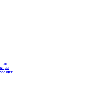
изоляции
ляции
золяции