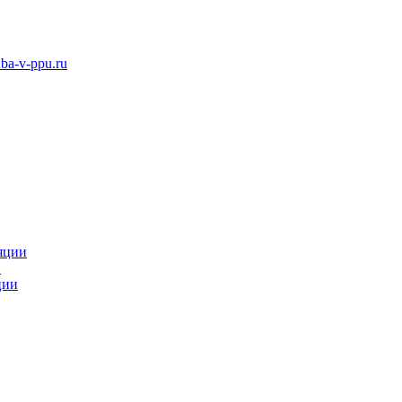
ba-v-ppu.ru
яции
и
ции