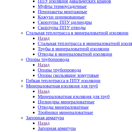
ППУ изоляция давальческих кранов
Муфты термоусадочные
Пенопакеты монтажные
Кожухи оцинкованные
Скорлупы ППУ цилиндры
Скорлупы ППУ отводы
Стальная теплотрасса в минераловатной изоляции
Назад
Стальная теплотрасса в минераловатной изол
Трубы в минераловатной изоляции
Отводы в минераловатной изоляции
Опоры трубопровода
Назад
Опоры трубопровода
Опоры скользящие хомутовые
Гибкая теплотрасса в ППУ изоляции
Минераловатная изоляция для труб
Назад
Минераловатная изоляция для труб
Цилиндры минераловатные
Отводы минераловатные
Тройники минераловатные
Запорная арматура
Назад
Запорная арматура