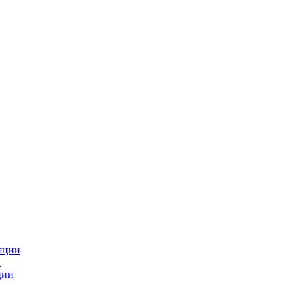
яции
и
ции