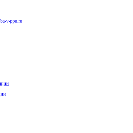
ba-v-ppu.ru
яции
и
ции