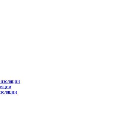
изоляции
ляции
золяции