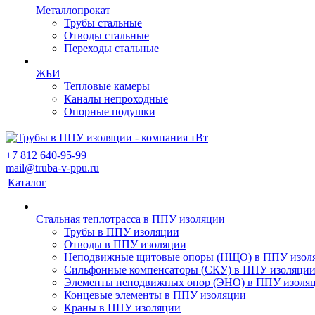
Металлопрокат
Трубы стальные
Отводы стальные
Переходы стальные
ЖБИ
Тепловые камеры
Каналы непроходные
Опорные подушки
+7 812 640-95-99
mail@truba-v-ppu.ru
Каталог
Стальная теплотрасса в ППУ изоляции
Трубы в ППУ изоляции
Отводы в ППУ изоляции
Неподвижные щитовые опоры (НЩО) в ППУ изол
Cильфонные компенсаторы (СКУ) в ППУ изоляци
Элементы неподвижных опор (ЭНО) в ППУ изоля
Концевые элементы в ППУ изоляции
Краны в ППУ изоляции