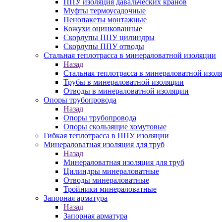
ППУ изоляция давальческих кранов
Муфты термоусадочные
Пенопакеты монтажные
Кожухи оцинкованные
Скорлупы ППУ цилиндры
Скорлупы ППУ отводы
Стальная теплотрасса в минераловатной изоляции
Назад
Стальная теплотрасса в минераловатной изол
Трубы в минераловатной изоляции
Отводы в минераловатной изоляции
Опоры трубопровода
Назад
Опоры трубопровода
Опоры скользящие хомутовые
Гибкая теплотрасса в ППУ изоляции
Минераловатная изоляция для труб
Назад
Минераловатная изоляция для труб
Цилиндры минераловатные
Отводы минераловатные
Тройники минераловатные
Запорная арматура
Назад
Запорная арматура