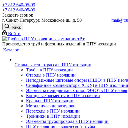
+7 812 640-95-99
+7 812 640-95-99
Заказать звонок
г. Санкт-Петербург, Московское ш., д. 50
mail@tru
Поиск
Войти
Производство труб и фасонных изделий в ППУ изоляции
Каталог
Стальная теплотрасса в ППУ изоляции
Трубы в ППУ изоляции
Отводы в ППУ изоляции
Неподвижные щитовые опоры (НЩО) в ППУ изол
Cильфонные компенсаторы (СКУ) в ППУ изоляци
Элементы неподвижных опор (ЭНО) в ППУ изоля
Концевые элементы в ППУ изоляции
Краны в ППУ изоляции
Металлические заглушки
Переходы в ППУ изоляции
Тройники в ППУ изоляции
Элементы трубопровода в ППУ изоляции
ППУ изоляция давальческой трубы