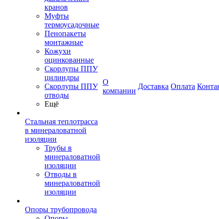
кранов
Муфты
термоусадочные
Пенопакеты
монтажные
Кожухи
оцинкованные
Скорлупы ППУ
цилиндры
О
Скорлупы ППУ
Доставка
Оплата
Конта
компании
отводы
Ещё
Стальная теплотрасса
в минераловатной
изоляции
Трубы в
минераловатной
изоляции
Отводы в
минераловатной
изоляции
Опоры трубопровода
Опоры