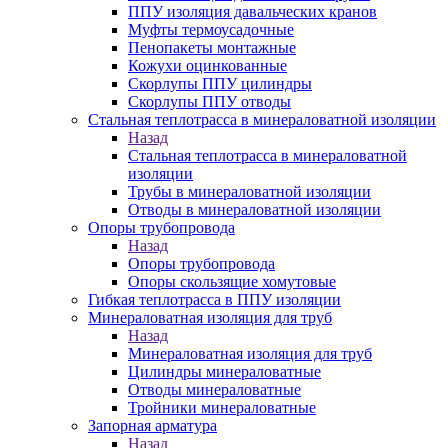
ППУ изоляция давальческих кранов
Муфты термоусадочные
Пенопакеты монтажные
Кожухи оцинкованные
Скорлупы ППУ цилиндры
Скорлупы ППУ отводы
Стальная теплотрасса в минераловатной изоляции
Назад
Стальная теплотрасса в минераловатной
изоляции
Трубы в минераловатной изоляции
Отводы в минераловатной изоляции
Опоры трубопровода
Назад
Опоры трубопровода
Опоры скользящие хомутовые
Гибкая теплотрасса в ППУ изоляции
Минераловатная изоляция для труб
Назад
Минераловатная изоляция для труб
Цилиндры минераловатные
Отводы минераловатные
Тройники минераловатные
Запорная арматура
Назад