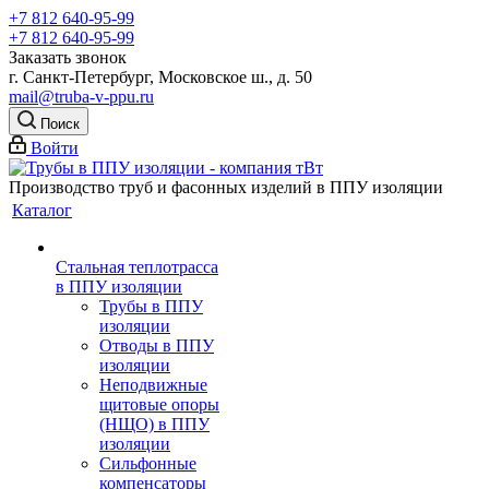
+7 812 640-95-99
+7 812 640-95-99
Заказать звонок
г. Санкт-Петербург, Московское ш., д. 50
mail@truba-v-ppu.ru
Поиск
Войти
Производство труб и фасонных изделий в ППУ изоляции
Каталог
Стальная теплотрасса
в ППУ изоляции
Трубы в ППУ
изоляции
Отводы в ППУ
изоляции
Неподвижные
щитовые опоры
(НЩО) в ППУ
изоляции
Cильфонные
компенсаторы