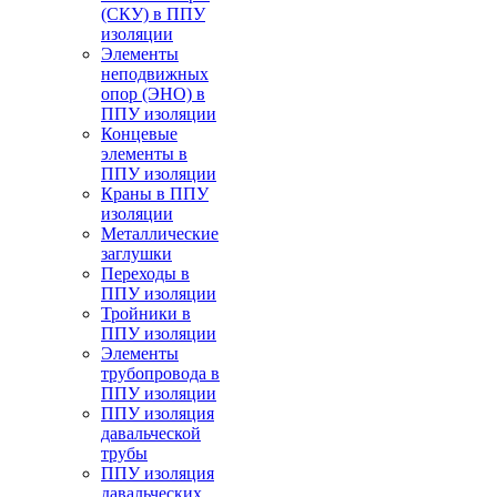
(СКУ) в ППУ
изоляции
Элементы
неподвижных
опор (ЭНО) в
ППУ изоляции
Концевые
элементы в
ППУ изоляции
Краны в ППУ
изоляции
Металлические
заглушки
Переходы в
ППУ изоляции
Тройники в
ППУ изоляции
Элементы
трубопровода в
ППУ изоляции
ППУ изоляция
давальческой
трубы
ППУ изоляция
давальческих