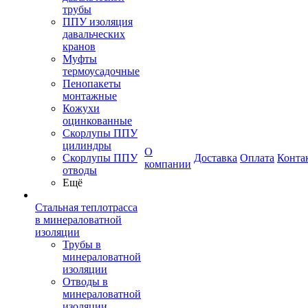
трубы
ППУ изоляция
давальческих
кранов
Муфты
термоусадочные
Пенопакеты
монтажные
Кожухи
оцинкованные
Скорлупы ППУ
цилиндры
О
Скорлупы ППУ
Доставка
Оплата
Конта
компании
отводы
Ещё
Стальная теплотрасса
в минераловатной
изоляции
Трубы в
минераловатной
изоляции
Отводы в
минераловатной
изоляции