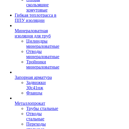
скользящие
хомутовые
Гибкая теплотрасса в
ППУ изоляции
Минераловатная
изоляция для труб
Цилиндры
минераловатные
Отводы
минераловатные
Тройники
минераловатные
Запорная арматура
Задвижки
30с41нж
Фланцы
Металлопрокат
Трубы стальные
Отводы
стальные
Переходы