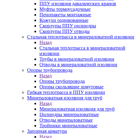
ППУ изоляция давальческих кранов
Муфты термоусадочные
Пенопакеты монтажные
Кожухи оцинкованные
Скорлупы ППУ цилиндры
Скорлупы ППУ отводы
Стальная теплотрасса в минераловатной изоляции
Назад
Стальная теплотрасса в минераловатной
изоляции
Трубы в минераловатной изоляции
Отводы в минераловатной изоляции
Опоры трубопровода
Назад
Опоры трубопровода
Опоры скользящие хомутовые
Гибкая теплотрасса в ППУ изоляции
Минераловатная изоляция для труб
Назад
Минераловатная изоляция для труб
Цилиндры минераловатные
Отводы минераловатные
Тройники минераловатные
Запорная арматура
Назад