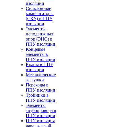
изоляции
Cильфонные
компенсаторы
(СКУ) в ППУ
изоляции
Элементы
неподвижных
опор (ЭНО) в
ППУ изоляции
Концевые
элементы в
ППУ изоляции
Краны в ППУ
изоляции
Металлические
заглушки
Переходы в
ППУ изоляции
Тройники в
ППУ изоляции
Элементы
трубопровода в
ППУ изоляции
ППУ изоляция
давальческой