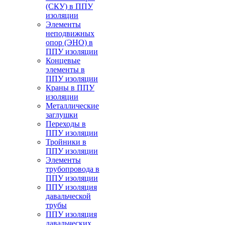
(СКУ) в ППУ
изоляции
Элементы
неподвижных
опор (ЭНО) в
ППУ изоляции
Концевые
элементы в
ППУ изоляции
Краны в ППУ
изоляции
Металлические
заглушки
Переходы в
ППУ изоляции
Тройники в
ППУ изоляции
Элементы
трубопровода в
ППУ изоляции
ППУ изоляция
давальческой
трубы
ППУ изоляция
давальческих