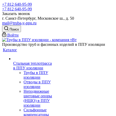
+7 812 640-95-99
+7 812 640-95-99
Заказать звонок
г. Санкт-Петербург, Московское ш., д. 50
mail@truba-v-ppu.ru
Поиск
Войти
Производство труб и фасонных изделий в ППУ изоляции
Каталог
Стальная теплотрасса
в ППУ изоляции
Трубы в ППУ
изоляции
Отводы в ППУ
изоляции
Неподвижные
щитовые опоры
(НЩО) в ППУ
изоляции
Cильфонные
компенсаторы