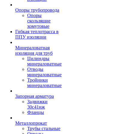
Опоры трубопровода
Опоры
скользящие
хомутовые
Гибкая теплотрасса в
ППУ изоляции
Минераловатная
изоляция для труб
Цилиндры
минераловатные
Отводы
минераловатные
Тройники
минераловатные
Запорная арматура
Задвижки
30с41нж
Фланцы
Металлопрокат
Трубы стальные
Отводы