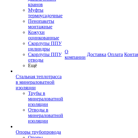
кранов
Муфты
термоусадочные
Пенопакеты
монтажные
Кожухи
оцинкованные
Скорлупы ППУ
цилиндры
О
Скорлупы ППУ
Доставка
Оплата
Конта
компании
отводы
Ещё
Стальная теплотрасса
в минераловатной
изоляции
Трубы в
минераловатной
изоляции
Отводы в
минераловатной
изоляции
Опоры трубопровода
Опоры