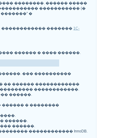
���� ��������. ������ �����
����������� ����������� (�
�������" �
� ������������ �������
1C-
��� ������ � ���� ������.
������. ��� ����������
� �� ������ ������������
���������� ������������.
��� ������.
 ������ � ��������
����.
� ������.
��� ������.
������� ������������ InnoDB.