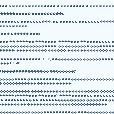
��, ����� ���������� � �������� � ��� �����
����������� ����������):
������ ����������. �� ������ �����������
�� �������.
�� � ���������):
��� �� ������ �������, ������� ���������� 
��� ��� ������������, �� �������� �������� 
�����:
���������� ������, ���� ��������� �
���� ��������� UTF-8, ���������� ����������
� UTF-8".
 (��������������� ��������):
���������� ����������� ����������� ������
� ����������� ������ �����.
����������� ����������� ����������� �����
����� (������� ������), ����������� ������
 ��������� �� ��������������� ������� � �
������� �� ���������� ����������������.
����������� ��������������� ���������� ��