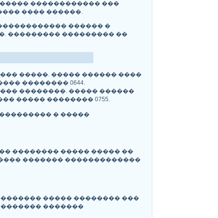
������ ������������ ���
���� ���� ������.
 ������������ ������ �
�. ��������� ��������� ��
��� �����. ����� ������ ����
�� �������� 0644.
��� ��������. ����� ������
� ����� �������� 0755.
���������� � �����
�� �������� ����� ����� ��
����� ������� �������������
�������� ����� �������� ���
 ������� �������