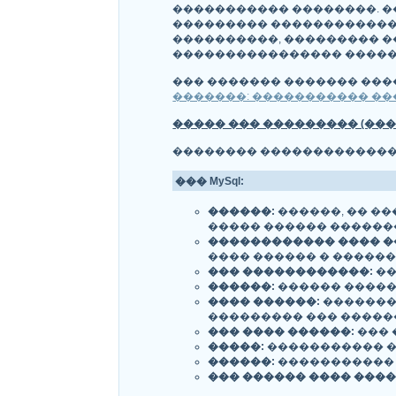
����������� ��������. �
��������� ������������
����������, ��������� �
���������������� ������
��� ������� ������� ��
�������: ����������� �
����� ��� ��������� (���
�������� ��������������
��� MySql:
������:
������, �� �
����� ������ �������� l
������������ ���� �
���� ������ � �����
��� ������������:
��
������:
������ �����
���� ������:
�������
��������� ��� �����
��� ���� ������:
��� 
�����:
����������� �
������:
����������� 
��� ������ ���� ����