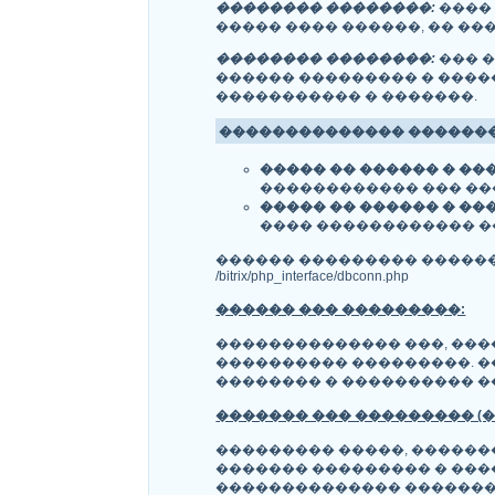
�������� ��������:
����
����� ���� ������, �� ��
�������� ��������:
��� �
������ ��������� � ����
����������� � �������.
�������������� �������
����� �� ������ � ��
������������ ��� ���
����� �� ������ � ��
���� ������������ ��
������ ��������� ������
/bitrix/php_interface/dbconn.php
������ ��� ���������:
�������������� ���, ���
���������� ���������. 
�������� � ���������� �
������� ��� ��������� (
��������� �����, ������
������� ��������� � ���
�������������� �������