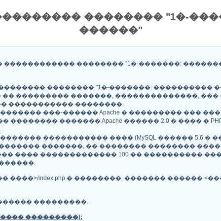
�������� �������� "1�-��
������"
 ������������ �������� "1�-�������: ������
������� �������� "1�-�������: ���������� ��
�� ��������� �������, ��������������, ���
� ����������� ��������.
������ ���-������ Apache � ��������� ��� ���
������� ������� Apache ������ 2.0 � ���� � PHP
.
������ ����������� ���� (MySQL ������ 5.6 � ��
������ �������, �� �������� �������� ���� 
��� ���� ������������� 100 �� ���������� �
������.
��� ����>/index.php � ��������, ������� ������ 
������ ���������.
���� ���������):