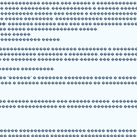
������������� ����� ��� ����� � �����������
� ���� ��������. ����������� � ������ �����
��������� ����� ��� ����� � �������������
�� ����� ��������. ������������� ���������
�:
������� ������ ��� ��� ��� �������� ���
�� ����� �������������� �����.
��� �����.
����������� �����.
�������������� ������� �������� � �������
 ���������� ������� � ��������, ���� �� ���
 �� ������� ������� ����-����� ��� �������
������ ���������.
� "������" � ������� �������� ����� � ���
����� � ������ ������� ������� �� ��������
�� ������ ������� ��� ������ �����. ������
���� ����������� �� ������� �������� ����
������ ���������� �������� ����� ��� �����
��� ������ ����� �������� ������������ ���