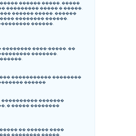
����� ������ �����. �����
� ��������� ����� � �����.
��� ������ �����. ������
���� �������� ������.
��������� ������.
 �������� ����-�����. ��
��������� �������.
������.
����� ����������� ��������
�������� ������
� ���������� �������
�, � ����� ��������
����� �� ������ ����
��� �������� �����.