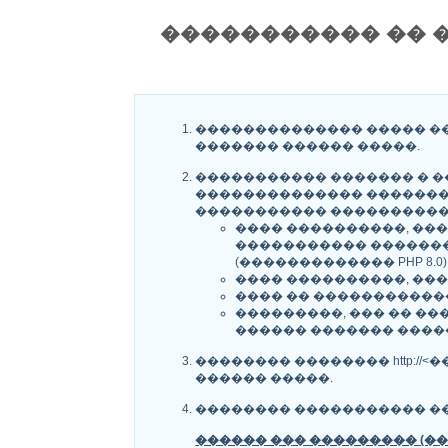
����������� �� �
�������������� ����� ��
������� ������ �����.
����������� ������� � ��
�������������� ������� 
����������� ����������
���� ����������, ����
����������� �������� �
(������������� PHP 8.0)
���� ����������, ����
���� �� ������������
���������, ��� �� ��
������ ������� ����
�������� �������� http://<
������ �����.
�������� ����������� �
������ ��� ��������� (��