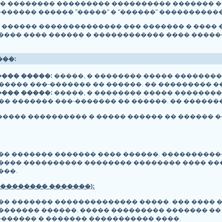
 � �������� ��������� ���������� ������� 
������� ������ "�����" � "������" ����������
 ������ �������������� ��� ������� � ����
���� ���� ������ � ������������ ���� �����
��:
���� �����:
�����, � �������� ����� ��������
���� ���-������� �� ������. �� ��������� ���
���� �����:
�����, � �������� ����� ��������
� ������� ���-������� �� ������. �� ��������
���� ���������� � ����� ������ �� ������ 
�� ������� ������� ���� ������. ����������
����� ���������� �������� �������� ���� �
���.
��������� �������):
�� ������� �������������� �����. ��� ���� 
������� ������. ����� ��������� ������� ��
������ � ������� ����������� ����.