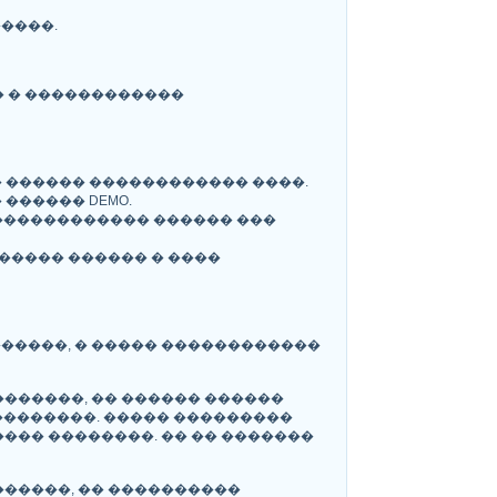
����.
� � ������������
� ������ ������������ ����.
������ DEMO.
������������ ������ ���
����� ������ � ����
�����, � ����� ������������
������, �� ������ ������
��������. ����� ���������
��� ��������. �� �� �������
�����, �� ����������