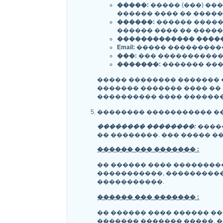
�����:
����� (���) �
������ ���� �� �����
������:
������ �����
������ ���� �� ����
������������� �����
Email:
����� ���������
���:
��� �����������
�������:
������� ���
����� �������� ������� 
������� ������� ���� ��
���������� ���� �������
�������� ����������� �
�������� ��������:
�����
�� ��������. ��� ����� 
������ ��� ������� :
�� ������ ���� ��������
�����������, ����������
�����������.
������ ��� ������� :
�� ������ ���� ������ �
������� ������� �����. 