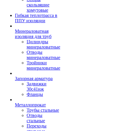
скользящие
хомутовые
Гибкая теплотрасса в
ППУ изоляции
Минераловатная
изоляция для труб
Цилиндры
минераловатные
Отводы
минераловатные
Тройники
минераловатные
Запорная арматура
Задвижки
30с41нж
Фланцы
Металлопрокат
Трубы стальные
Отводы
стальные
Переходы