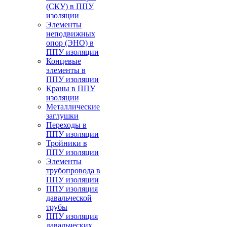
(СКУ) в ППУ
изоляции
Элементы
неподвижных
опор (ЭНО) в
ППУ изоляции
Концевые
элементы в
ППУ изоляции
Краны в ППУ
изоляции
Металлические
заглушки
Переходы в
ППУ изоляции
Тройники в
ППУ изоляции
Элементы
трубопровода в
ППУ изоляции
ППУ изоляция
давальческой
трубы
ППУ изоляция
давальческих