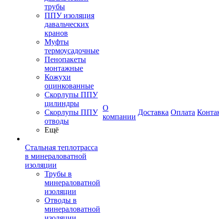
трубы
ППУ изоляция
давальческих
кранов
Муфты
термоусадочные
Пенопакеты
монтажные
Кожухи
оцинкованные
Скорлупы ППУ
цилиндры
О
Скорлупы ППУ
Доставка
Оплата
Конта
компании
отводы
Ещё
Стальная теплотрасса
в минераловатной
изоляции
Трубы в
минераловатной
изоляции
Отводы в
минераловатной
изоляции