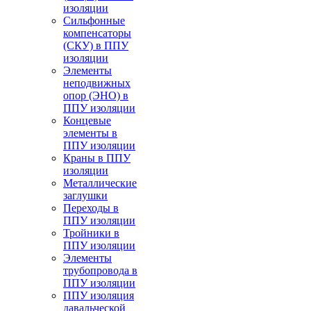
изоляции
Cильфонные
компенсаторы
(СКУ) в ППУ
изоляции
Элементы
неподвижных
опор (ЭНО) в
ППУ изоляции
Концевые
элементы в
ППУ изоляции
Краны в ППУ
изоляции
Металлические
заглушки
Переходы в
ППУ изоляции
Тройники в
ППУ изоляции
Элементы
трубопровода в
ППУ изоляции
ППУ изоляция
давальческой