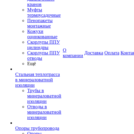
кранов
Муфты
термоусадочные
Пенопакеты
монтажные
Кожухи
оцинкованные
Скорлупы ППУ
цилиндры
О
Скорлупы ППУ
Доставка
Оплата
Конта
компании
отводы
Ещё
Стальная теплотрасса
в минераловатной
изоляции
Трубы в
минераловатной
изоляции
Отводы в
минераловатной
изоляции
Опоры трубопровода
Опоры