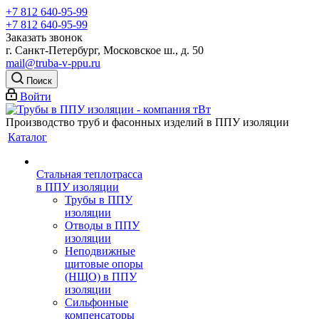
+7 812 640-95-99
+7 812 640-95-99
Заказать звонок
г. Санкт-Петербург, Московское ш., д. 50
mail@truba-v-ppu.ru
Поиск
Войти
Производство труб и фасонных изделий в ППУ изоляции
Каталог
Стальная теплотрасса
в ППУ изоляции
Трубы в ППУ
изоляции
Отводы в ППУ
изоляции
Неподвижные
щитовые опоры
(НЩО) в ППУ
изоляции
Cильфонные
компенсаторы