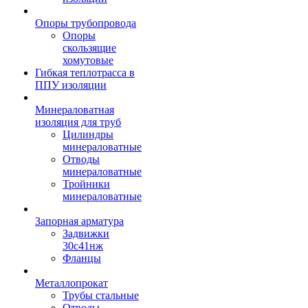
Опоры трубопровода
Опоры
скользящие
хомутовые
Гибкая теплотрасса в
ППУ изоляции
Минераловатная
изоляция для труб
Цилиндры
минераловатные
Отводы
минераловатные
Тройники
минераловатные
Запорная арматура
Задвижки
30с41нж
Фланцы
Металлопрокат
Трубы стальные
Отводы