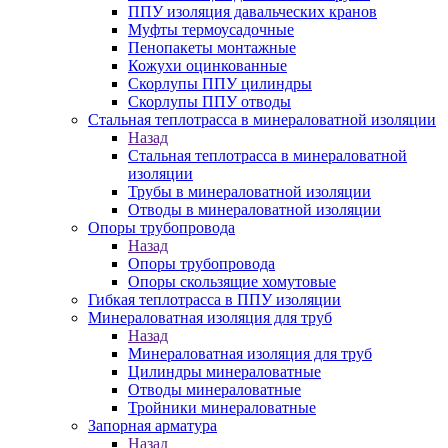
ППУ изоляция давальческих кранов
Муфты термоусадочные
Пенопакеты монтажные
Кожухи оцинкованные
Скорлупы ППУ цилиндры
Скорлупы ППУ отводы
Стальная теплотрасса в минераловатной изоляции
Назад
Стальная теплотрасса в минераловатной
изоляции
Трубы в минераловатной изоляции
Отводы в минераловатной изоляции
Опоры трубопровода
Назад
Опоры трубопровода
Опоры скользящие хомутовые
Гибкая теплотрасса в ППУ изоляции
Минераловатная изоляция для труб
Назад
Минераловатная изоляция для труб
Цилиндры минераловатные
Отводы минераловатные
Тройники минераловатные
Запорная арматура
Назад