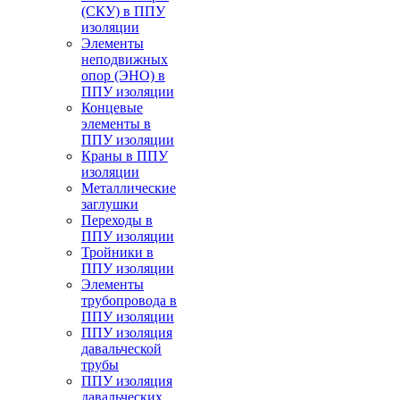
(СКУ) в ППУ
изоляции
Элементы
неподвижных
опор (ЭНО) в
ППУ изоляции
Концевые
элементы в
ППУ изоляции
Краны в ППУ
изоляции
Металлические
заглушки
Переходы в
ППУ изоляции
Тройники в
ППУ изоляции
Элементы
трубопровода в
ППУ изоляции
ППУ изоляция
давальческой
трубы
ППУ изоляция
давальческих