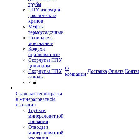
трубы
ППУ изоляция
давальческих
кранов
Муфты
термоусадочные
Пенопакеты
монтажные
Кожухи
оцинкованные
Скорлупы ППУ
цилиндры
О
Скорлупы ППУ
Доставка
Оплата
Конта
компании
отводы
Ещё
Стальная теплотрасса
в минераловатной
изоляции
Трубы в
минераловатной
изоляции
Отводы в
минераловатной
изоляции