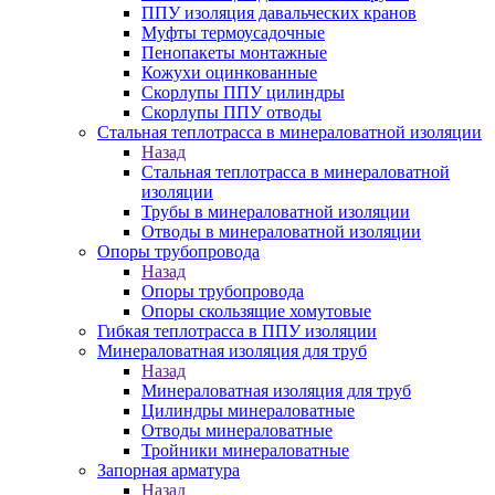
ППУ изоляция давальческих кранов
Муфты термоусадочные
Пенопакеты монтажные
Кожухи оцинкованные
Скорлупы ППУ цилиндры
Скорлупы ППУ отводы
Стальная теплотрасса в минераловатной изоляции
Назад
Стальная теплотрасса в минераловатной
изоляции
Трубы в минераловатной изоляции
Отводы в минераловатной изоляции
Опоры трубопровода
Назад
Опоры трубопровода
Опоры скользящие хомутовые
Гибкая теплотрасса в ППУ изоляции
Минераловатная изоляция для труб
Назад
Минераловатная изоляция для труб
Цилиндры минераловатные
Отводы минераловатные
Тройники минераловатные
Запорная арматура
Назад