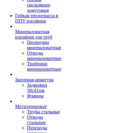
скользящие
хомутовые
Гибкая теплотрасса в
ППУ изоляции
Минераловатная
изоляция для труб
Цилиндры
минераловатные
Отводы
минераловатные
Тройники
минераловатные
Запорная арматура
Задвижки
30с41нж
Фланцы
Металлопрокат
Трубы стальные
Отводы
стальные
Переходы