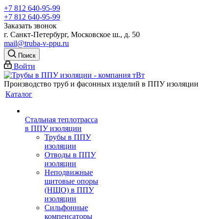
+7 812 640-95-99
+7 812 640-95-99
Заказать звонок
г. Санкт-Петербург, Московское ш., д. 50
mail@truba-v-ppu.ru
Поиск
Войти
Производство труб и фасонных изделий в ППУ изоляции
Каталог
Стальная теплотрасса
в ППУ изоляции
Трубы в ППУ
изоляции
Отводы в ППУ
изоляции
Неподвижные
щитовые опоры
(НЩО) в ППУ
изоляции
Cильфонные
компенсаторы