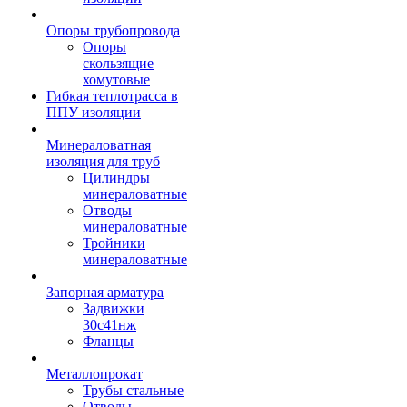
Опоры трубопровода
Опоры
скользящие
хомутовые
Гибкая теплотрасса в
ППУ изоляции
Минераловатная
изоляция для труб
Цилиндры
минераловатные
Отводы
минераловатные
Тройники
минераловатные
Запорная арматура
Задвижки
30с41нж
Фланцы
Металлопрокат
Трубы стальные
Отводы