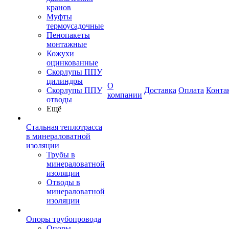
кранов
Муфты
термоусадочные
Пенопакеты
монтажные
Кожухи
оцинкованные
Скорлупы ППУ
цилиндры
О
Скорлупы ППУ
Доставка
Оплата
Конта
компании
отводы
Ещё
Стальная теплотрасса
в минераловатной
изоляции
Трубы в
минераловатной
изоляции
Отводы в
минераловатной
изоляции
Опоры трубопровода
Опоры