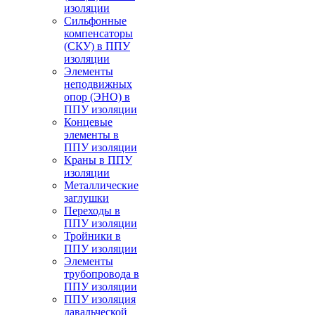
изоляции
Cильфонные
компенсаторы
(СКУ) в ППУ
изоляции
Элементы
неподвижных
опор (ЭНО) в
ППУ изоляции
Концевые
элементы в
ППУ изоляции
Краны в ППУ
изоляции
Металлические
заглушки
Переходы в
ППУ изоляции
Тройники в
ППУ изоляции
Элементы
трубопровода в
ППУ изоляции
ППУ изоляция
давальческой