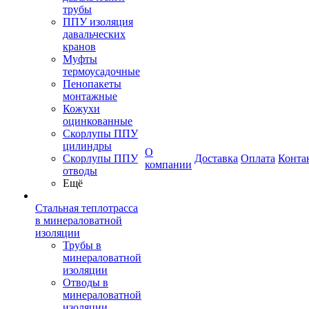
трубы
ППУ изоляция
давальческих
кранов
Муфты
термоусадочные
Пенопакеты
монтажные
Кожухи
оцинкованные
Скорлупы ППУ
цилиндры
О
Скорлупы ППУ
Доставка
Оплата
Конта
компании
отводы
Ещё
Стальная теплотрасса
в минераловатной
изоляции
Трубы в
минераловатной
изоляции
Отводы в
минераловатной
изоляции