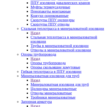
ППУ изоляция давальческих кранов
Муфты термоусадочные
Пенопакеты монтажные
Кожухи оцинкованные
Скорлупы ППУ цилиндры
Скорлупы ППУ отводы
Стальная теплотрасса в минераловатной изоляции
Назад
Стальная теплотрасса в минераловатной
изоляции
Трубы в минераловатной изоляции
Отводы в минераловатной изоляции
Опоры трубопровода
Назад
Опоры трубопровода
Опоры скользящие хомутовые
Гибкая теплотрасса в ППУ изоляции
Минераловатная изоляция для труб
Назад
Минераловатная изоляция для труб
Цилиндры минераловатные
Отводы минераловатные
Тройники минераловатные
Запорная арматура
Назад