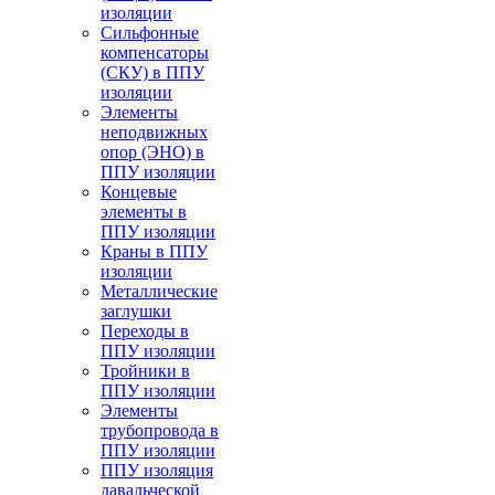
изоляции
Cильфонные
компенсаторы
(СКУ) в ППУ
изоляции
Элементы
неподвижных
опор (ЭНО) в
ППУ изоляции
Концевые
элементы в
ППУ изоляции
Краны в ППУ
изоляции
Металлические
заглушки
Переходы в
ППУ изоляции
Тройники в
ППУ изоляции
Элементы
трубопровода в
ППУ изоляции
ППУ изоляция
давальческой