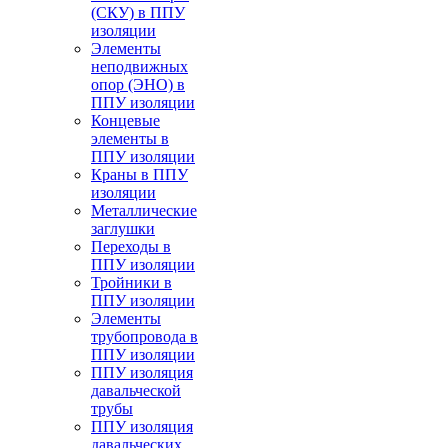
(СКУ) в ППУ
изоляции
Элементы
неподвижных
опор (ЭНО) в
ППУ изоляции
Концевые
элементы в
ППУ изоляции
Краны в ППУ
изоляции
Металлические
заглушки
Переходы в
ППУ изоляции
Тройники в
ППУ изоляции
Элементы
трубопровода в
ППУ изоляции
ППУ изоляция
давальческой
трубы
ППУ изоляция
давальческих