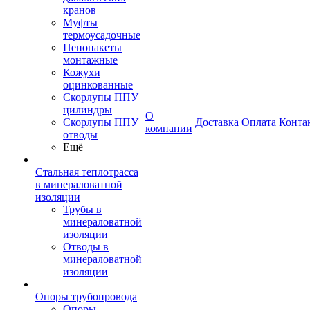
кранов
Муфты
термоусадочные
Пенопакеты
монтажные
Кожухи
оцинкованные
Скорлупы ППУ
цилиндры
О
Скорлупы ППУ
Доставка
Оплата
Конта
компании
отводы
Ещё
Стальная теплотрасса
в минераловатной
изоляции
Трубы в
минераловатной
изоляции
Отводы в
минераловатной
изоляции
Опоры трубопровода
Опоры