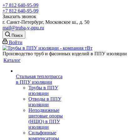
+7 812 640-95-99
+7 812 640-95-99
Заказать звонок
г. Санкт-Петербург, Московское ш., д. 50
mail@truba-v-ppu.ru
Поиск
Войти
Производство труб и фасонных изделий в ППУ изоляции
Каталог
Стальная теплотрасса
в ППУ изоляции
Трубы в ППУ
изоляции
Отводы в ППУ
изоляции
Неподвижные
щитовые опоры
(НЩО) в ППУ
изоляции
Cильфонные
компенсаторы