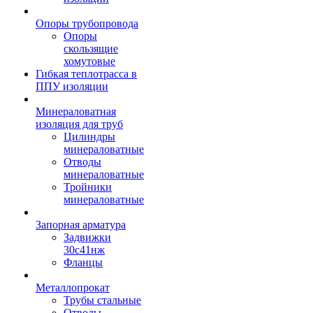
Опоры трубопровода
Опоры
скользящие
хомутовые
Гибкая теплотрасса в
ППУ изоляции
Минераловатная
изоляция для труб
Цилиндры
минераловатные
Отводы
минераловатные
Тройники
минераловатные
Запорная арматура
Задвижки
30с41нж
Фланцы
Металлопрокат
Трубы стальные
Отводы