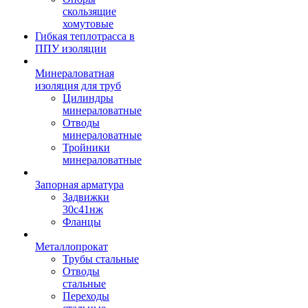
скользящие
хомутовые
Гибкая теплотрасса в
ППУ изоляции
Минераловатная
изоляция для труб
Цилиндры
минераловатные
Отводы
минераловатные
Тройники
минераловатные
Запорная арматура
Задвижки
30с41нж
Фланцы
Металлопрокат
Трубы стальные
Отводы
стальные
Переходы