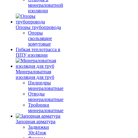
минераловатной
изоляции
Опоры трубопровода
Опоры
скользящие
хомутовые
Гибкая теплотрасса в
ППУ изоляции
Минераловатная
изоляция для труб
Цилиндры
минераловатные
Отводы
минераловатные
Тройники
минераловатные
Запорная арматура
Задвижки
30с41нж