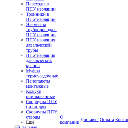
Переходы в
ППУ изоляции
Тройники в
ППУ изоляции
Элементы
трубопровода в
ППУ изоляции
ППУ изоляция
давальческой
трубы
ППУ изоляция
давальческих
кранов
Муфты
термоусадочные
Пенопакеты
монтажные
Кожухи
оцинкованные
Скорлупы ППУ
цилиндры
Скорлупы ППУ
отводы
О
Доставка
Оплата
Конта
Ещё
компании