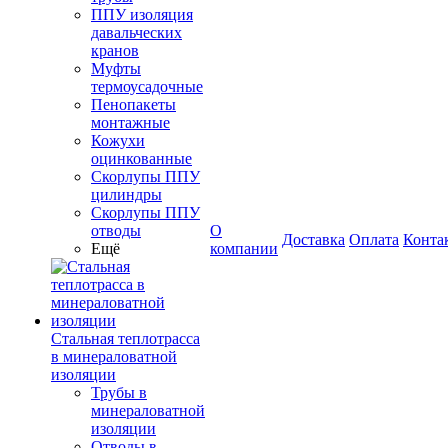
ППУ изоляция
давальческих
кранов
Муфты
термоусадочные
Пенопакеты
монтажные
Кожухи
оцинкованные
Скорлупы ППУ
цилиндры
Скорлупы ППУ
отводы
О
Доставка
Оплата
Конта
Ещё
компании
Стальная теплотрасса
в минераловатной
изоляции
Трубы в
минераловатной
изоляции
Отводы в