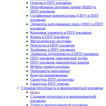
Отводы в ППУ изоляции
Неподвижные щитовые опоры (НЩО) в
ППУ изоляции
Cильфонные компенсаторы (СКУ) в ППУ
изоляции
Элементы неподвижных опор (ЭНО) в ППУ
изоляции
Концевые элементы в ППУ изоляции
Краны в ППУ изоляции
Металлические заглушки
Переходы в ППУ изоляции
Тройники в ППУ изоляции
Элементы трубопровода в ППУ изоляции
ППУ изоляция давальческой трубы
ППУ изоляция давальческих кранов
Муфты термоусадочные
Пенопакеты монтажные
Кожухи оцинкованные
Скорлупы ППУ цилиндры
Скорлупы ППУ отводы
Стальная теплотрасса в минераловатной изоляции
Назад
Стальная теплотрасса в минераловатной
изоляции
Трубы в минераловатной изоляции