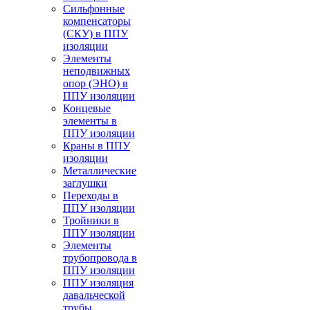
Cильфонные
компенсаторы
(СКУ) в ППУ
изоляции
Элементы
неподвижных
опор (ЭНО) в
ППУ изоляции
Концевые
элементы в
ППУ изоляции
Краны в ППУ
изоляции
Металлические
заглушки
Переходы в
ППУ изоляции
Тройники в
ППУ изоляции
Элементы
трубопровода в
ППУ изоляции
ППУ изоляция
давальческой
трубы