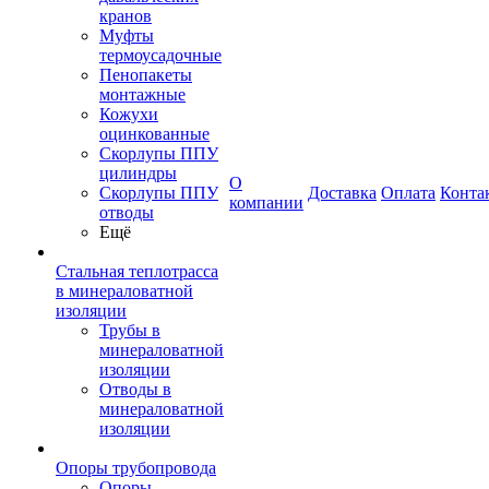
кранов
Муфты
термоусадочные
Пенопакеты
монтажные
Кожухи
оцинкованные
Скорлупы ППУ
цилиндры
О
Скорлупы ППУ
Доставка
Оплата
Конта
компании
отводы
Ещё
Стальная теплотрасса
в минераловатной
изоляции
Трубы в
минераловатной
изоляции
Отводы в
минераловатной
изоляции
Опоры трубопровода
Опоры