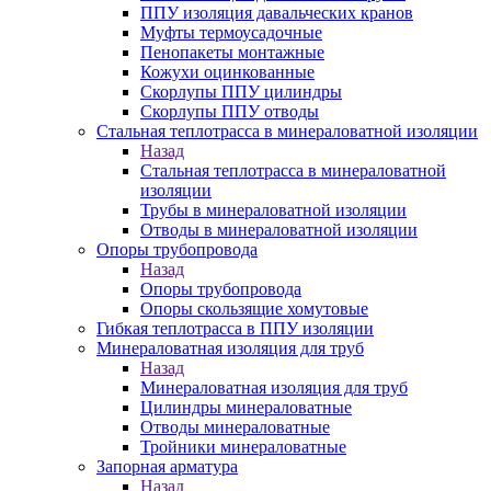
ППУ изоляция давальческих кранов
Муфты термоусадочные
Пенопакеты монтажные
Кожухи оцинкованные
Скорлупы ППУ цилиндры
Скорлупы ППУ отводы
Стальная теплотрасса в минераловатной изоляции
Назад
Стальная теплотрасса в минераловатной
изоляции
Трубы в минераловатной изоляции
Отводы в минераловатной изоляции
Опоры трубопровода
Назад
Опоры трубопровода
Опоры скользящие хомутовые
Гибкая теплотрасса в ППУ изоляции
Минераловатная изоляция для труб
Назад
Минераловатная изоляция для труб
Цилиндры минераловатные
Отводы минераловатные
Тройники минераловатные
Запорная арматура
Назад