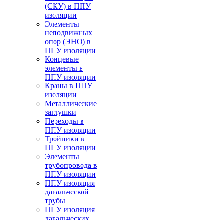
(СКУ) в ППУ
изоляции
Элементы
неподвижных
опор (ЭНО) в
ППУ изоляции
Концевые
элементы в
ППУ изоляции
Краны в ППУ
изоляции
Металлические
заглушки
Переходы в
ППУ изоляции
Тройники в
ППУ изоляции
Элементы
трубопровода в
ППУ изоляции
ППУ изоляция
давальческой
трубы
ППУ изоляция
давальческих