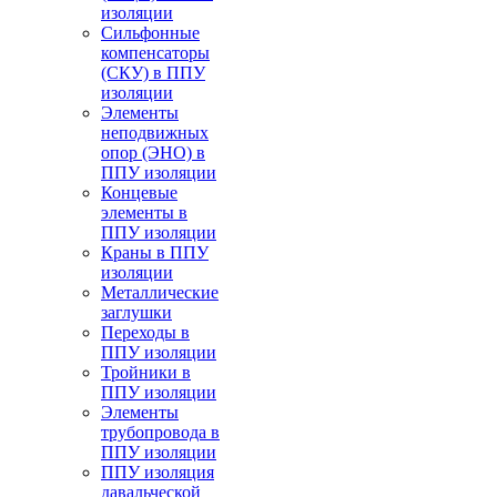
изоляции
Cильфонные
компенсаторы
(СКУ) в ППУ
изоляции
Элементы
неподвижных
опор (ЭНО) в
ППУ изоляции
Концевые
элементы в
ППУ изоляции
Краны в ППУ
изоляции
Металлические
заглушки
Переходы в
ППУ изоляции
Тройники в
ППУ изоляции
Элементы
трубопровода в
ППУ изоляции
ППУ изоляция
давальческой