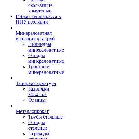
скользящие
хомутовые
Гибкая теплотрасса в
ППУ изоляции
Минераловатная
изоляция для труб
Цилиндры
минераловатные
Отводы
минераловатные
Тройники
минераловатные
Запорная арматура
Задвижки
30с41нж
Фланцы
Металлопрокат
Трубы стальные
Отводы
стальные
Переходы