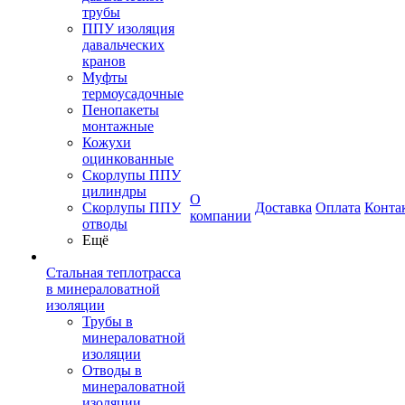
трубы
ППУ изоляция
давальческих
кранов
Муфты
термоусадочные
Пенопакеты
монтажные
Кожухи
оцинкованные
Скорлупы ППУ
цилиндры
О
Скорлупы ППУ
Доставка
Оплата
Конта
компании
отводы
Ещё
Стальная теплотрасса
в минераловатной
изоляции
Трубы в
минераловатной
изоляции
Отводы в
минераловатной
изоляции