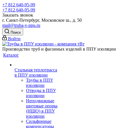
+7 812 640-95-99
+7 812 640-95-99
Заказать звонок
г. Санкт-Петербург, Московское ш., д. 50
mail@truba-v-ppu.ru
Поиск
Войти
Производство труб и фасонных изделий в ППУ изоляции
Каталог
Стальная теплотрасса
в ППУ изоляции
Трубы в ППУ
изоляции
Отводы в ППУ
изоляции
Неподвижные
щитовые опоры
(НЩО) в ППУ
изоляции
Cильфонные
компенсаторы