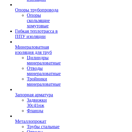
Опоры трубопровода
Опоры
скользящие
хомутовые
Гибкая теплотрасса в
ППУ изоляции
Минераловатная
изоляция для труб
Цилиндры
минераловатные
Отводы
минераловатные
Тройники
минераловатные
Запорная арматура
Задвижки
30с41нж
Фланцы
Металлопрокат
Трубы стальные
Отводы