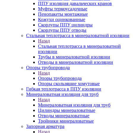
ППУ изоляция давальческих кранов
Муфты термоусадочные
Пенопакеты монтажные
Кожухи оцинкованные
Скорлупы ППУ цилиндры
Скорлупы ППУ отводы
Стальная теплотрасса в минераловатной изоляции
Назад
Стальная теплотрасса в минераловатной
изоляции
Трубы в минераловатной изоляции
Отводы в минераловатной изоляции
Опоры трубопровода
Назад
Опоры трубопровода
Опоры скользящие хомутовые
Гибкая теплотрасса в ППУ изоляции
Минераловатная изоляция для труб
Назад
Минераловатная изоляция для труб
Цилиндры минераловатные
Отводы минераловатные
Тройники минераловатные
Запорная арматура
Назад