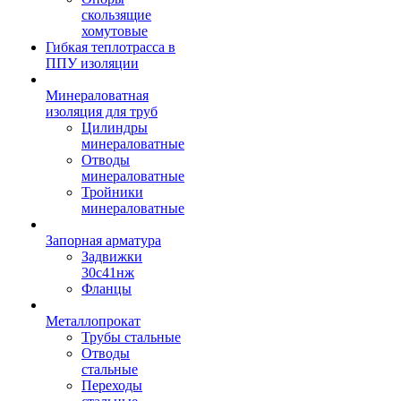
скользящие
хомутовые
Гибкая теплотрасса в
ППУ изоляции
Минераловатная
изоляция для труб
Цилиндры
минераловатные
Отводы
минераловатные
Тройники
минераловатные
Запорная арматура
Задвижки
30с41нж
Фланцы
Металлопрокат
Трубы стальные
Отводы
стальные
Переходы