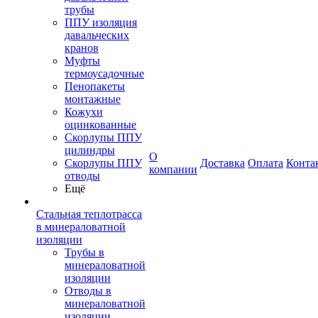
трубы
ППУ изоляция
давальческих
кранов
Муфты
термоусадочные
Пенопакеты
монтажные
Кожухи
оцинкованные
Скорлупы ППУ
цилиндры
О
Скорлупы ППУ
Доставка
Оплата
Конта
компании
отводы
Ещё
Стальная теплотрасса
в минераловатной
изоляции
Трубы в
минераловатной
изоляции
Отводы в
минераловатной
изоляции