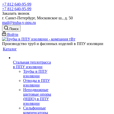
+7 812 640-95-99
+7 812 640-95-99
Заказать звонок
г. Санкт-Петербург, Московское ш., д. 50
mail@truba-v-ppu.ru
Поиск
Войти
Производство труб и фасонных изделий в ППУ изоляции
Каталог
Стальная теплотрасса
в ППУ изоляции
Трубы в ППУ
изоляции
Отводы в ППУ
изоляции
Неподвижные
щитовые опоры
(НЩО) в ППУ
изоляции
Cильфонные
компенсаторы