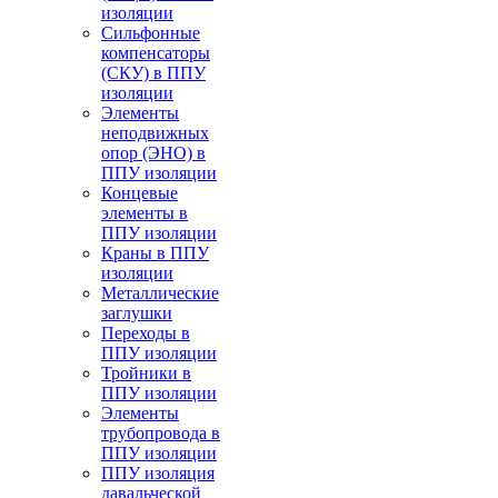
изоляции
Cильфонные
компенсаторы
(СКУ) в ППУ
изоляции
Элементы
неподвижных
опор (ЭНО) в
ППУ изоляции
Концевые
элементы в
ППУ изоляции
Краны в ППУ
изоляции
Металлические
заглушки
Переходы в
ППУ изоляции
Тройники в
ППУ изоляции
Элементы
трубопровода в
ППУ изоляции
ППУ изоляция
давальческой