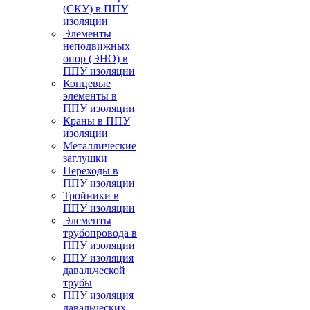
(СКУ) в ППУ
изоляции
Элементы
неподвижных
опор (ЭНО) в
ППУ изоляции
Концевые
элементы в
ППУ изоляции
Краны в ППУ
изоляции
Металлические
заглушки
Переходы в
ППУ изоляции
Тройники в
ППУ изоляции
Элементы
трубопровода в
ППУ изоляции
ППУ изоляция
давальческой
трубы
ППУ изоляция
давальческих