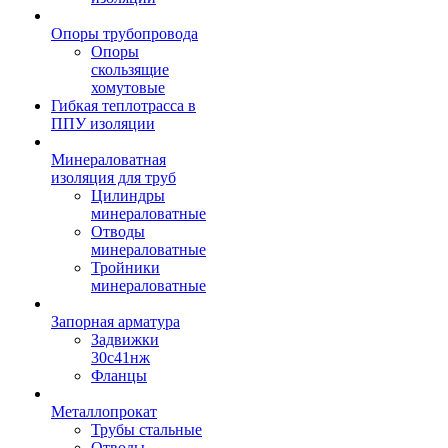
Опоры трубопровода
Опоры
скользящие
хомутовые
Гибкая теплотрасса в
ППУ изоляции
Минераловатная
изоляция для труб
Цилиндры
минераловатные
Отводы
минераловатные
Тройники
минераловатные
Запорная арматура
Задвижки
30с41нж
Фланцы
Металлопрокат
Трубы стальные
Отводы