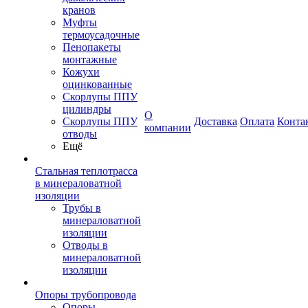
кранов
Муфты
термоусадочные
Пенопакеты
монтажные
Кожухи
оцинкованные
Скорлупы ППУ
цилиндры
О
Скорлупы ППУ
Доставка
Оплата
Конта
компании
отводы
Ещё
Стальная теплотрасса
в минераловатной
изоляции
Трубы в
минераловатной
изоляции
Отводы в
минераловатной
изоляции
Опоры трубопровода
Опоры