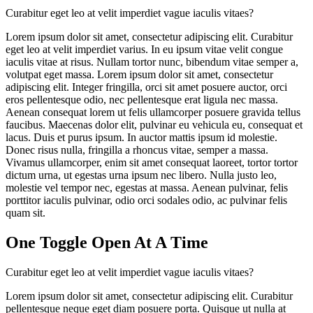
Curabitur eget leo at velit imperdiet vague iaculis vitaes?
Lorem ipsum dolor sit amet, consectetur adipiscing elit. Curabitur
eget leo at velit imperdiet varius. In eu ipsum vitae velit congue
iaculis vitae at risus. Nullam tortor nunc, bibendum vitae semper a,
volutpat eget massa. Lorem ipsum dolor sit amet, consectetur
adipiscing elit. Integer fringilla, orci sit amet posuere auctor, orci
eros pellentesque odio, nec pellentesque erat ligula nec massa.
Aenean consequat lorem ut felis ullamcorper posuere gravida tellus
faucibus. Maecenas dolor elit, pulvinar eu vehicula eu, consequat et
lacus. Duis et purus ipsum. In auctor mattis ipsum id molestie.
Donec risus nulla, fringilla a rhoncus vitae, semper a massa.
Vivamus ullamcorper, enim sit amet consequat laoreet, tortor tortor
dictum urna, ut egestas urna ipsum nec libero. Nulla justo leo,
molestie vel tempor nec, egestas at massa. Aenean pulvinar, felis
porttitor iaculis pulvinar, odio orci sodales odio, ac pulvinar felis
quam sit.
One Toggle Open At A Time
Curabitur eget leo at velit imperdiet vague iaculis vitaes?
Lorem ipsum dolor sit amet, consectetur adipiscing elit. Curabitur
pellentesque neque eget diam posuere porta. Quisque ut nulla at