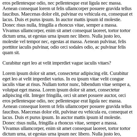
eros pellentesque odio, nec pellentesque erat ligula nec massa.
Aenean consequat lorem ut felis ullamcorper posuere gravida tellus
faucibus. Maecenas dolor elit, pulvinar eu vehicula eu, consequat et
lacus. Duis et purus ipsum. In auctor mattis ipsum id molestie.
Donec risus nulla, fringilla a rhoncus vitae, semper a massa.
Vivamus ullamcorper, enim sit amet consequat laoreet, tortor tortor
dictum urna, ut egestas urna ipsum nec libero. Nulla justo leo,
molestie vel tempor nec, egestas at massa. Aenean pulvinar, felis
porttitor iaculis pulvinar, odio orci sodales odio, ac pulvinar felis
quam sit.
Curabitur eget leo at velit imperdiet vague iaculis vitaes?
Lorem ipsum dolor sit amet, consectetur adipiscing elit. Curabitur
eget leo at velit imperdiet varius. In eu ipsum vitae velit congue
iaculis vitae at risus. Nullam tortor nunc, bibendum vitae semper a,
volutpat eget massa. Lorem ipsum dolor sit amet, consectetur
adipiscing elit. Integer fringilla, orci sit amet posuere auctor, orci
eros pellentesque odio, nec pellentesque erat ligula nec massa.
Aenean consequat lorem ut felis ullamcorper posuere gravida tellus
faucibus. Maecenas dolor elit, pulvinar eu vehicula eu, consequat et
lacus. Duis et purus ipsum. In auctor mattis ipsum id molestie.
Donec risus nulla, fringilla a rhoncus vitae, semper a massa.
Vivamus ullamcorper, enim sit amet consequat laoreet, tortor tortor
dictum urna, ut egestas urna ipsum nec libero. Nulla justo leo,