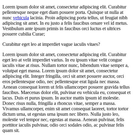
Lorem ipsum dolor sit amet, consectetur adipiscing elit. Curabitur
pellentesque neque eget diam posuere porta. Quisque ut nulla at
nunc
vehicula
lacinia. Proin adipiscing porta tellus, ut feugiat nibh
adipiscing sit amet. In eu justo a felis faucibus ornare vel id metus.
Vestibulum ante ipsum primis in faucibus orci luctus et ultrices
posuere cubilia Curae;
Curabitur eget leo at imperdiet vague iaculis vitaes?
Lorem ipsum dolor sit amet, consectetur adipiscing elit. Curabitur
eget leo at velit imperdiet varius. In eu ipsum vitae velit congue
iaculis vitae at risus. Nullam tortor nunc, bibendum vitae semper a,
volutpat eget massa. Lorem ipsum dolor sit amet, consectetur
adipiscing elit. Integer fringilla, orci sit amet posuere auctor, orci
eros pellentesque odio, nec pellentesque erat ligula nec massa.
Aenean consequat lorem ut felis ullamcorper posuere gravida tellus
faucibus. Maecenas dolor elit, pulvinar eu vehicula eu, consequat et
lacus. Duis et purus ipsum. In auctor mattis ipsum id molestie.
Donec risus nulla, fringilla a rhoncus vitae, semper a massa.
Vivamus ullamcorper, enim sit amet consequat laoreet, tortor tortor
dictum urna, ut egestas urna ipsum nec libero. Nulla justo leo,
molestie vel tempor nec, egestas at massa. Aenean pulvinar, felis
porttitor iaculis pulvinar, odio orci sodales odio, ac pulvinar felis
quam sit.