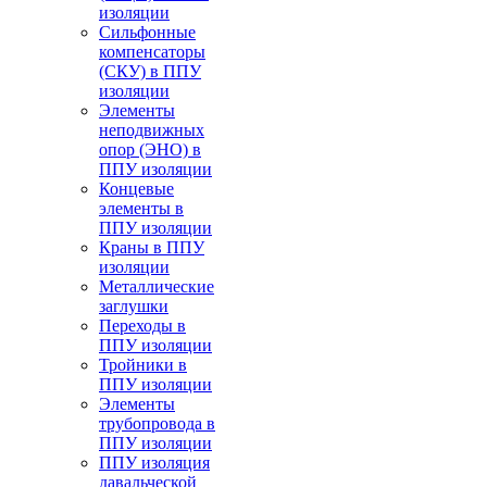
изоляции
Cильфонные
компенсаторы
(СКУ) в ППУ
изоляции
Элементы
неподвижных
опор (ЭНО) в
ППУ изоляции
Концевые
элементы в
ППУ изоляции
Краны в ППУ
изоляции
Металлические
заглушки
Переходы в
ППУ изоляции
Тройники в
ППУ изоляции
Элементы
трубопровода в
ППУ изоляции
ППУ изоляция
давальческой