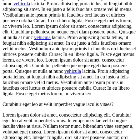
nunc
vehicula
lacinia. Proin adipiscing porta tellus, ut feugiat nibh
adipiscing sit amet. In eu justo a felis faucibus ornare vel id metus.
Vestibulum ante ipsum primis in faucibus orci luctus et ultrices
posuere cubilia Curae; In eu libero ligula. Fusce eget metus lorem,
ac viverra leo. Lorem ipsum dolor sit amet, consectetur adipiscing
elit. Curabitur pellentesque neque eget diam posuere porta. Quisque
ut nulla at nunc
vehicula
lacinia. Proin adipiscing porta tellus, ut
feugiat nibh adipiscing sit amet. In eu justo a felis faucibus ornare
vel id metus. Vestibulum ante ipsum primis in faucibus orci luctus et
ultrices posuere cubilia Curae; In eu libero ligula. Fusce eget metus
lorem, ac viverra leo. Lorem ipsum dolor sit amet, consectetur
adipiscing elit. Curabitur pellentesque neque eget diam posuere
porta. Quisque ut nulla at nunc
vehicula
lacinia. Proin adipiscing
porta tellus, ut feugiat nibh adipiscing sit amet. In eu justo a felis
faucibus ornare vel id metus. Vestibulum ante ipsum primis in
faucibus orci luctus et ultrices posuere cubilia Curae; In eu libero
ligula. Fusce eget metus lorem, ac viverra leo.
Curabitur eget leo at velit imperdiet vague iaculis vitaes?
Lorem ipsum dolor sit amet, consectetur adipiscing elit. Curabitur
eget leo at velit imperdiet varius. In eu ipsum vitae velit congue
iaculis vitae at risus. Nullam tortor nunc, bibendum vitae semper a,
volutpat eget massa. Lorem ipsum dolor sit amet, consectetur
adipiscing elit. Integer fringilla, orci sit amet posuere auctor, orci