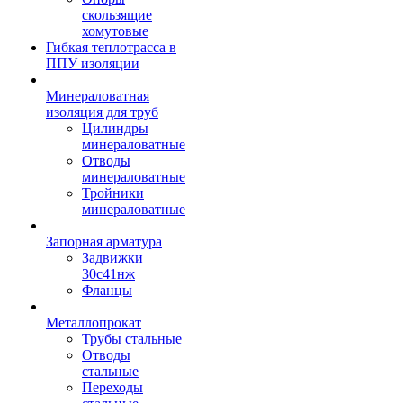
скользящие
хомутовые
Гибкая теплотрасса в
ППУ изоляции
Минераловатная
изоляция для труб
Цилиндры
минераловатные
Отводы
минераловатные
Тройники
минераловатные
Запорная арматура
Задвижки
30с41нж
Фланцы
Металлопрокат
Трубы стальные
Отводы
стальные
Переходы