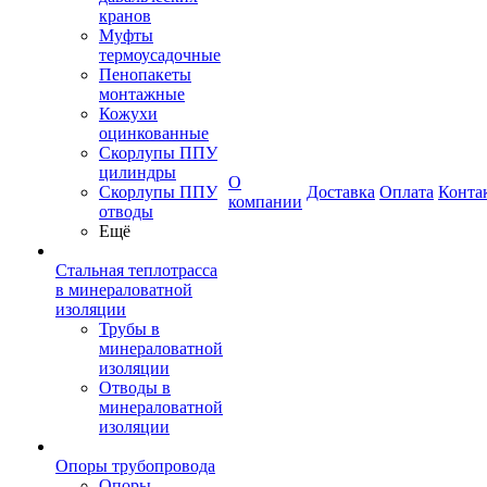
кранов
Муфты
термоусадочные
Пенопакеты
монтажные
Кожухи
оцинкованные
Скорлупы ППУ
цилиндры
О
Скорлупы ППУ
Доставка
Оплата
Конта
компании
отводы
Ещё
Стальная теплотрасса
в минераловатной
изоляции
Трубы в
минераловатной
изоляции
Отводы в
минераловатной
изоляции
Опоры трубопровода
Опоры