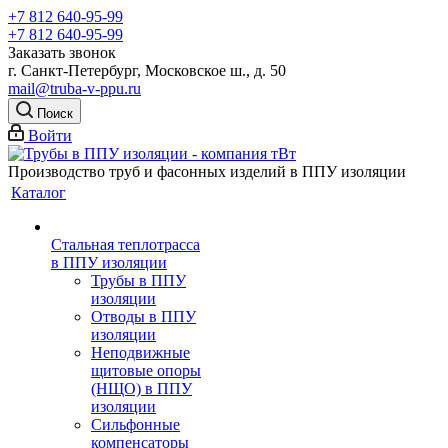
+7 812 640-95-99
+7 812 640-95-99
Заказать звонок
г. Санкт-Петербург, Московское ш., д. 50
mail@truba-v-ppu.ru
Поиск
Войти
Производство труб и фасонных изделий в ППУ изоляции
Каталог
Стальная теплотрасса
в ППУ изоляции
Трубы в ППУ
изоляции
Отводы в ППУ
изоляции
Неподвижные
щитовые опоры
(НЩО) в ППУ
изоляции
Cильфонные
компенсаторы