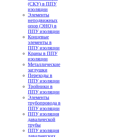
(СКУ) в ППУ
изоляции
Элементы
неподвижных
опор (ЭНО) в
ППУ изоляции
Концевые
элементы в
ППУ изоляции
Краны в ППУ
изоляции
Металлические
заглушки
Переходы в
ППУ изоляции
Тройники в
ППУ изоляции
Элементы
трубопровода в
ППУ изоляции
ППУ изоляция
давальческой
трубы
ППУ изоляция
давальческих