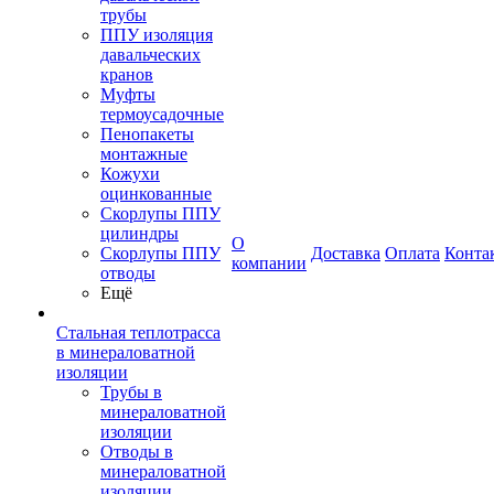
трубы
ППУ изоляция
давальческих
кранов
Муфты
термоусадочные
Пенопакеты
монтажные
Кожухи
оцинкованные
Скорлупы ППУ
цилиндры
О
Скорлупы ППУ
Доставка
Оплата
Конта
компании
отводы
Ещё
Стальная теплотрасса
в минераловатной
изоляции
Трубы в
минераловатной
изоляции
Отводы в
минераловатной
изоляции