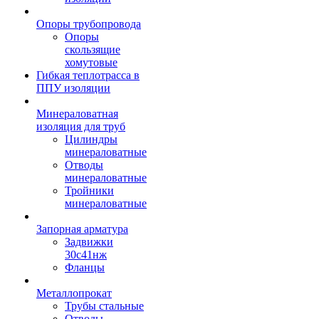
Опоры трубопровода
Опоры
скользящие
хомутовые
Гибкая теплотрасса в
ППУ изоляции
Минераловатная
изоляция для труб
Цилиндры
минераловатные
Отводы
минераловатные
Тройники
минераловатные
Запорная арматура
Задвижки
30с41нж
Фланцы
Металлопрокат
Трубы стальные
Отводы