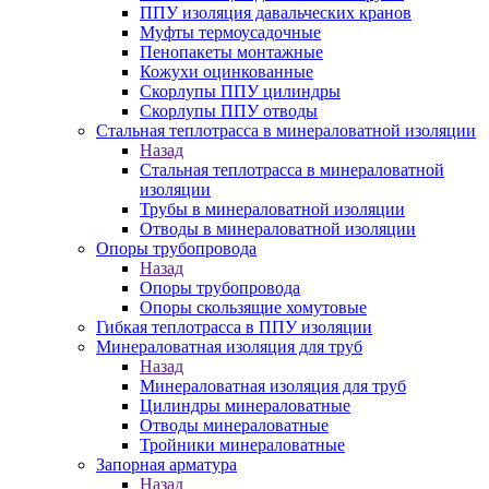
ППУ изоляция давальческих кранов
Муфты термоусадочные
Пенопакеты монтажные
Кожухи оцинкованные
Скорлупы ППУ цилиндры
Скорлупы ППУ отводы
Стальная теплотрасса в минераловатной изоляции
Назад
Стальная теплотрасса в минераловатной
изоляции
Трубы в минераловатной изоляции
Отводы в минераловатной изоляции
Опоры трубопровода
Назад
Опоры трубопровода
Опоры скользящие хомутовые
Гибкая теплотрасса в ППУ изоляции
Минераловатная изоляция для труб
Назад
Минераловатная изоляция для труб
Цилиндры минераловатные
Отводы минераловатные
Тройники минераловатные
Запорная арматура
Назад