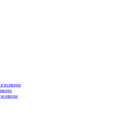
изоляции
ляции
золяции