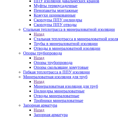
ППУ изоляция давальческих кранов
Муфты термоусадочные
Пенопакеты монтажные
Кожухи оцинкованные
Скорлупы ППУ цилиндры
Скорлупы ППУ отводы
Стальная теплотрасса в минераловатной изоляции
Назад
Стальная теплотрасса в минераловатной изол
Трубы в минераловатной изоляции
Отводы в минераловатной изоляции
Опоры трубопровода
Назад
Опоры трубопровода
Опоры скользящие хомутовые
Гибкая теплотрасса в ППУ изоляции
Минераловатная изоляция для труб
Назад
Минераловатная изоляция для труб
Цилиндры минераловатные
Отводы минераловатные
Тройники минераловатные
Запорная арматура
Назад
Запорная арматура