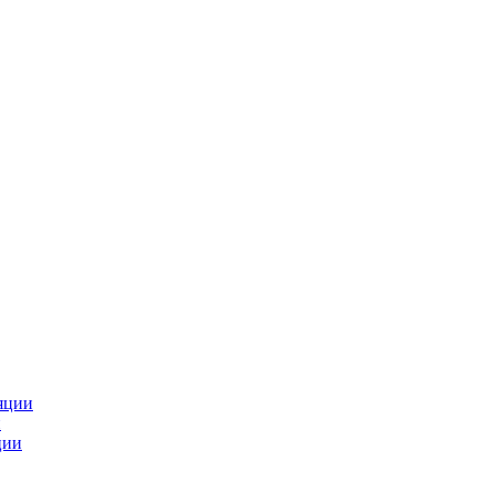
яции
и
ции