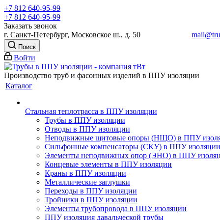
+7 812 640-95-99
+7 812 640-95-99
Заказать звонок
г. Санкт-Петербург, Московское ш., д. 50
mail@tru
Поиск
Войти
Производство труб и фасонных изделий в ППУ изоляции
Каталог
Стальная теплотрасса в ППУ изоляции
Трубы в ППУ изоляции
Отводы в ППУ изоляции
Неподвижные щитовые опоры (НЩО) в ППУ изол
Cильфонные компенсаторы (СКУ) в ППУ изоляци
Элементы неподвижных опор (ЭНО) в ППУ изоля
Концевые элементы в ППУ изоляции
Краны в ППУ изоляции
Металлические заглушки
Переходы в ППУ изоляции
Тройники в ППУ изоляции
Элементы трубопровода в ППУ изоляции
ППУ изоляция давальческой трубы