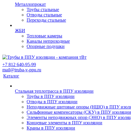
Металлопрокат
Трубы стальные
Отводы стальные
Переходы стальные
ЖБИ
Тепловые камеры
Каналы непроходные
Опорные подушки
+7 812 640-95-99
mail@truba-v-ppu.ru
Каталог
Стальная теплотрасса в ППУ изоляции
Трубы в ППУ изоляции
Отводы в ППУ изоляции
Неподвижные щитовые опоры (НЩО) в ППУ изол
Cильфонные компенсаторы (СКУ) в ППУ изоляци
Элементы неподвижных опор (ЭНО) в ППУ изоля
Концевые элементы в ППУ изоляции
Краны в ППУ изоляции