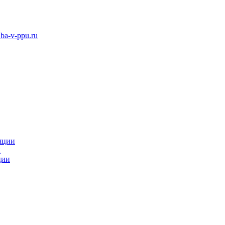
ba-v-ppu.ru
яции
и
ции