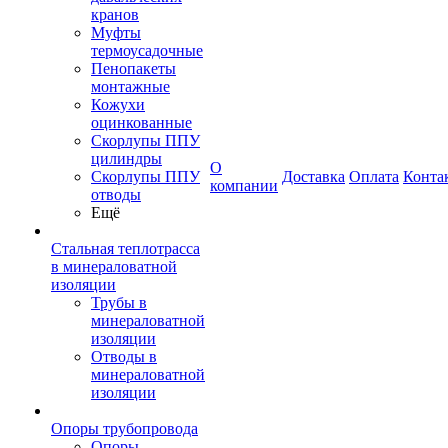
кранов
Муфты
термоусадочные
Пенопакеты
монтажные
Кожухи
оцинкованные
Скорлупы ППУ
цилиндры
О
Скорлупы ППУ
Доставка
Оплата
Конта
компании
отводы
Ещё
Стальная теплотрасса
в минераловатной
изоляции
Трубы в
минераловатной
изоляции
Отводы в
минераловатной
изоляции
Опоры трубопровода
Опоры