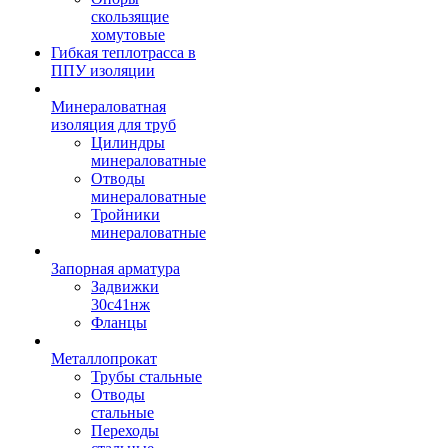
скользящие
хомутовые
Гибкая теплотрасса в
ППУ изоляции
Минераловатная
изоляция для труб
Цилиндры
минераловатные
Отводы
минераловатные
Тройники
минераловатные
Запорная арматура
Задвижки
30с41нж
Фланцы
Металлопрокат
Трубы стальные
Отводы
стальные
Переходы