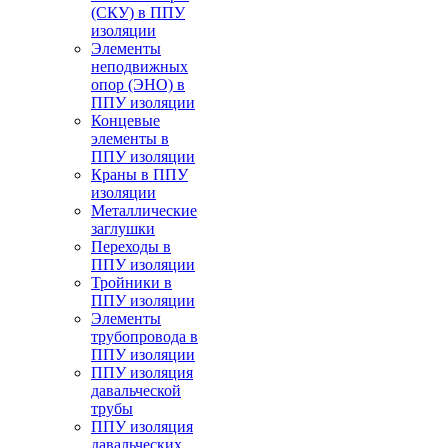
(СКУ) в ППУ
изоляции
Элементы
неподвижных
опор (ЭНО) в
ППУ изоляции
Концевые
элементы в
ППУ изоляции
Краны в ППУ
изоляции
Металлические
заглушки
Переходы в
ППУ изоляции
Тройники в
ППУ изоляции
Элементы
трубопровода в
ППУ изоляции
ППУ изоляция
давальческой
трубы
ППУ изоляция
давальческих