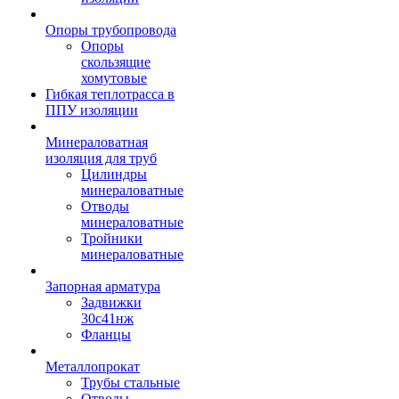
Опоры трубопровода
Опоры
скользящие
хомутовые
Гибкая теплотрасса в
ППУ изоляции
Минераловатная
изоляция для труб
Цилиндры
минераловатные
Отводы
минераловатные
Тройники
минераловатные
Запорная арматура
Задвижки
30с41нж
Фланцы
Металлопрокат
Трубы стальные
Отводы