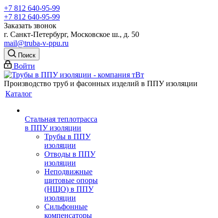
+7 812 640-95-99
+7 812 640-95-99
Заказать звонок
г. Санкт-Петербург, Московское ш., д. 50
mail@truba-v-ppu.ru
Поиск
Войти
Производство труб и фасонных изделий в ППУ изоляции
Каталог
Стальная теплотрасса
в ППУ изоляции
Трубы в ППУ
изоляции
Отводы в ППУ
изоляции
Неподвижные
щитовые опоры
(НЩО) в ППУ
изоляции
Cильфонные
компенсаторы