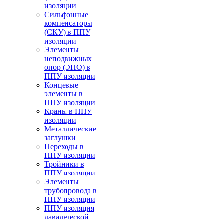
изоляции
Cильфонные
компенсаторы
(СКУ) в ППУ
изоляции
Элементы
неподвижных
опор (ЭНО) в
ППУ изоляции
Концевые
элементы в
ППУ изоляции
Краны в ППУ
изоляции
Металлические
заглушки
Переходы в
ППУ изоляции
Тройники в
ППУ изоляции
Элементы
трубопровода в
ППУ изоляции
ППУ изоляция
давальческой