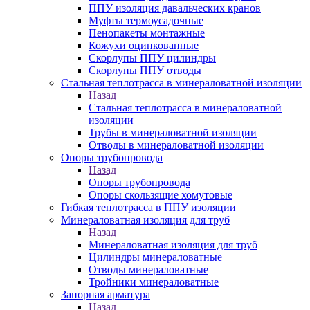
ППУ изоляция давальческих кранов
Муфты термоусадочные
Пенопакеты монтажные
Кожухи оцинкованные
Скорлупы ППУ цилиндры
Скорлупы ППУ отводы
Стальная теплотрасса в минераловатной изоляции
Назад
Стальная теплотрасса в минераловатной
изоляции
Трубы в минераловатной изоляции
Отводы в минераловатной изоляции
Опоры трубопровода
Назад
Опоры трубопровода
Опоры скользящие хомутовые
Гибкая теплотрасса в ППУ изоляции
Минераловатная изоляция для труб
Назад
Минераловатная изоляция для труб
Цилиндры минераловатные
Отводы минераловатные
Тройники минераловатные
Запорная арматура
Назад