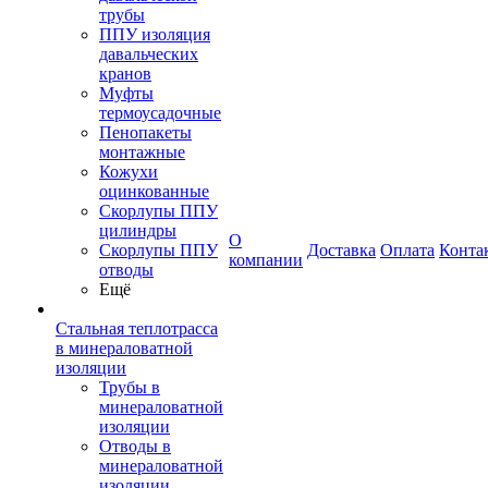
трубы
ППУ изоляция
давальческих
кранов
Муфты
термоусадочные
Пенопакеты
монтажные
Кожухи
оцинкованные
Скорлупы ППУ
цилиндры
О
Скорлупы ППУ
Доставка
Оплата
Конта
компании
отводы
Ещё
Стальная теплотрасса
в минераловатной
изоляции
Трубы в
минераловатной
изоляции
Отводы в
минераловатной
изоляции